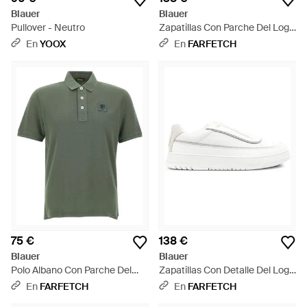
Blauer
Blauer
Pullover - Neutro
Zapatillas Con Parche Del Logo
- Negro
En
YOOX
En
FARFETCH
75 €
138 €
Blauer
Blauer
Polo Albano Con Parche Del
Zapatillas Con Detalle Del Logo
Logo - Verde
- Blanco
En
FARFETCH
En
FARFETCH