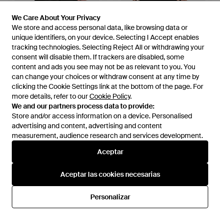
We Care About Your Privacy
We Care About Your Privacy
640 €
544 €
334 €
317 €
We store and access personal data, like browsing data or
We store and access personal data, like browsing data or
Blauer
Blauer
unique identifiers, on your device. Selecting I Accept enables
unique identifiers, on your device. Selecting I Accept enables
Chaqueta Crossland - Negro
Chaqueta Biker Bayard - Negro
tracking technologies. Selecting Reject All or withdrawing your
tracking technologies. Selecting Reject All or withdrawing your
consent will disable them. If trackers are disabled, some
consent will disable them. If trackers are disabled, some
En
FARFETCH
En
FARFETCH
content and ads you see may not be as relevant to you. You
content and ads you see may not be as relevant to you. You
REBAJAS
REBAJAS
can change your choices or withdraw consent at any time by
can change your choices or withdraw consent at any time by
clicking the Cookie Settings link at the bottom of the page. For
clicking the Cookie Settings link at the bottom of the page. For
more details, refer to our
more details, refer to our
Cookie Policy
Cookie Policy
.
.
We and our partners process data to provide:
We and our partners process data to provide:
Store and/or access information on a device. Personalised
Store and/or access information on a device. Personalised
advertising and content, advertising and content
advertising and content, advertising and content
measurement, audience research and services development.
measurement, audience research and services development.
Aceptar
Aceptar
Aceptar las cookies necesarias
Aceptar las cookies necesarias
Personalizar
Personalizar
334 €
283 €
278 €
236 €