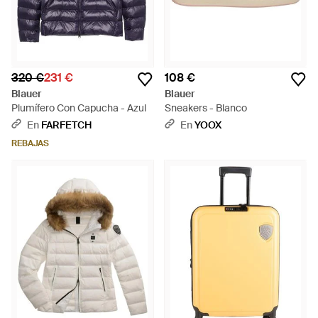
320 €
231 €
108 €
Blauer
Blauer
Plumífero Con Capucha - Azul
Sneakers - Blanco
En
FARFETCH
En
YOOX
REBAJAS