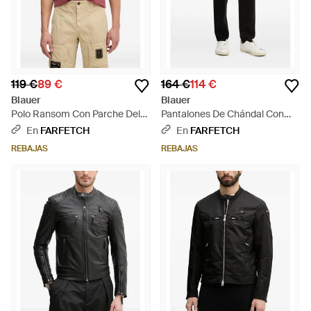
119 €
89 €
164 €
114 €
Blauer
Blauer
Polo Ransom Con Parche Del
Pantalones De Chándal Con
Logo - Rojo
Parche Del Logo - Negro
En
FARFETCH
En
FARFETCH
REBAJAS
REBAJAS