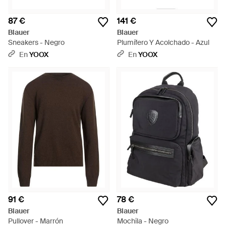
87 €
141 €
Blauer
Blauer
Sneakers - Negro
Plumífero Y Acolchado - Azul
En
YOOX
En
YOOX
91 €
78 €
Blauer
Blauer
Pullover - Marrón
Mochila - Negro