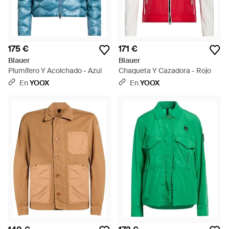
175 €
171 €
Blauer
Blauer
Plumífero Y Acolchado - Azul
Chaqueta Y Cazadora - Rojo
En
YOOX
En
YOOX