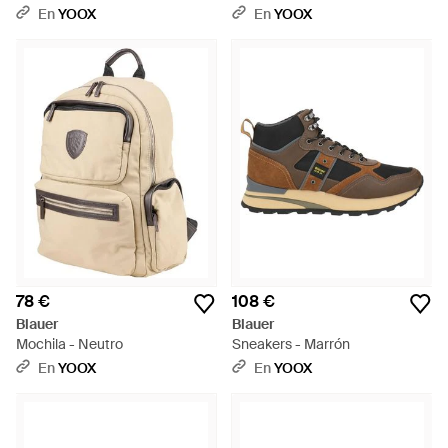
En
YOOX
En
YOOX
78 €
108 €
Blauer
Blauer
Mochila - Neutro
Sneakers - Marrón
En
YOOX
En
YOOX