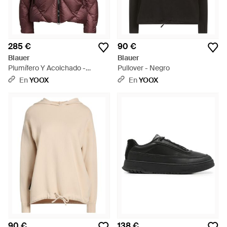
285 €
90 €
Blauer
Blauer
Plumífero Y Acolchado -
Pullover - Negro
Marrón
En
YOOX
En
YOOX
90 €
138 €