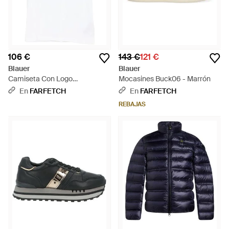
106 €
143 €
121 €
Blauer
Blauer
Camiseta Con Logo
Mocasines Buck06 - Marrón
Estampado - Azul
En
FARFETCH
En
FARFETCH
REBAJAS