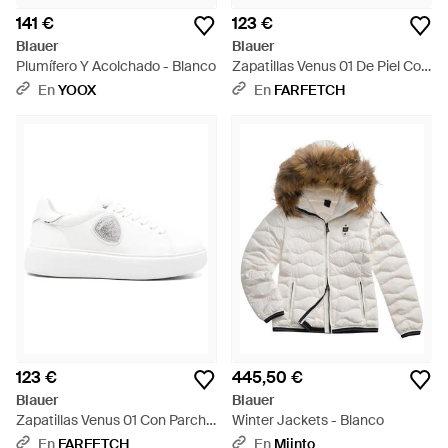
141 €
123 €
Blauer
Blauer
Plumífero Y Acolchado - Blanco
Zapatillas Venus 01 De Piel Con
Efecto Metalizado Y Parche Del
En
YOOX
En
FARFETCH
Logo - Blanco
123 €
445,50 €
Blauer
Blauer
Zapatillas Venus 01 Con Parche
Winter Jackets - Blanco
Del Logo - Blanco
En
FARFETCH
En
Miinto