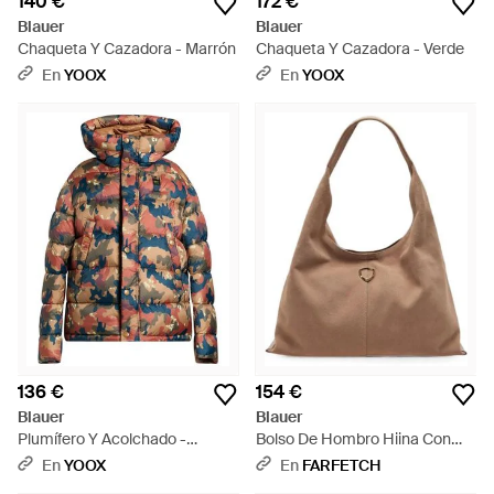
140 €
172 €
Blauer
Blauer
Chaqueta Y Cazadora - Marrón
Chaqueta Y Cazadora - Verde
En
YOOX
En
YOOX
136 €
154 €
Blauer
Blauer
Plumífero Y Acolchado -
Bolso De Hombro Hiina Con
Multicolor
Placa Del Logo - Marrón
En
YOOX
En
FARFETCH