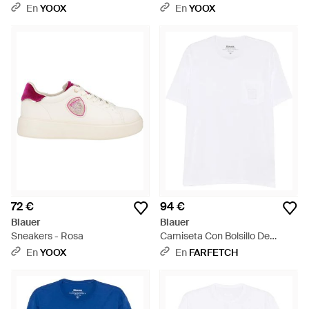
En
YOOX
En
YOOX
72 €
94 €
Blauer
Blauer
Sneakers - Rosa
Camiseta Con Bolsillo De
Parche Con Logo - Blanco
En
YOOX
En
FARFETCH