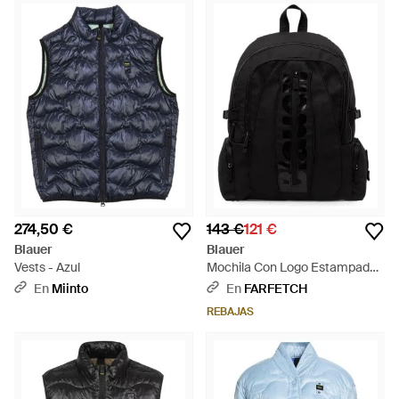
274,50 €
143 €
121 €
Blauer
Blauer
Vests - Azul
Mochila Con Logo Estampado -
Negro
En
Miinto
En
FARFETCH
REBAJAS