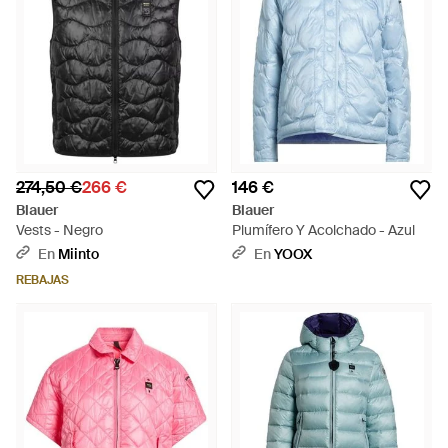
274,50 €
266 €
146 €
Blauer
Blauer
Vests - Negro
Plumífero Y Acolchado - Azul
En
Miinto
En
YOOX
REBAJAS