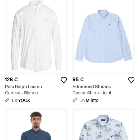
128 €
95 €
Polo Ralph Lauren
Edmmond Studios
Camisa - Blanco
Casual Shirts - Azul
En
YOOX
En
Miinto