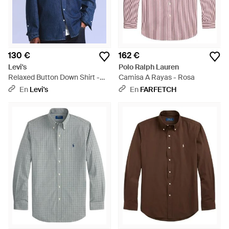
130 €
162 €
Levi's
Polo Ralph Lauren
Relaxed Button Down Shirt -
Camisa A Rayas - Rosa
Azul
En
Levi's
En
FARFETCH