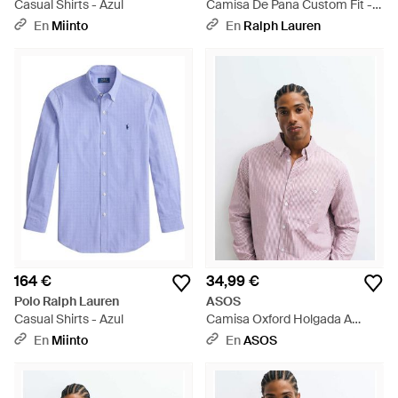
Casual Shirts - Azul
Camisa De Pana Custom Fit -
Marrón
En
Miinto
En
Ralph Lauren
164 €
34,99 €
Polo Ralph Lauren
ASOS
Casual Shirts - Azul
Camisa Oxford Holgada A
Rayas En Burdeos-Rojo - Rosa
En
Miinto
En
ASOS