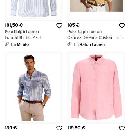
181,50 €
185 €
Polo Ralph Lauren
Polo Ralph Lauren
Formal Shirts - Azul
Camisa De Pana Custom Fit -
Neutro
En
Miinto
En
Ralph Lauren
139 €
119,50 €