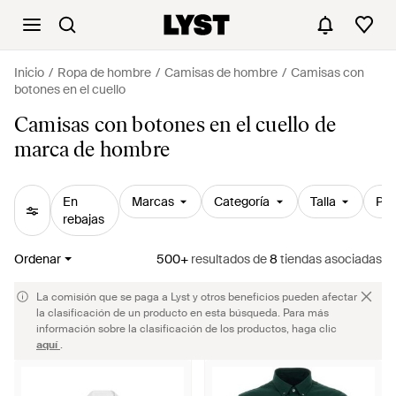
Inicio
Ropa de hombre
Camisas de hombre
Camisas con
botones en el cuello
Camisas con botones en el cuello de
marca de hombre
En
Marcas
Categoría
Talla
Pre
rebajas
Ordenar
500+
resultados
de
8
tiendas asociadas
La comisión que se paga a Lyst y otros beneficios pueden afectar
la clasificación de un producto en esta búsqueda. Para más
información sobre la clasificación de los productos, haga clic
aquí
.