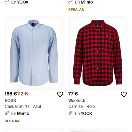
En
YOOX
En
Miinto
REBAJAS
166 €
112 €
77 €
BOSS
Woolrich
Casual Shirts - Azul
Camisa - Rojo
En
Miinto
En
YOOX
REBAJAS