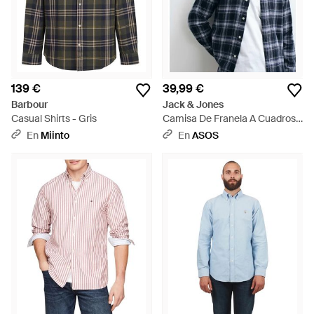
139 €
39,99 €
Barbour
Jack & Jones
Casual Shirts - Gris
Camisa De Franela A Cuadros
En - Azul
En
Miinto
En
ASOS