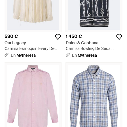
530 €
1 450 €
Our Legacy
Dolce & Gabbana
Camisa Esmoquin Every De
Camisa Bowling De Seda
Georgette - Blanco
Estampada - Negro
En
Mytheresa
En
Mytheresa