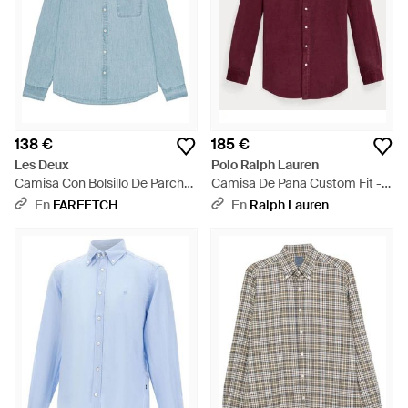
138 €
185 €
Les Deux
Polo Ralph Lauren
Camisa Con Bolsillo De Parche
Camisa De Pana Custom Fit -
- Azul
Rojo
En
FARFETCH
En
Ralph Lauren