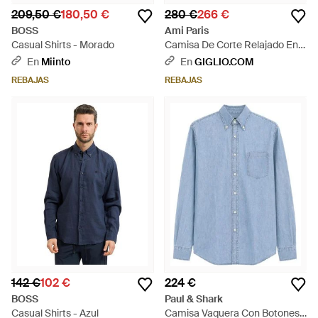
209,50 €
180,50 €
280 €
266 €
BOSS
Ami Paris
Casual Shirts - Morado
Camisa De Corte Relajado En
Algodón Con Cuello Button-
En
Miinto
En
GIGLIO.COM
Down Y Logo Bordado - Azul
REBAJAS
REBAJAS
142 €
102 €
224 €
BOSS
Paul & Shark
Casual Shirts - Azul
Camisa Vaquera Con Botones -