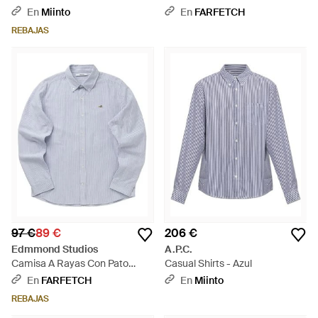
Azul
En
Miinto
En
FARFETCH
REBAJAS
97 €
89 €
206 €
Edmmond Studios
A.P.C.
Camisa A Rayas Con Pato
Casual Shirts - Azul
Bordado - Gris
En
FARFETCH
En
Miinto
REBAJAS