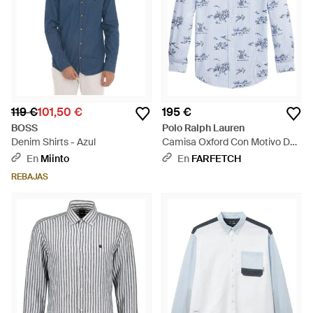
119 €
101,50 €
195 €
BOSS
Polo Ralph Lauren
Denim Shirts - Azul
Camisa Oxford Con Motivo De
Perro Y Faisán - Azul
En
Miinto
En
FARFETCH
REBAJAS