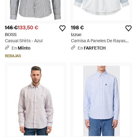
146 €
133,50 €
198 €
BOSS
Izzue
Casual Shirts - Azul
Camisa A Paneles De Rayas
Diplomáticas - Blanco
En
Miinto
En
FARFETCH
REBAJAS