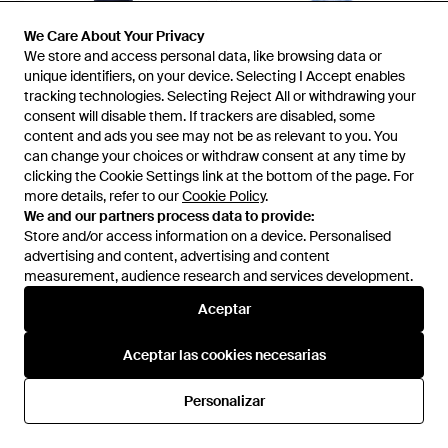
We Care About Your Privacy
We Care About Your Privacy
We store and access personal data, like browsing data or
We store and access personal data, like browsing data or
unique identifiers, on your device. Selecting I Accept enables
unique identifiers, on your device. Selecting I Accept enables
tracking technologies. Selecting Reject All or withdrawing your
tracking technologies. Selecting Reject All or withdrawing your
consent will disable them. If trackers are disabled, some
consent will disable them. If trackers are disabled, some
content and ads you see may not be as relevant to you. You
content and ads you see may not be as relevant to you. You
can change your choices or withdraw consent at any time by
can change your choices or withdraw consent at any time by
clicking the Cookie Settings link at the bottom of the page. For
clicking the Cookie Settings link at the bottom of the page. For
more details, refer to our
more details, refer to our
Cookie Policy
Cookie Policy
.
.
We and our partners process data to provide:
We and our partners process data to provide:
Store and/or access information on a device. Personalised
Store and/or access information on a device. Personalised
243 €
119,50 €
advertising and content, advertising and content
advertising and content, advertising and content
Etro
BOSS
measurement, audience research and services development.
measurement, audience research and services development.
Casual Shirts - Azul
Formal Shirts - Azul
En
Miinto
En
Miinto
Aceptar
Aceptar
Aceptar las cookies necesarias
Aceptar las cookies necesarias
Personalizar
Personalizar