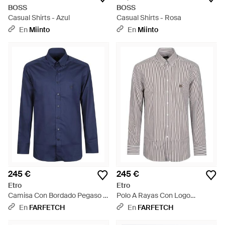
BOSS
BOSS
Casual Shirts - Azul
Casual Shirts - Rosa
En
Miinto
En
Miinto
245 €
245 €
Etro
Etro
Camisa Con Bordado Pegaso Y
Polo A Rayas Con Logo
Botones - Azul
Bordado - Gris
En
FARFETCH
En
FARFETCH