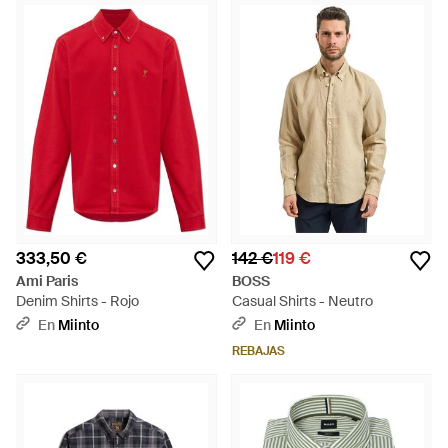
333,50 €
142 €
119 €
Ami Paris
BOSS
Denim Shirts - Rojo
Casual Shirts - Neutro
En
Miinto
En
Miinto
REBAJAS