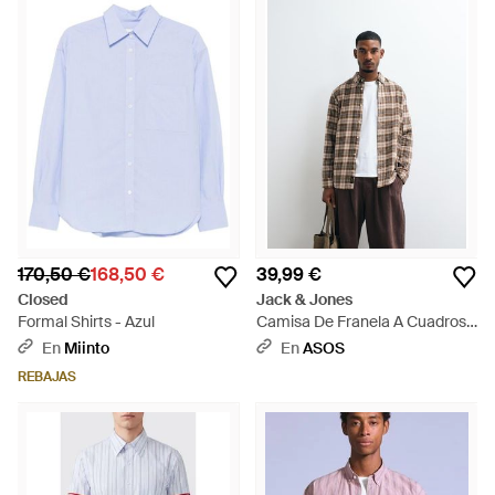
170,50 €
168,50 €
39,99 €
Closed
Jack & Jones
Formal Shirts - Azul
Camisa De Franela A Cuadros
Marrón - Neutro
En
Miinto
En
ASOS
REBAJAS