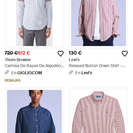
720 €
612 €
130 €
Thom Browne
Levi's
Camisa De Rayas De Algodón
Relaxed Button Down Shirt -
Con Cuello Button-Down - Azul
Multicolor
En
GIGLIO.COM
En
Levi's
REBAJAS