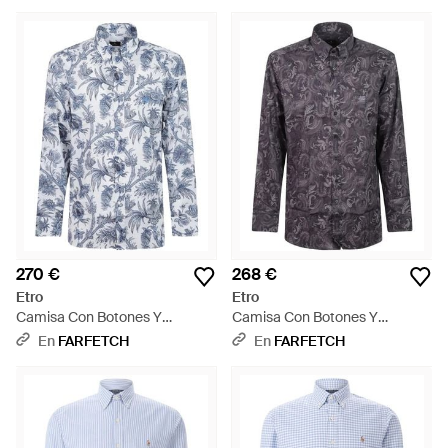
Azul
270 €
268 €
Etro
Etro
Camisa Con Botones Y
Camisa Con Botones Y
Estampado De Cachemira -
Estampado De Cachemira -
En
FARFETCH
En
FARFETCH
Azul
Gris