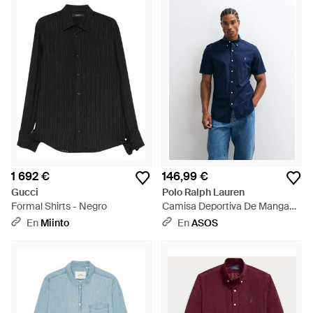
1 692 €
146,99 €
Gucci
Polo Ralph Lauren
Formal Shirts - Negro
Camisa Deportiva De Manga
Corta Custom Fit En - Azul
En
Miinto
En
ASOS