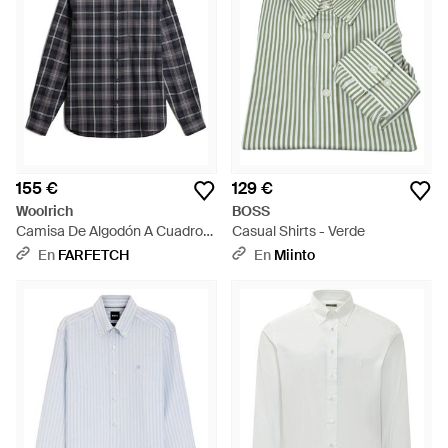
155 €
129 €
Woolrich
BOSS
Camisa De Algodón A Cuadros
Casual Shirts - Verde
- Gris
En
FARFETCH
En
Miinto