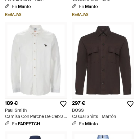
En
Miinto
En
Miinto
REBAJAS
REBAJAS
189 €
297 €
Paul Smith
BOSS
Camisa Con Parche De Cebra
Casual Shirts - Marrón
Y Botones - Blanco
En
FARFETCH
En
Miinto