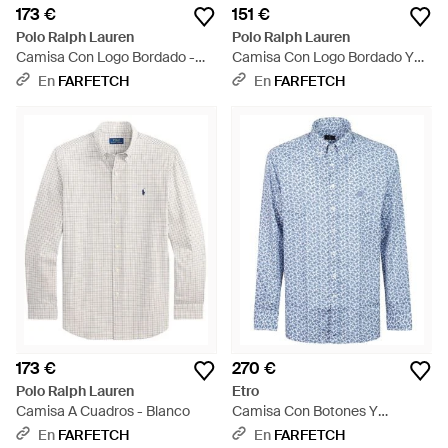
173 €
151 €
Polo Ralph Lauren
Polo Ralph Lauren
Camisa Con Logo Bordado -
Camisa Con Logo Bordado Y
Gris
Botones - Marrón
En
FARFETCH
En
FARFETCH
173 €
270 €
Polo Ralph Lauren
Etro
Camisa A Cuadros - Blanco
Camisa Con Botones Y
Estampado De Cachemira -
En
FARFETCH
En
FARFETCH