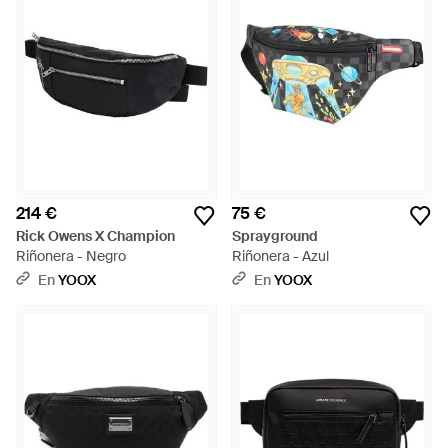
214 €
75 €
Rick Owens X Champion
Sprayground
Riñonera - Negro
Riñonera - Azul
En
YOOX
En
YOOX