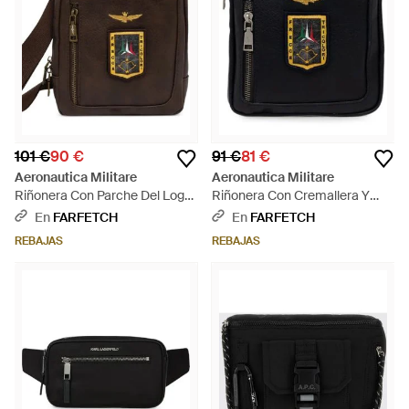
101 €
90 €
91 €
81 €
Aeronautica Militare
Aeronautica Militare
Riñonera Con Parche Del Logo
Riñonera Con Cremallera Y
Y Cremallera - Marrón
Parche - Negro
En
FARFETCH
En
FARFETCH
REBAJAS
REBAJAS