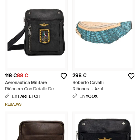
118 €
88 €
298 €
Aeronautica Militare
Roberto Cavalli
Riñonera Con Detalle De
Riñonera - Azul
Parche - Negro
En
FARFETCH
En
YOOX
REBAJAS