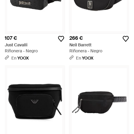
107 €
266 €
Just Cavalli
Neil Barrett
Riñonera - Negro
Riñonera - Negro
En
YOOX
En
YOOX