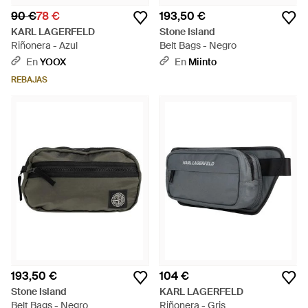
90 €
78 €
193,50 €
KARL LAGERFELD
Stone Island
Riñonera - Azul
Belt Bags - Negro
En
YOOX
En
Miinto
REBAJAS
193,50 €
104 €
Stone Island
KARL LAGERFELD
Belt Bags - Negro
Riñonera - Gris