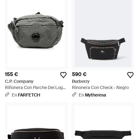
155 €
590 €
C.P. Company
Burberry
Riñonera Con Parche Del Logo
Rinonera Con Check - Negro
- Gris
En
FARFETCH
En
Mytheresa