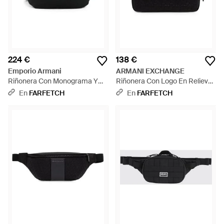
224 €
138 €
Emporio Armani
ARMANI EXCHANGE
Riñonera Con Monograma Y
Riñonera Con Logo En Relieve
Placa Del Logo - Negro
- Negro
En
FARFETCH
En
FARFETCH