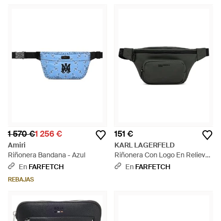
1 570 €
1 256 €
151 €
Amiri
KARL LAGERFELD
Riñonera Bandana - Azul
Riñonera Con Logo En Relieve
Y Bolsillo Frontal - Negro
En
FARFETCH
En
FARFETCH
REBAJAS