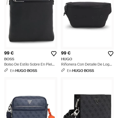
99 €
99 €
BOSS
HUGO
Bolso De Estilo Sobre En Piel
Riñonera Con Detalle De Logo
Sintética Granulada Con Raya
Espaciado - Negro
En
HUGO BOSS
En
HUGO BOSS
De La Marca - Negro