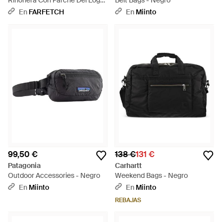
Riñonera Con Parche Del Logo
Belt Bags - Negro
- Naranja
En
FARFETCH
En
Miinto
99,50 €
138 €
131 €
Patagonia
Carhartt
Outdoor Accessories - Negro
Weekend Bags - Negro
En
Miinto
En
Miinto
REBAJAS