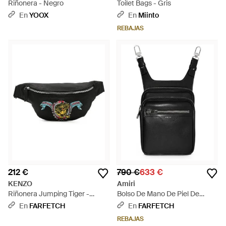
Riñonera - Negro
Toilet Bags - Gris
En
YOOX
En
Miinto
REBAJAS
212 €
790 €
633 €
KENZO
Amiri
Riñonera Jumping Tiger -
Bolso De Mano De Piel De
Negro
Napa - Negro
En
FARFETCH
En
FARFETCH
REBAJAS