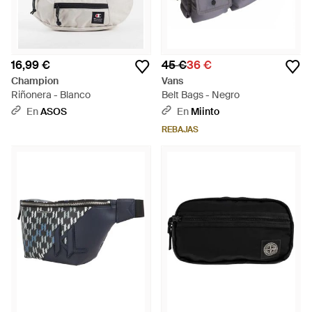
16,99 €
45 €
36 €
Champion
Vans
Riñonera - Blanco
Belt Bags - Negro
En
ASOS
En
Miinto
REBAJAS