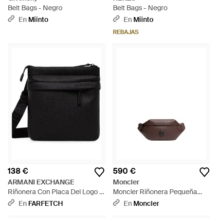
Belt Bags - Negro
Belt Bags - Negro
En
Miinto
En
Miinto
REBAJAS
138 €
590 €
ARMANI EXCHANGE
Moncler
Riñonera Con Placa Del Logo Y
Moncler Riñonera Pequeña
Efecto Texturizado - Negro
Durance, Hombre, Talla -
En
FARFETCH
En
Moncler
Marrón