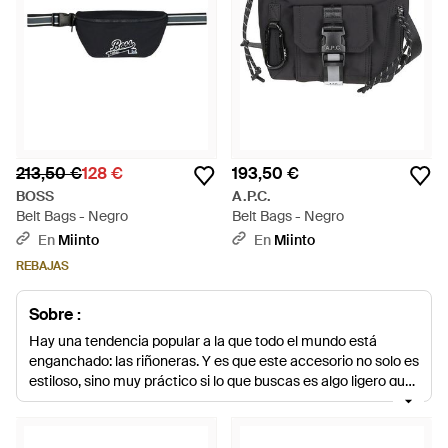
213,50 €
128 €
193,50 €
BOSS
A.P.C.
Belt Bags - Negro
Belt Bags - Negro
En
Miinto
En
Miinto
REBAJAS
Sobre :
Hay una tendencia popular a la que todo el mundo está
enganchado: las riñoneras. Y es que este accesorio no solo es
estiloso, sino muy práctico si lo que buscas es algo ligero que
te permita tener las manos libres. Hay variedad de colores y
diseños entre los que elegir. Si lo tuyo es el
streetstyle
puedes
llevar la riñonera a modo de bandolera. En nuestra última