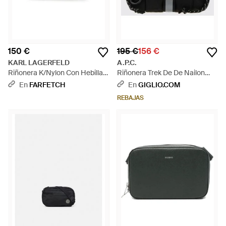
150 €
195 €
156 €
KARL LAGERFELD
A.P.C.
Riñonera K/Nylon Con Hebilla -
Riñonera Trek De De Nailon
Negro
Con Cremallera Y Logo
En
FARFETCH
En
GIGLIO.COM
Estampado - Negro
REBAJAS