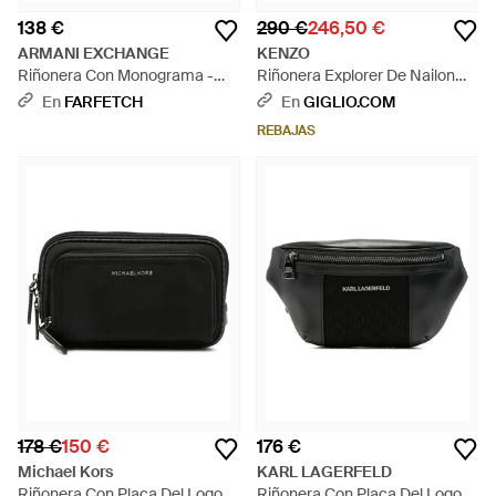
138 €
290 €
246,50 €
ARMANI EXCHANGE
KENZO
Riñonera Con Monograma -
Riñonera Explorer De Nailon
Negro
Con Correa Ajustable Y Logo -
En
FARFETCH
En
GIGLIO.COM
Negro
REBAJAS
178 €
150 €
176 €
Michael Kors
KARL LAGERFELD
Riñonera Con Placa Del Logo -
Riñonera Con Placa Del Logo Y