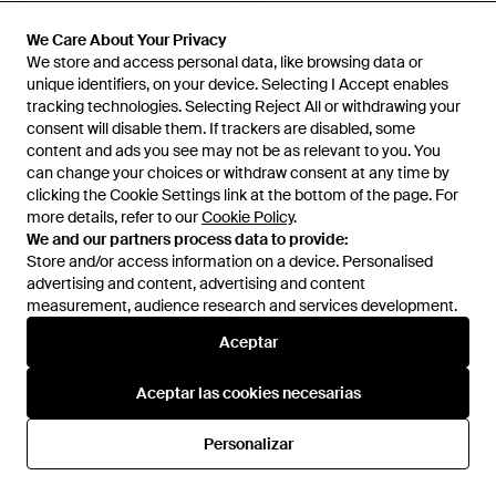
647,50 €
We Care About Your Privacy
We Care About Your Privacy
317 €
We store and access personal data, like browsing data or
We store and access personal data, like browsing data or
Burberry
Coccinelle
unique identifiers, on your device. Selecting I Accept enables
unique identifiers, on your device. Selecting I Accept enables
Belt Bags - Negro
Riñonera Granulada - Gris
tracking technologies. Selecting Reject All or withdrawing your
tracking technologies. Selecting Reject All or withdrawing your
En
Miinto
En
FARFETCH
consent will disable them. If trackers are disabled, some
consent will disable them. If trackers are disabled, some
content and ads you see may not be as relevant to you. You
content and ads you see may not be as relevant to you. You
can change your choices or withdraw consent at any time by
can change your choices or withdraw consent at any time by
clicking the Cookie Settings link at the bottom of the page. For
clicking the Cookie Settings link at the bottom of the page. For
more details, refer to our
more details, refer to our
Cookie Policy
Cookie Policy
.
.
We and our partners process data to provide:
We and our partners process data to provide:
Store and/or access information on a device. Personalised
Store and/or access information on a device. Personalised
advertising and content, advertising and content
advertising and content, advertising and content
measurement, audience research and services development.
measurement, audience research and services development.
Aceptar
Aceptar
Aceptar las cookies necesarias
Aceptar las cookies necesarias
317 €
188 €
Personalizar
Personalizar
Coccinelle
Emporio Armani
Riñonera De Piel - Negro
Riñonera Con Placa Del Logo -