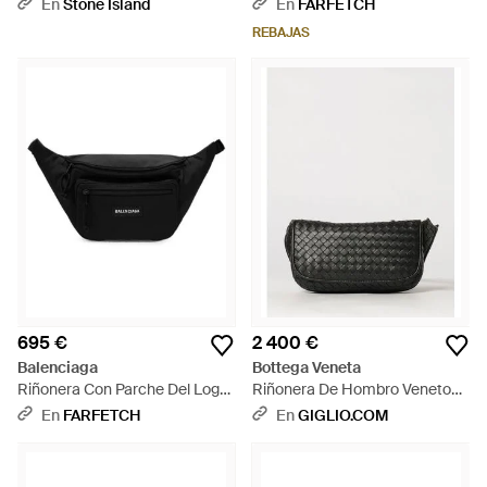
Negro
Hebilla - Negro
En
Stone Island
En
FARFETCH
REBAJAS
695 €
2 400 €
Balenciaga
Bottega Veneta
Riñonera Con Parche Del Logo
Riñonera De Hombro Veneto
Y Cremallera - Negro
En Piel De Cordero Intrecciato
En
FARFETCH
En
GIGLIO.COM
- Gris