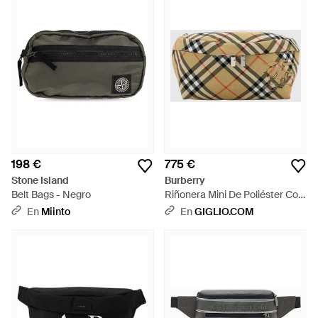
selección de riñoneras encontrarás modelos de marcas
como Vans, The North Face, Versace y Loewe.
198 €
775 €
Stone Island
Burberry
Belt Bags - Negro
Riñonera Mini De Poliéster Con
Motivo Vintage Check Y Logo
En
Miinto
En
GIGLIO.COM
Ekd - Metálico