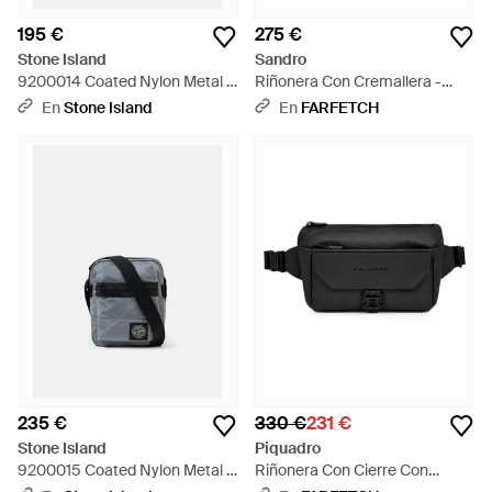
195 €
275 €
Stone Island
Sandro
9200014 Coated Nylon Metal -
Riñonera Con Cremallera -
Blanco
Negro
En
Stone Island
En
FARFETCH
235 €
330 €
231 €
Stone Island
Piquadro
9200015 Coated Nylon Metal -
Riñonera Con Cierre Con