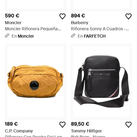
590 €
894 €
Moncler
Burberry
Moncler Riñonera Pequeña
Riñonera Sonny A Cuadros -
Durance, Hombre, Talla -
Gris
En
Moncler
En
FARFETCH
Negro
189 €
89,50 €
C.P. Company
Tommy Hilfiger