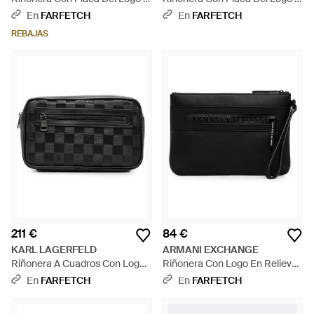
Negro
Monograma - Negro
En
FARFETCH
En
FARFETCH
REBAJAS
211 €
84 €
KARL LAGERFELD
ARMANI EXCHANGE
Riñonera A Cuadros Con Logo
Riñonera Con Logo En Relieve
En Relieve - Negro
- Negro
En
FARFETCH
En
FARFETCH