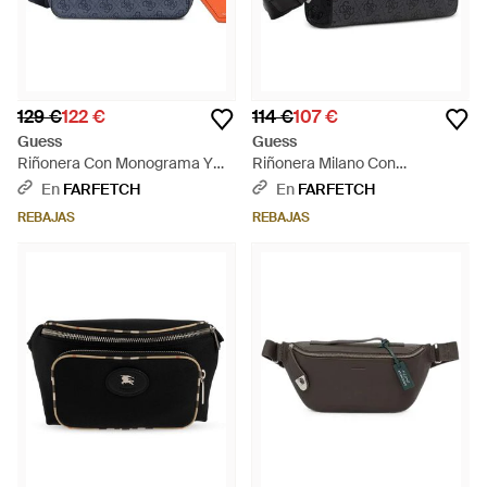
129 €
122 €
114 €
107 €
Guess
Guess
Riñonera Con Monograma Y
Riñonera Milano Con
Cremallera - Azul
Monograma - Negro
En
FARFETCH
En
FARFETCH
REBAJAS
REBAJAS