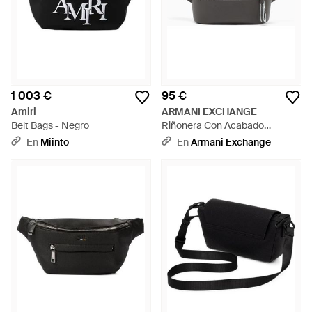
1 003 €
95 €
Amiri
ARMANI EXCHANGE
Belt Bags - Negro
Riñonera Con Acabado
Texturizado Y Logotipo En
En
Miinto
En
Armani Exchange
Relieve - Gris