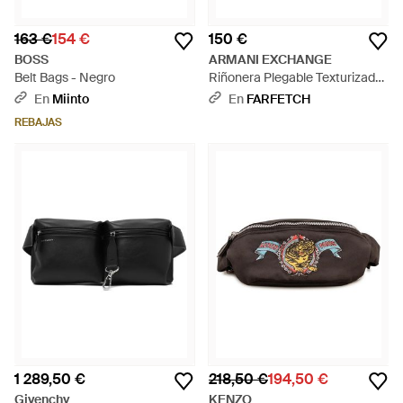
163 €
154 €
150 €
BOSS
ARMANI EXCHANGE
Belt Bags - Negro
Riñonera Plegable Texturizada
- Negro
En
Miinto
En
FARFETCH
REBAJAS
1 289,50 €
218,50 €
194,50 €
Givenchy
KENZO