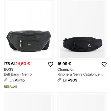
178 €
124,50 €
16,99 €
BOSS
Champion
Belt Bags - Negro
Riñonera Negra Catalogue -
Negro
En
Miinto
En
ASOS
REBAJAS