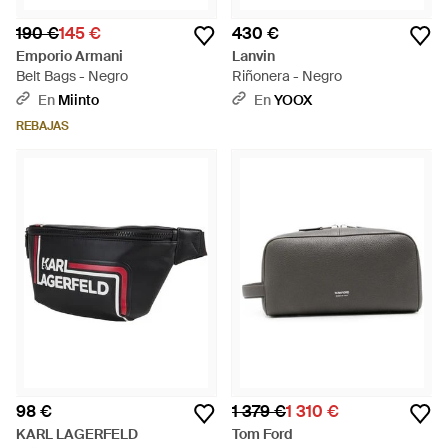
190 €
145 €
430 €
Emporio Armani
Lanvin
Belt Bags - Negro
Riñonera - Negro
En
Miinto
En
YOOX
REBAJAS
98 €
1 379 €
1 310 €
KARL LAGERFELD
Tom Ford