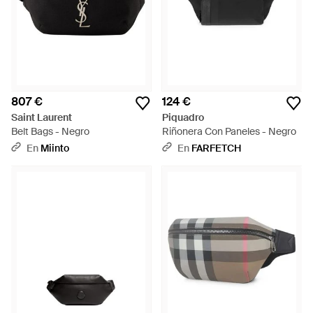
807 €
124 €
Saint Laurent
Piquadro
Belt Bags - Negro
Riñonera Con Paneles - Negro
En
Miinto
En
FARFETCH