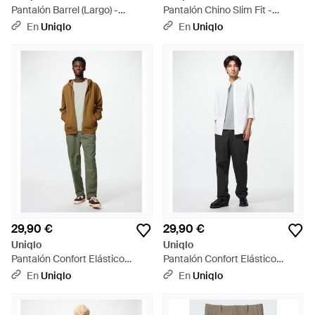
Pantalón Barrel (Largo) -
Pantalón Chino Slim Fit -
Marrón
Neutro
En
Uniqlo
En
Uniqlo
29,90 €
29,90 €
Uniqlo
Uniqlo
Pantalón Confort Elástico
Pantalón Confort Elástico
Tobillero (Largo) - Verde
Tobillero (Largo) - Blanco
En
Uniqlo
En
Uniqlo