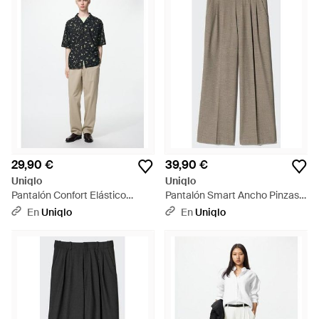
29,90 €
39,90 €
Uniqlo
Uniqlo
Pantalón Confort Elástico
Pantalón Smart Ancho Pinzas
Tobillero (Largo) - Neutro
Cuadros - Neutro
En
Uniqlo
En
Uniqlo