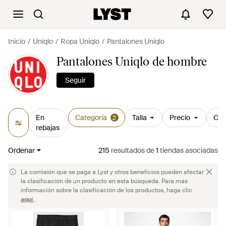
Inicio
Uniqlo
Ropa Uniqlo
Pantalones Uniqlo
Pantalones Uniqlo de hombre
Seguir
En
Categoría
Talla
Precio
Col
2
rebajas
Ordenar
215
resultados
de
1
tiendas asociadas
La comisión que se paga a Lyst y otros beneficios pueden afectar
la clasificación de un producto en esta búsqueda. Para más
información sobre la clasificación de los productos, haga clic
aquí
.