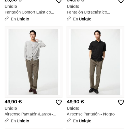
Uniqlo
Uniqlo
Pantalón Confort Elástico
Pantalón Ultraelástico
Tobillero - Blanco
Deportivo - Verde
En
Uniqlo
En
Uniqlo
49,90 €
49,90 €
Uniqlo
Uniqlo
Airsense Pantalón (Largo) -
Airsense Pantalón - Negro
Blanco
En
Uniqlo
En
Uniqlo