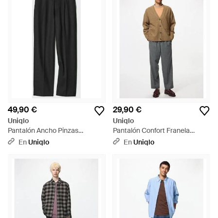
49,90 €
29,90 €
Uniqlo
Uniqlo
Pantalón Ancho Pinzas
Pantalón Confort Franela
Cepillado (Largo) - Negro
Tobillero - Gris
En
Uniqlo
En
Uniqlo