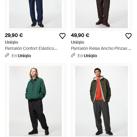
29,90 €
49,90 €
Uniqlo
Uniqlo
Pantalón Confort Elástico
Pantalón Relax Ancho Pinzas -
Tobillero Vaquero - Azul
Azul
En
Uniqlo
En
Uniqlo