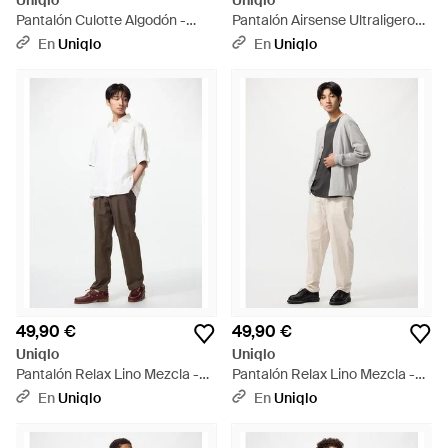
Uniqlo
Uniqlo
Pantalón Culotte Algodón -
Pantalón Airsense Ultraligero
Blanco
(Efecto Lana) - Azul
En
Uniqlo
En
Uniqlo
49,90 €
49,90 €
Uniqlo
Uniqlo
Pantalón Relax Lino Mezcla -
Pantalón Relax Lino Mezcla -
Blanco
Blanco
En
Uniqlo
En
Uniqlo