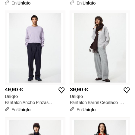
Cepillado (Largo) - Azul
En
Uniqlo
En
Uniqlo
49,90 €
39,90 €
Uniqlo
Uniqlo
Pantalón Ancho Pinzas
Pantalón Barrel Cepillado -
Cepillado - Azul
Blanco
En
Uniqlo
En
Uniqlo