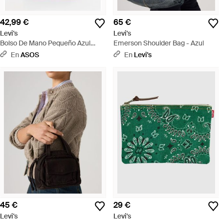
42,99 €
65 €
Levi's
Levi's
Bolso De Mano Pequeño Azul
Emerson Shoulder Bag - Azul
Casey - Azul
En
ASOS
En
Levi's
45 €
29 €
Levi's
Levi's