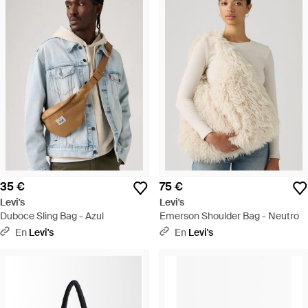
35 €
75 €
Levi's
Levi's
Duboce Sling Bag - Azul
Emerson Shoulder Bag - Neutro
En
Levi's
En
Levi's