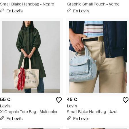
Small Blake Handbag - Negro
Graphic Small Pouch - Verde
En
Levi's
En
Levi's
55 €
45 €
Levi's
Levi's
Xl Graphic Tote Bag - Multicolor
Small Blake Handbag - Azul
En
Levi's
En
Levi's