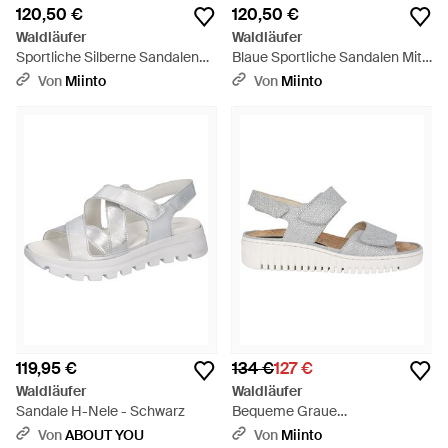
120,50 €
120,50 €
Waldläufer
Waldläufer
Sportliche Silberne Sandalen
Blaue Sportliche Sandalen Mit
Mit Herausnehmbarer
Herausnehmbarer
Von
Miinto
Von
Miinto
Einlegesohle - Grau
Einlegesohle - Blau
119,95 €
134 €
127 €
Waldläufer
Waldläufer
Sandale H-Nele - Schwarz
Bequeme Graue
Damensandalen - Weiß
Von
ABOUT YOU
Von
Miinto