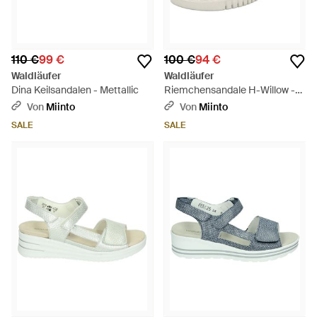
110 €
99 €
100 €
94 €
Waldläufer
Waldläufer
Dina Keilsandalen - Mettallic
Riemchensandale H-Willow -
Natur
Von
Miinto
Von
Miinto
SALE
SALE