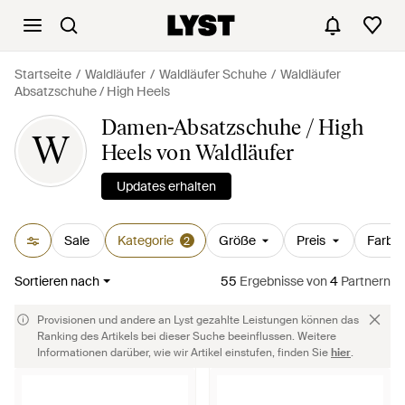
Startseite
Waldläufer
Waldläufer Schuhe
Waldläufer
Absatzschuhe / High Heels
Damen-Absatzschuhe / High
W
Heels von Waldläufer
Updates erhalten
Sale
Kategorie
Größe
Preis
Farbe
2
Sortieren nach
55
Ergebnisse
von
4
Partnern
Provisionen und andere an Lyst gezahlte Leistungen können das
Ranking des Artikels bei dieser Suche beeinflussen. Weitere
Informationen darüber, wie wir Artikel einstufen, finden Sie
hier
.