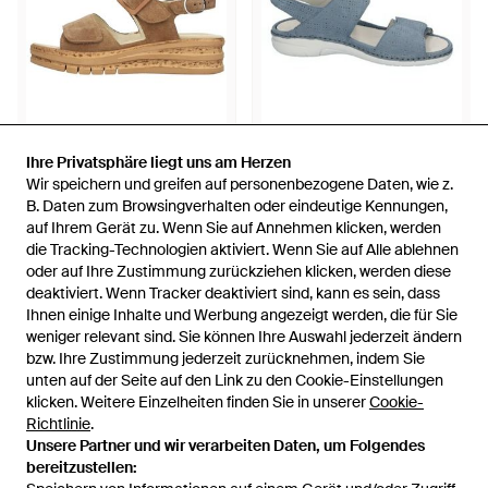
Ihre Privatsphäre liegt uns am Herzen
Ihre Privatsphäre liegt uns am Herzen
110 €
100 €
Wir speichern und greifen auf personenbezogene Daten, wie z.
Wir speichern und greifen auf personenbezogene Daten, wie z.
Waldläufer
Waldläufer
B. Daten zum Browsingverhalten oder eindeutige Kennungen,
B. Daten zum Browsingverhalten oder eindeutige Kennungen,
K-Arlene Sandal - Mettallic
Nubuck Wedge Sandal - Blau
auf Ihrem Gerät zu. Wenn Sie auf Annehmen klicken, werden
auf Ihrem Gerät zu. Wenn Sie auf Annehmen klicken, werden
die Tracking-Technologien aktiviert. Wenn Sie auf Alle ablehnen
die Tracking-Technologien aktiviert. Wenn Sie auf Alle ablehnen
Von
Miinto
Von
Miinto
oder auf Ihre Zustimmung zurückziehen klicken, werden diese
oder auf Ihre Zustimmung zurückziehen klicken, werden diese
AUSVERKAUFT
AUSVERKAUFT
deaktiviert. Wenn Tracker deaktiviert sind, kann es sein, dass
deaktiviert. Wenn Tracker deaktiviert sind, kann es sein, dass
Ihnen einige Inhalte und Werbung angezeigt werden, die für Sie
Ihnen einige Inhalte und Werbung angezeigt werden, die für Sie
weniger relevant sind. Sie können Ihre Auswahl jederzeit ändern
weniger relevant sind. Sie können Ihre Auswahl jederzeit ändern
bzw. Ihre Zustimmung jederzeit zurücknehmen, indem Sie
bzw. Ihre Zustimmung jederzeit zurücknehmen, indem Sie
unten auf der Seite auf den Link zu den Cookie-Einstellungen
unten auf der Seite auf den Link zu den Cookie-Einstellungen
klicken. Weitere Einzelheiten finden Sie in unserer
klicken. Weitere Einzelheiten finden Sie in unserer
Cookie-
Cookie-
Richtlinie
Richtlinie
.
.
Unsere Partner und wir verarbeiten Daten, um Folgendes
Unsere Partner und wir verarbeiten Daten, um Folgendes
bereitzustellen:
bereitzustellen: