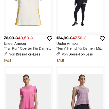
76,99 €
40,50 €
134,99 €
47,50 €
Under Armour
Under Armour
"Trail Run" Oberteil Für Damen,
"Terry" Hemd Für Damen, Mit
Mit Halbem Reißverschluss
Kragen, Schwer - Schwarz
Von
Dress-For-Less
Von
Dress-For-Less
/Gelb) - Weiß
SALE
SALE