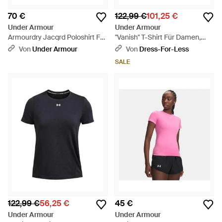
70 €
122,99 €
101,25 €
Under Armour
Under Armour
Armourdry Jacqrd Poloshirt Für
"Vanish" T-Shirt Für Damen,
Damen Anthracite Castlerock -
Nahtlos /Weiß) - Blau
Von
Under Armour
Von
Dress-For-Less
Blau
SALE
122,99 €
56,25 €
45 €
Under Armour
Under Armour