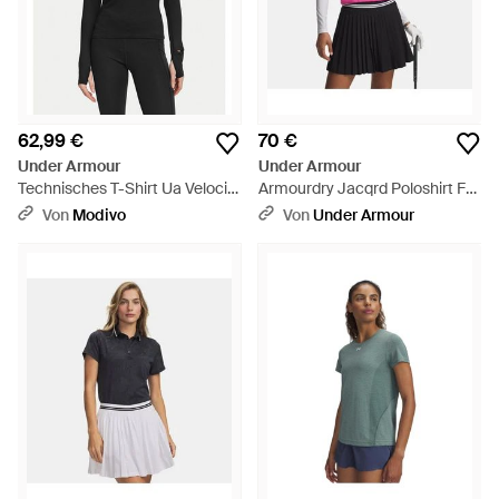
62,99 €
70 €
Under Armour
Under Armour
Technisches T-Shirt Ua Velociti
Armourdry Jacqrd Poloshirt Für
6013913 Slim Fit - Schwarz
Damen Virtual Virtual - Pink
Von
Modivo
Von
Under Armour