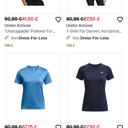
90,99 €
41,50 €
80,99 €
67,50 €
Under Armour
Under Armour
"Unstoppable" Pullover Für
T-Shirt Für Damen, Kurzärmlig
Damen, Fleece, Ärmellos -
(Morgenröte) - Pink
Von
Dress-For-Less
Von
Dress-For-Less
Schwarz
SALE
SALE
80,99 €
67,75 €
80,99 €
67,50 €