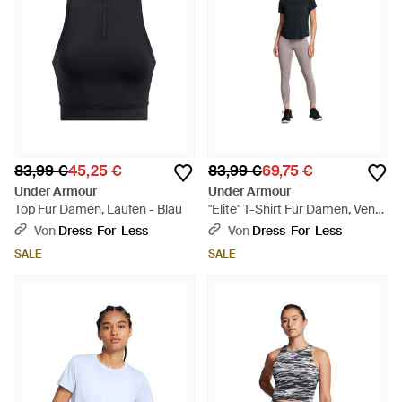
83,99 €
45,25 €
83,99 €
69,75 €
Under Armour
Under Armour
Top Für Damen, Laufen - Blau
"Elite" T-Shirt Für Damen, Ventil,
Training, Lose Passform -
Von
Dress-For-Less
Von
Dress-For-Less
Schwarz
SALE
SALE