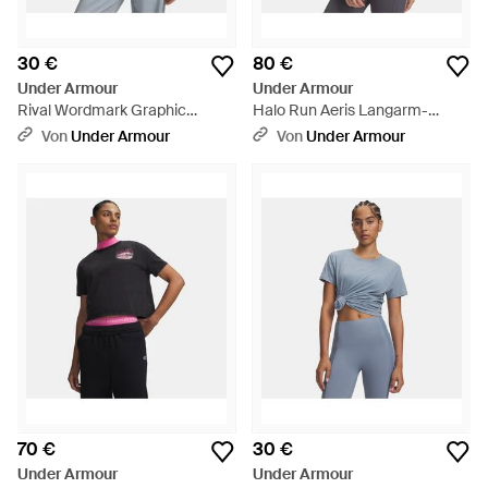
30 €
80 €
Under Armour
Under Armour
Rival Wordmark Graphic
Halo Run Aeris Langarm-
Kurzarm-Oberteil Für Damen
Oberteil Für Damen Summit
Von
Under Armour
Von
Under Armour
Summit Schwarzout Blaue
Reflektierend - Grau
Marine - Grau
70 €
30 €
Under Armour
Under Armour