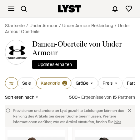
Startseite
Under Armour
Under Armour Bekleidung
Under
Armour Oberteile
Damen-Oberteile von Under
Armour
Updates erhalten
Sale
Kategorie
Größe
Preis
Farbe
2
Sortieren nach
500+
Ergebnisse
von
15
Partnern
Provisionen und andere an Lyst gezahlte Leistungen können das
Ranking des Artikels bei dieser Suche beeinflussen. Weitere
Informationen darüber, wie wir Artikel einstufen, finden Sie
hier
.