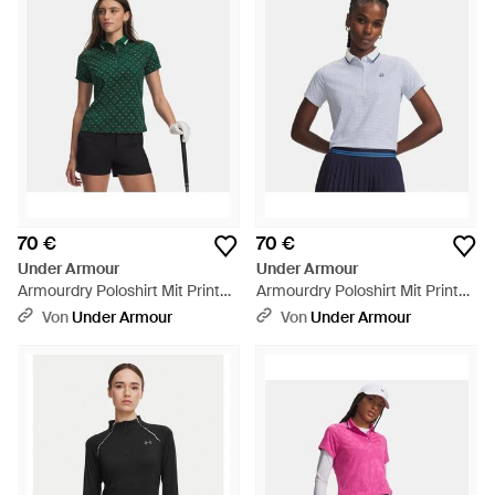
70 €
70 €
Under Armour
Under Armour
Armourdry Poloshirt Mit Print
Armourdry Poloshirt Mit Print
Für Damen Campus Ivy Citrine
Für Damen Aegean Blau
Von
Under Armour
Von
Under Armour
Schwarz - Grün
Midnight Blaue Marine - Blau