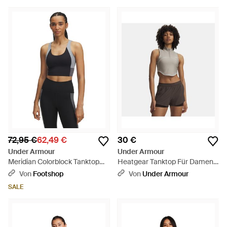
72,95 €
62,49 €
30 €
Under Armour
Under Armour
Meridian Colorblock Tanktop
Heatgear Tanktop Für Damen
Für Damen Stahl - Blau
Timberwolf Taupe Summit
Von
Footshop
Von
Under Armour
Weiß - Braun
SALE