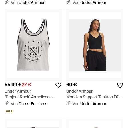
Oberteil Für Damen Mod Light
Stehkragen Für Damen Winter
Von
Under Armour
Von
Under Armour
Heather Castlerock - Grau
- Grau
55,99 €
27 €
60 €
Under Armour
Under Armour
"Project Rock" Ärmelloses
Meridian Support Tanktop Für
Oberteil Für Damen, Leger -
Damen Ultimate Ultimate -
Von
Dress-For-Less
Von
Under Armour
Grau
Schwarz
SALE