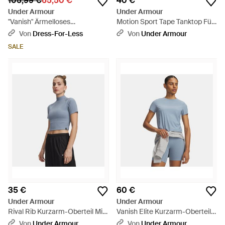
105,99 €
65,50 €
40 €
Under Armour
Under Armour
"Vanish" Ärmelloses
Motion Sport Tape Tanktop Für
Oberteil Für Damen, Kurz
Damen Wind Flash Light
Von
Dress-For-Less
Von
Under Armour
Geschnitten /Weiß) - Schwarz
Schwarzout Blaue Marine -
SALE
Blau
35 €
60 €
Under Armour
Under Armour
Rival Rib Kurzarm-Oberteil Mit
Vanish Elite Kurzarm-Oberteil
Stehkragen Für Damen Wind
Für Damen Wind Metallisch
Von
Under Armour
Von
Under Armour