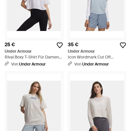
25 €
35 €
Under Armour
Under Armour
Rival Boxy T-Shirt Für Damen
Icon Wordmark Cut Off
Schwarz - Weiß
Kurzarm-Oberteil Für Damen
Von
Under Armour
Von
Under Armour
Blau Fog Metallisch Silber -
Blau