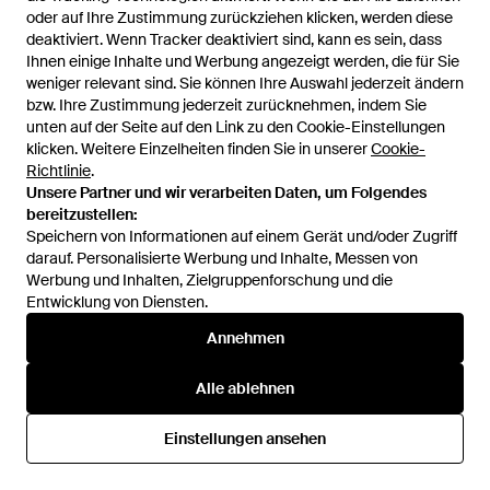
Under Armour
Under Armour
oder auf Ihre Zustimmung zurückziehen klicken, werden diese
oder auf Ihre Zustimmung zurückziehen klicken, werden diese
Ärmelloses Oberteil Für
"Meridian" Sport-Bh Für
deaktiviert. Wenn Tracker deaktiviert sind, kann es sein, dass
deaktiviert. Wenn Tracker deaktiviert sind, kann es sein, dass
Damen, Nahtlos - Blau
Damen, Mit Vorderem
Von
Dress-For-Less
Von
Dress-For-Less
Ihnen einige Inhalte und Werbung angezeigt werden, die für Sie
Ihnen einige Inhalte und Werbung angezeigt werden, die für Sie
Reißverschluss - Schwarz
SALE
SALE
weniger relevant sind. Sie können Ihre Auswahl jederzeit ändern
weniger relevant sind. Sie können Ihre Auswahl jederzeit ändern
bzw. Ihre Zustimmung jederzeit zurücknehmen, indem Sie
bzw. Ihre Zustimmung jederzeit zurücknehmen, indem Sie
unten auf der Seite auf den Link zu den Cookie-Einstellungen
unten auf der Seite auf den Link zu den Cookie-Einstellungen
klicken. Weitere Einzelheiten finden Sie in unserer
klicken. Weitere Einzelheiten finden Sie in unserer
Cookie-
Cookie-
Richtlinie
Richtlinie
.
.
Unsere Partner und wir verarbeiten Daten, um Folgendes
Unsere Partner und wir verarbeiten Daten, um Folgendes
bereitzustellen:
bereitzustellen:
Speichern von Informationen auf einem Gerät und/oder Zugriff
Speichern von Informationen auf einem Gerät und/oder Zugriff
darauf. Personalisierte Werbung und Inhalte, Messen von
darauf. Personalisierte Werbung und Inhalte, Messen von
Werbung und Inhalten, Zielgruppenforschung und die
Werbung und Inhalten, Zielgruppenforschung und die
Entwicklung von Diensten.
Entwicklung von Diensten.
Annehmen
Annehmen
Alle ablehnen
Alle ablehnen
90,99 €
47,50 €
35 €
Under Armour
Under Armour
"Meridian" Ärmelloses
Einstellungen ansehen
Einstellungen ansehen
Motion Fitted Kurzarm-Oberteil
Oberteil Für Damen, Gerippt,
Für Damen Claret Ox Blood -
Von
Dress-For-Less
Von
Under Armour
Anliegende Passform -
Rot