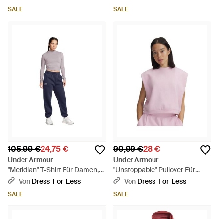
SALE
SALE
105,99 €
24,75 €
90,99 €
28 €
Under Armour
Under Armour
"Meridian" T-Shirt Für Damen,
"Unstoppable" Pullover Für
Stehkragen, Schmal - Blau
Damen, Fleece, Ärmellos - Pink
Von
Dress-For-Less
Von
Dress-For-Less
SALE
SALE