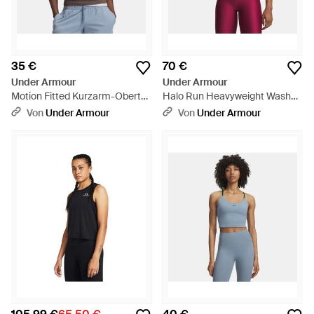
35 €
70 €
Under Armour
Under Armour
Motion Fitted Kurzarm-Oberteil
Halo Run Heavyweight Wash
Für Damen Peppercorn Weiß -
City Kurzarm-Oberteil Für
Von
Under Armour
Von
Under Armour
Braun
Damen Virtual Reflektierend -
Pink