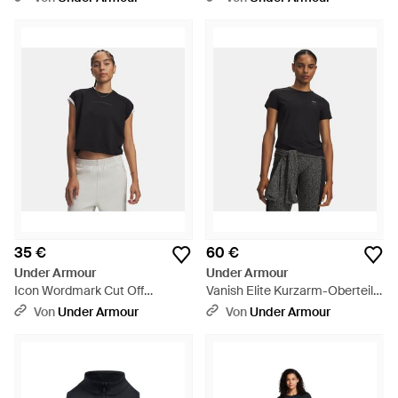
Weiß - Blau
Silber - Blau
35 €
60 €
Under Armour
Under Armour
Icon Wordmark Cut Off
Vanish Elite Kurzarm-Oberteil
Kurzarm-Oberteil Für Damen
Für Damen Ultimate Metallisch
Von
Under Armour
Von
Under Armour
Ultimate Metallisch Silber -
Silber - Schwarz
Schwarz