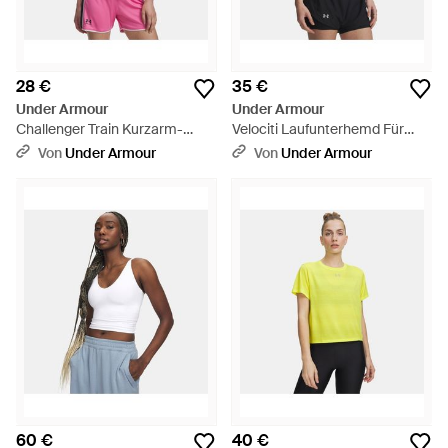
28 €
35 €
Under Armour
Under Armour
Challenger Train Kurzarm-
Velociti Laufunterhemd Für
Oberteil Für Damen Frenzy
Damen Mauve Reflektierend -
Von
Under Armour
Von
Under Armour
Schwarz Schwarz - Pink
Rot
60 €
40 €