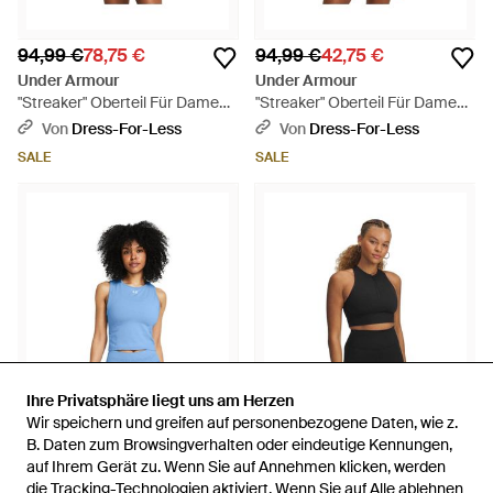
94,99 €
78,75 €
94,99 €
42,75 €
Under Armour
Under Armour
"Streaker" Oberteil Für Damen,
"Streaker" Oberteil Für Damen,
Laufen - Schwarz
Laufen - Orange
Von
Dress-For-Less
Von
Dress-For-Less
SALE
SALE
Ihre Privatsphäre liegt uns am Herzen
Ihre Privatsphäre liegt uns am Herzen
Wir speichern und greifen auf personenbezogene Daten, wie z.
Wir speichern und greifen auf personenbezogene Daten, wie z.
B. Daten zum Browsingverhalten oder eindeutige Kennungen,
B. Daten zum Browsingverhalten oder eindeutige Kennungen,
auf Ihrem Gerät zu. Wenn Sie auf Annehmen klicken, werden
auf Ihrem Gerät zu. Wenn Sie auf Annehmen klicken, werden
55,99 €
47,25 €
90,99 €
34,50 €
die Tracking-Technologien aktiviert. Wenn Sie auf Alle ablehnen
die Tracking-Technologien aktiviert. Wenn Sie auf Alle ablehnen