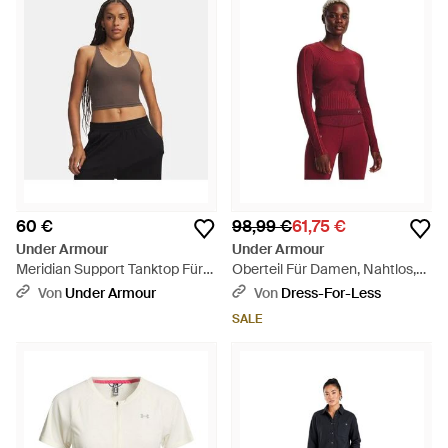
60 €
98,99 €
61,75 €
Under Armour
Under Armour
Meridian Support Tanktop Für
Oberteil Für Damen, Nahtlos,
Damen Peppercorn
Ua Rush, Langärmlig - Rot
Von
Under Armour
Von
Dress-For-Less
Peppercorn - Schwarz
SALE