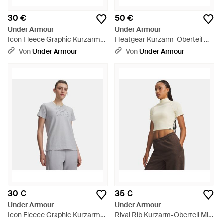
30 €
50 €
Under Armour
Under Armour
Icon Fleece Graphic Kurzarm-
Heatgear Kurzarm-Oberteil Mit
Oberteil Für Damen Claret
Durchgehendem Zip Für
Von
Under Armour
Von
Under Armour
Vintage - Rot
Damen Timberwolf Taupe
Summit Weiß - Grau
30 €
35 €
Under Armour
Under Armour
Icon Fleece Graphic Kurzarm-
Rival Rib Kurzarm-Oberteil Mit