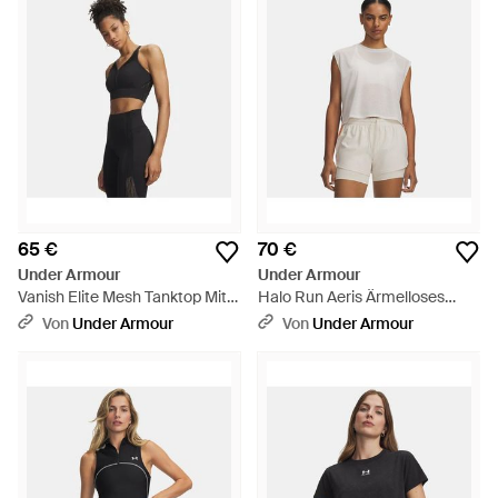
65 €
70 €
Under Armour
Under Armour
Vanish Elite Mesh Tanktop Mit
Halo Run Aeris Ärmelloses
Zip Für Damen Ultimate
Oberteil Für Damen Summit
Von
Under Armour
Von
Under Armour
Metallisch Silber - Blau
Reflektierend - Weiß