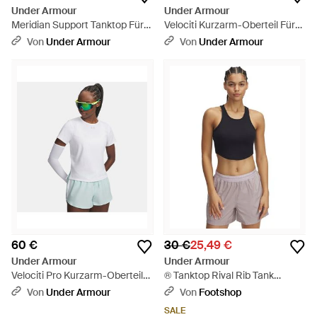
Under Armour
Under Armour
Meridian Support Tanktop Für
Velociti Kurzarm-Oberteil Für
Damen - Weiß
Damen Flash Light
Von
Under Armour
Von
Under Armour
Reflektierend - Gelb
60 €
30 €
25,49 €
Under Armour
Under Armour
Velociti Pro Kurzarm-Oberteil
® Tanktop Rival Rib Tank
Für Damen Reflektierend -
1389798 - Blau
Von
Under Armour
Von
Footshop
Weiß
SALE