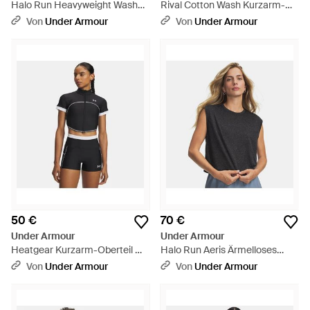
Halo Run Heavyweight Wash
Rival Cotton Wash Kurzarm-
Tour Kurzarm-Oberteil Für
Oberteil Für Damen Wind
Von
Under Armour
Von
Under Armour
Damen Ultimate Reflektierend
Harbor - Blau
- Schwarz
50 €
70 €
Under Armour
Under Armour
Heatgear Kurzarm-Oberteil Mit
Halo Run Aeris Ärmelloses
Durchgehendem Zip Für
Oberteil Für Damen Ultimate
Von
Under Armour
Von
Under Armour
Damen Weiß - Schwarz
Reflektierend - Schwarz