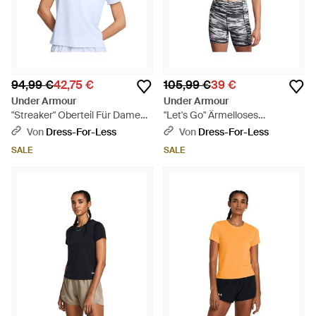
94,99 €
42,75 €
105,99 €
39 €
Under Armour
Under Armour
"Streaker" Oberteil Für Damen,
"Let's Go" Ärmelloses
Laufen (Nimbus Blau) - Weiß
Oberteil Für Damen - Grau
Von
Dress-For-Less
Von
Dress-For-Less
SALE
SALE