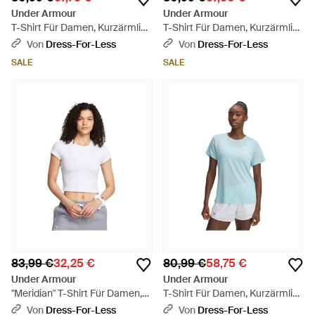
Under Armour
Under Armour
T-Shirt Für Damen, Kurzärmlig
T-Shirt Für Damen, Kurzärmlig
- Blau
(Mitternachtsblau)
Von
Dress-For-Less
Von
Dress-For-Less
SALE
SALE
83,99 €
32,25 €
80,99 €
58,75 €
Under Armour
Under Armour
"Meridian" T-Shirt Für Damen,
T-Shirt Für Damen, Kurzärmlig
Kurz Geschnitten - Weiß
(Strom) - Blau
Von
Dress-For-Less
Von
Dress-For-Less