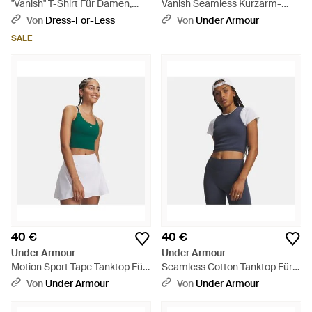
"Vanish" T-Shirt Für Damen,
Vanish Seamless Kurzarm-
Nahtlos /Weiß) - Schwarz
Oberteil Für Damen Frenzy
Von
Dress-For-Less
Von
Under Armour
Prime Prime - Pink
SALE
40 €
40 €
Under Armour
Under Armour
Motion Sport Tape Tanktop Für
Seamless Cotton Tanktop Für
Damen Campus Ivy Schwarz
Damen Downpour Academy -
Von
Under Armour
Von
Under Armour
Summit Weiß - Grün
Blau