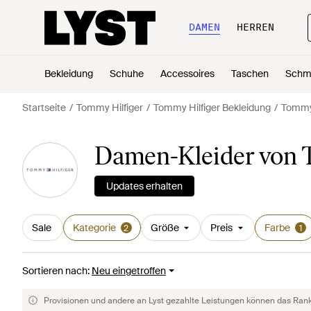
DAMEN
HERREN
Bekleidung
Schuhe
Accessoires
Taschen
Schm
Startseite
Tommy Hilfiger
Tommy Hilfiger Bekleidung
Tommy 
Damen-Kleider von T
Updates erhalten
Sale
Kategorie
Größe
Preis
Farbe
2
1
Sortieren nach
:
Neu eingetroffen
Provisionen und andere an Lyst gezahlte Leistungen können das Rankin