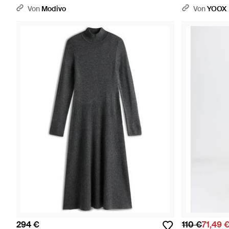
Schwarz
Von
Modivo
Von
YOOX
294 €
110 €
71,49 