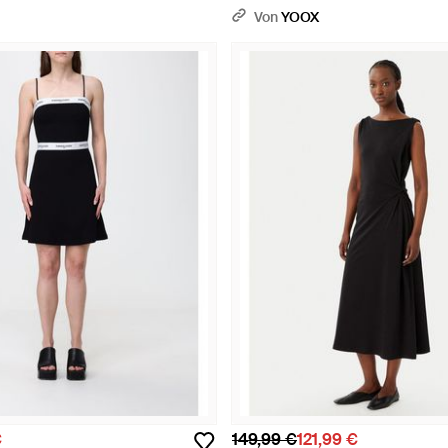
Von
YOOX
€
149,99 €
121,99 €