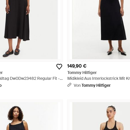
149,90 €
er
Tommy Hilfiger
 Alltag Dw0Dw23482 Regular Fit -
Midikleid Aus Interlockstrick Mit K
Schwarz
o
Von
Tommy Hilfiger