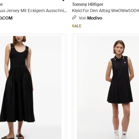
er
Tommy Hilfiger
Aus Jersey Mit Eckigem Ausschnitt
Kleid Für Den Alltag Ww0Ww50041 
g-Logo - Schwarz
Schwarz
O.COM
Von
Modivo
SALE