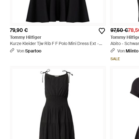
79,90 €
97,50 €
78,5
Tommy Hilfiger
Tommy Hilfig
Kurze Kleider Tjw Rib F F Polo Mini Dress Ext -
Abito - Schwa
Schwarz
Von
Spartoo
Von
Miinto
SALE