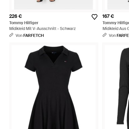
226 €
167 €
Tommy Hilfiger
Tommy Hilfig
Midikleid Mit V-Ausschnitt - Schwarz
Midikleid Aus 
Von
FARFETCH
Von
FARF