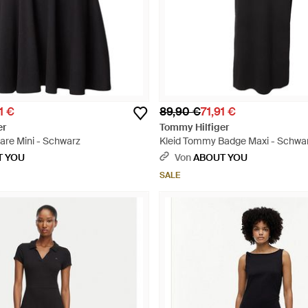
1 €
89,90 €
71,91 €
er
Tommy Hilfiger
Flare Mini - Schwarz
Kleid Tommy Badge Maxi - Schwa
T YOU
Von
ABOUT YOU
SALE