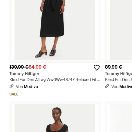
139,99 €
84,99 €
89,99 €
Tommy Hilfiger
Tommy Hilfig
Kleid Für Den Alltag Ww0Ww48747 Relaxed Fit -
Kleid Für Den
Schwarz
Schwarz
Von
Modivo
Von
Modiv
SALE