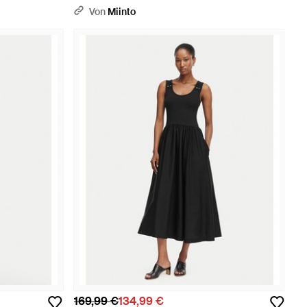
Schwarz
Von
Miinto
169,99 €
134,99 €