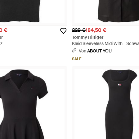
0 €
229 €
184,50 €
er
Tommy Hilfiger
rz
Kleid Sleeveless Midi With - Schw
Von
ABOUT YOU
SALE