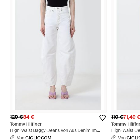
120 €
84 €
110 €
71,49 
Tommy Hilfiger
Tommy Hilfig
High-Waist Baggy-Jeans Von Aus Denim Im
High-Waist-J
Five-Pocket-Design - Weiß
Bein Und Five
Von
GIGLIO.COM
Von
GIGLI