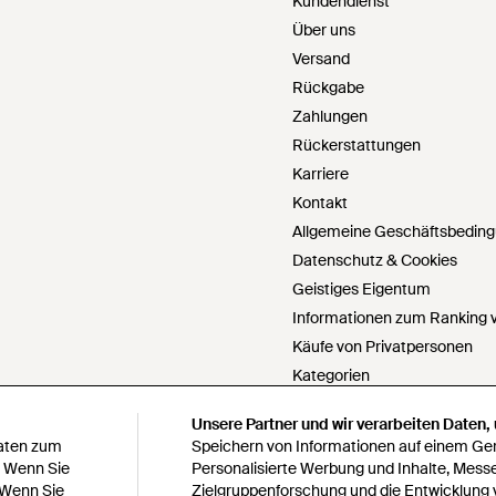
Kundendienst
Über uns
Versand
Rückgabe
Zahlungen
Rückerstattungen
Karriere
Kontakt
Allgemeine Geschäftsbedin
Datenschutz & Cookies
Geistiges Eigentum
Informationen zum Ranking v
Käufe von Privatpersonen
Kategorien
PartnerIn werden
Unsere Partner und wir verarbeiten Daten,
Unsere Partner und wir verarbeiten Daten,
Cookie Einstellungen
Daten zum
Daten zum
Speichern von Informationen auf einem Gerä
Speichern von Informationen auf einem Gerä
Meine personenbezogenen Da
. Wenn Sie
. Wenn Sie
Personalisierte Werbung und Inhalte, Mess
Personalisierte Werbung und Inhalte, Mess
 Wenn Sie
 Wenn Sie
Zielgruppenforschung und die Entwicklung 
Zielgruppenforschung und die Entwicklung 
Erklärung zur modernen Skla