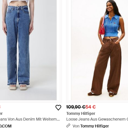
€
109,90 €
54 €
er
Tommy Hilfiger
eans Von Aus Denim Mit Weitem
Loose Jeans Aus Gewaschenem C
-Pocket-Design - Blau
O.COM
Von
Tommy Hilfiger