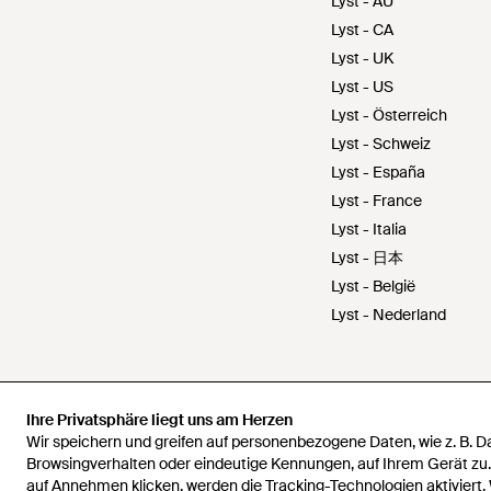
Lyst - AU
Lyst - CA
Lyst - UK
Lyst - US
Lyst - Österreich
Lyst - Schweiz
Lyst - España
Lyst - France
Lyst - Italia
Lyst - 日本
Lyst - België
Lyst - Nederland
Ihre Privatsphäre liegt uns am Herzen
Ihre Privatsphäre liegt uns am Herzen
Wir speichern und greifen auf personenbezogene Daten, wie z. B. 
Wir speichern und greifen auf personenbezogene Daten, wie z. B. 
Browsingverhalten oder eindeutige Kennungen, auf Ihrem Gerät zu
Browsingverhalten oder eindeutige Kennungen, auf Ihrem Gerät zu
auf Annehmen klicken, werden die Tracking-Technologien aktiviert.
auf Annehmen klicken, werden die Tracking-Technologien aktiviert.