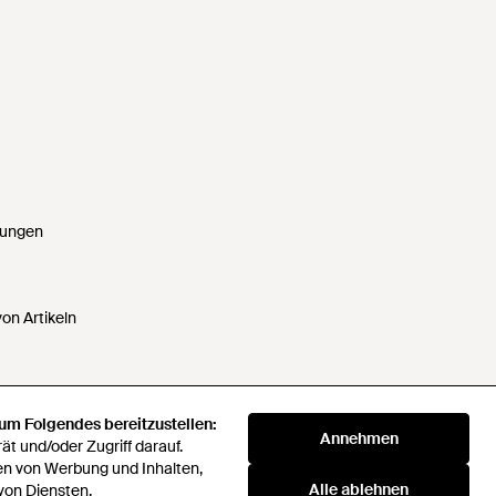
gungen
on Artikeln
 um Folgendes bereitzustellen:
 um Folgendes bereitzustellen:
Annehmen
Annehmen
t und/oder Zugriff darauf.
t und/oder Zugriff darauf.
ten nicht verkaufen oder weitergeben
en von Werbung und Inhalten,
en von Werbung und Inhalten,
Alle ablehnen
Alle ablehnen
von Diensten.
von Diensten.
verei