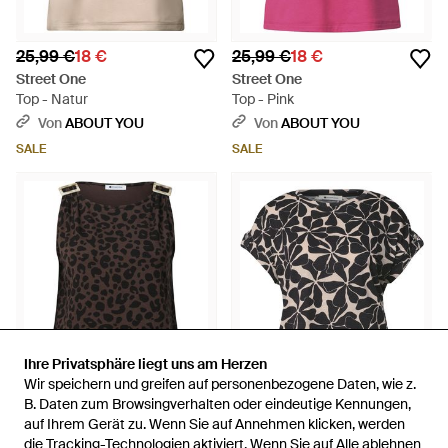
25,99 €
18 €
25,99 €
18 €
Street One
Street One
Top - Natur
Top - Pink
Von
ABOUT YOU
Von
ABOUT YOU
SALE
SALE
Ihre Privatsphäre liegt uns am Herzen
Ihre Privatsphäre liegt uns am Herzen
Wir speichern und greifen auf personenbezogene Daten, wie z.
Wir speichern und greifen auf personenbezogene Daten, wie z.
B. Daten zum Browsingverhalten oder eindeutige Kennungen,
B. Daten zum Browsingverhalten oder eindeutige Kennungen,
auf Ihrem Gerät zu. Wenn Sie auf Annehmen klicken, werden
auf Ihrem Gerät zu. Wenn Sie auf Annehmen klicken, werden
29,99 €
21 €
25,99 €
18 €
die Tracking-Technologien aktiviert. Wenn Sie auf Alle ablehnen
die Tracking-Technologien aktiviert. Wenn Sie auf Alle ablehnen