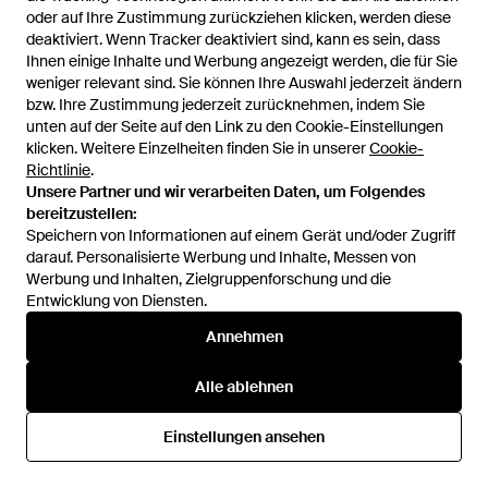
Street One
Street One
oder auf Ihre Zustimmung zurückziehen klicken, werden diese
oder auf Ihre Zustimmung zurückziehen klicken, werden diese
Top - Schwarz
Shirt - Schwarz
deaktiviert. Wenn Tracker deaktiviert sind, kann es sein, dass
deaktiviert. Wenn Tracker deaktiviert sind, kann es sein, dass
Von
ABOUT YOU
Von
ABOUT YOU
Ihnen einige Inhalte und Werbung angezeigt werden, die für Sie
Ihnen einige Inhalte und Werbung angezeigt werden, die für Sie
weniger relevant sind. Sie können Ihre Auswahl jederzeit ändern
weniger relevant sind. Sie können Ihre Auswahl jederzeit ändern
SALE
SALE
bzw. Ihre Zustimmung jederzeit zurücknehmen, indem Sie
bzw. Ihre Zustimmung jederzeit zurücknehmen, indem Sie
unten auf der Seite auf den Link zu den Cookie-Einstellungen
unten auf der Seite auf den Link zu den Cookie-Einstellungen
klicken. Weitere Einzelheiten finden Sie in unserer
klicken. Weitere Einzelheiten finden Sie in unserer
Cookie-
Cookie-
Richtlinie
Richtlinie
.
.
Unsere Partner und wir verarbeiten Daten, um Folgendes
Unsere Partner und wir verarbeiten Daten, um Folgendes
bereitzustellen:
bereitzustellen:
Speichern von Informationen auf einem Gerät und/oder Zugriff
Speichern von Informationen auf einem Gerät und/oder Zugriff
darauf. Personalisierte Werbung und Inhalte, Messen von
darauf. Personalisierte Werbung und Inhalte, Messen von
Werbung und Inhalten, Zielgruppenforschung und die
Werbung und Inhalten, Zielgruppenforschung und die
Entwicklung von Diensten.
Entwicklung von Diensten.
Annehmen
Annehmen
Alle ablehnen
Alle ablehnen
25,99 €
18 €
29,99 €
18 €
Street One
Street One
Einstellungen ansehen
Einstellungen ansehen
Blusentop - Grün
Shirt - Rot
Von
ABOUT YOU
Von
ABOUT YOU