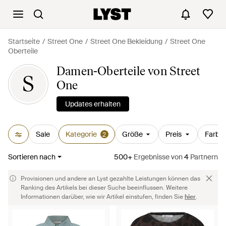
Startseite
Street One
Street One Bekleidung
Street One
Oberteile
Damen-Oberteile von Street
S
One
Updates erhalten
Sale
Kategorie
Größe
Preis
Farbe
2
Sortieren nach
500+
Ergebnisse
von
4
Partnern
Provisionen und andere an Lyst gezahlte Leistungen können das
Ranking des Artikels bei dieser Suche beeinflussen. Weitere
Informationen darüber, wie wir Artikel einstufen, finden Sie
hier
.