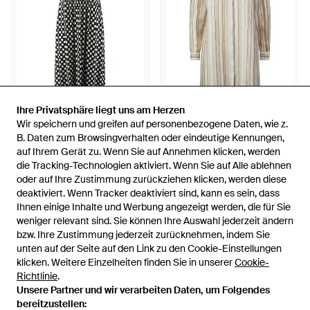
Ihre Privatsphäre liegt uns am Herzen
Ihre Privatsphäre liegt uns am Herzen
99,95 €
169,95 €
79,95 €
Wir speichern und greifen auf personenbezogene Daten, wie z.
Wir speichern und greifen auf personenbezogene Daten, wie z.
Peter Hahn
Peter Hahn
B. Daten zum Browsingverhalten oder eindeutige Kennungen,
B. Daten zum Browsingverhalten oder eindeutige Kennungen,
Kleid - Schwarz
Kleid - Weiß
auf Ihrem Gerät zu. Wenn Sie auf Annehmen klicken, werden
auf Ihrem Gerät zu. Wenn Sie auf Annehmen klicken, werden
die Tracking-Technologien aktiviert. Wenn Sie auf Alle ablehnen
die Tracking-Technologien aktiviert. Wenn Sie auf Alle ablehnen
Von
Peter Hahn
Von
Peter Hahn
oder auf Ihre Zustimmung zurückziehen klicken, werden diese
oder auf Ihre Zustimmung zurückziehen klicken, werden diese
SALE
deaktiviert. Wenn Tracker deaktiviert sind, kann es sein, dass
deaktiviert. Wenn Tracker deaktiviert sind, kann es sein, dass
Ihnen einige Inhalte und Werbung angezeigt werden, die für Sie
Ihnen einige Inhalte und Werbung angezeigt werden, die für Sie
weniger relevant sind. Sie können Ihre Auswahl jederzeit ändern
weniger relevant sind. Sie können Ihre Auswahl jederzeit ändern
bzw. Ihre Zustimmung jederzeit zurücknehmen, indem Sie
bzw. Ihre Zustimmung jederzeit zurücknehmen, indem Sie
unten auf der Seite auf den Link zu den Cookie-Einstellungen
unten auf der Seite auf den Link zu den Cookie-Einstellungen
klicken. Weitere Einzelheiten finden Sie in unserer
klicken. Weitere Einzelheiten finden Sie in unserer
Cookie-
Cookie-
Richtlinie
Richtlinie
.
.
Unsere Partner und wir verarbeiten Daten, um Folgendes
Unsere Partner und wir verarbeiten Daten, um Folgendes
bereitzustellen:
bereitzustellen: