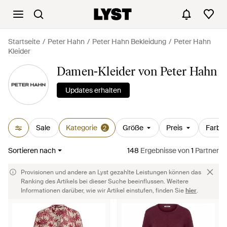
Startseite
Peter Hahn
Peter Hahn Bekleidung
Peter Hahn
Kleider
Damen-Kleider von Peter Hahn
Updates erhalten
Sale
Kategorie
Größe
Preis
Farbe
2
Sortieren nach
148
Ergebnisse
von
1
Partner
Provisionen und andere an Lyst gezahlte Leistungen können das
Ranking des Artikels bei dieser Suche beeinflussen. Weitere
Informationen darüber, wie wir Artikel einstufen, finden Sie
hier
.