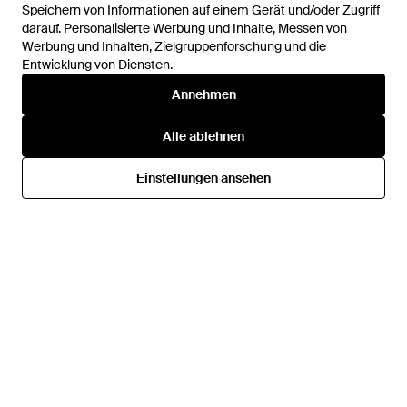
Speichern von Informationen auf einem Gerät und/oder Zugriff
Speichern von Informationen auf einem Gerät und/oder Zugriff
darauf. Personalisierte Werbung und Inhalte, Messen von
darauf. Personalisierte Werbung und Inhalte, Messen von
Werbung und Inhalten, Zielgruppenforschung und die
Werbung und Inhalten, Zielgruppenforschung und die
Entwicklung von Diensten.
Entwicklung von Diensten.
169,95 €
135,95 €
129,95 €
119,95 €
Annehmen
Annehmen
Peter Hahn
Peter Hahn
Kleid - Grün
Kleid Mit Kleinem
Alle ablehnen
Alle ablehnen
Reverskragen, Gr. S - Blau
Von
Peter Hahn
Von
Peter Hahn
SALE
Einstellungen ansehen
Einstellungen ansehen
SALE