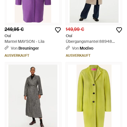
249,95 €
149,99 €
Ouí
Ouí
Mantel MAYSON - Lila
Übergangsmantel 88948
Oversize - Natur
Von
Breuninger
Von
Modivo
AUSVERKAUFT
AUSVERKAUFT