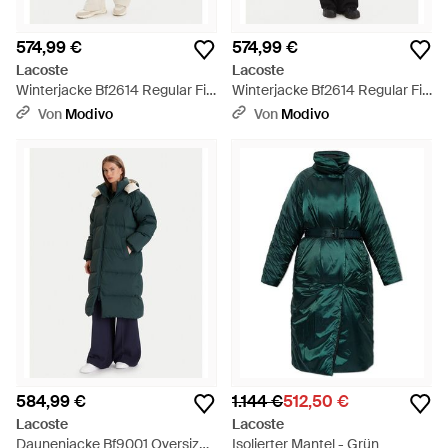
574,99 €
574,99 €
Lacoste
Lacoste
Winterjacke Bf2614 Regular Fit
Winterjacke Bf2614 Regular Fit
- Natur
- Schwarz
Von
Modivo
Von
Modivo
584,99 €
1.144 €
512,50 €
Lacoste
Lacoste
Daunenjacke Bf9001 Oversize -
Isolierter Mantel - Grün