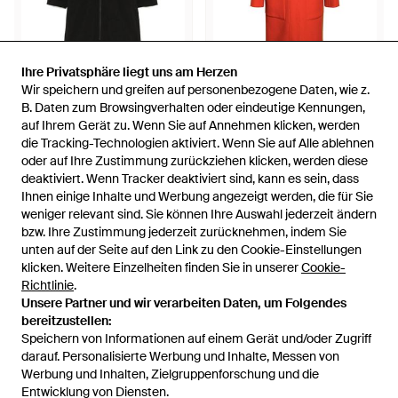
Ihre Privatsphäre liegt uns am Herzen
Ihre Privatsphäre liegt uns am Herzen
Wir speichern und greifen auf personenbezogene Daten, wie z.
Wir speichern und greifen auf personenbezogene Daten, wie z.
971 €
350,01 €
B. Daten zum Browsingverhalten oder eindeutige Kennungen,
B. Daten zum Browsingverhalten oder eindeutige Kennungen,
auf Ihrem Gerät zu. Wenn Sie auf Annehmen klicken, werden
auf Ihrem Gerät zu. Wenn Sie auf Annehmen klicken, werden
Lacoste
Lacoste
die Tracking-Technologien aktiviert. Wenn Sie auf Alle ablehnen
die Tracking-Technologien aktiviert. Wenn Sie auf Alle ablehnen
Wasserabweisender
Wollmantel - Orange
oder auf Ihre Zustimmung zurückziehen klicken, werden diese
oder auf Ihre Zustimmung zurückziehen klicken, werden diese
Oversized-Parka - Schwarz
Von
FARFETCH
Von
Breuninger
deaktiviert. Wenn Tracker deaktiviert sind, kann es sein, dass
deaktiviert. Wenn Tracker deaktiviert sind, kann es sein, dass
AUSVERKAUFT
AUSVERKAUFT
Ihnen einige Inhalte und Werbung angezeigt werden, die für Sie
Ihnen einige Inhalte und Werbung angezeigt werden, die für Sie
weniger relevant sind. Sie können Ihre Auswahl jederzeit ändern
weniger relevant sind. Sie können Ihre Auswahl jederzeit ändern
bzw. Ihre Zustimmung jederzeit zurücknehmen, indem Sie
bzw. Ihre Zustimmung jederzeit zurücknehmen, indem Sie
unten auf der Seite auf den Link zu den Cookie-Einstellungen
unten auf der Seite auf den Link zu den Cookie-Einstellungen
klicken. Weitere Einzelheiten finden Sie in unserer
klicken. Weitere Einzelheiten finden Sie in unserer
Cookie-
Cookie-
Richtlinie
Richtlinie
.
.
Unsere Partner und wir verarbeiten Daten, um Folgendes
Unsere Partner und wir verarbeiten Daten, um Folgendes
bereitzustellen:
bereitzustellen:
Speichern von Informationen auf einem Gerät und/oder Zugriff
Speichern von Informationen auf einem Gerät und/oder Zugriff
darauf. Personalisierte Werbung und Inhalte, Messen von
darauf. Personalisierte Werbung und Inhalte, Messen von
Werbung und Inhalten, Zielgruppenforschung und die
Werbung und Inhalten, Zielgruppenforschung und die
Entwicklung von Diensten.
Entwicklung von Diensten.