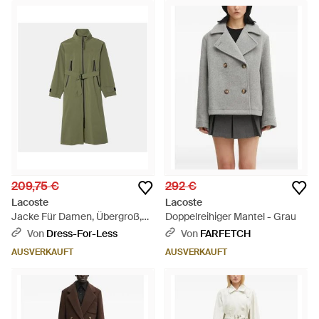
209,75 €
292 €
Lacoste
Lacoste
Jacke Für Damen, Übergroß,
Doppelreihiger Mantel - Grau
Wasserabweisend - Grün
Von
Dress-For-Less
Von
FARFETCH
AUSVERKAUFT
AUSVERKAUFT