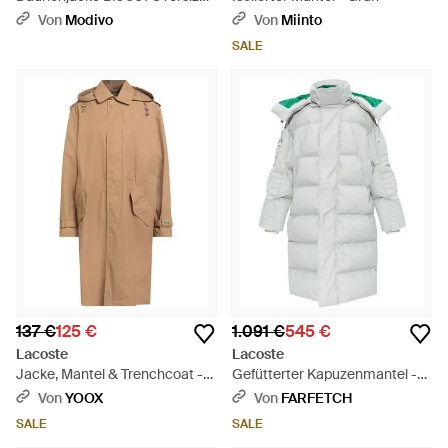
Grün
Von
Modivo
Von
Miinto
SALE
137 €
125 €
1.091 €
545 €
Lacoste
Lacoste
Jacke, Mantel & Trenchcoat -
Gefütterter Kapuzenmantel -
Natur
Grau
Von
YOOX
Von
FARFETCH
SALE
SALE