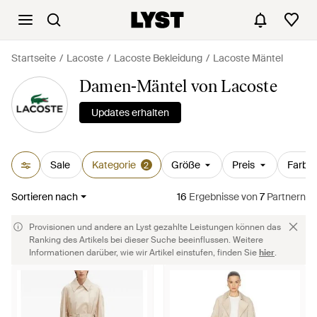
Startseite
Lacoste
Lacoste Bekleidung
Lacoste Mäntel
Damen-Mäntel von Lacoste
Updates erhalten
Sale
Kategorie
Größe
Preis
Farbe
2
Sortieren nach
16
Ergebnisse
von
7
Partnern
Provisionen und andere an Lyst gezahlte Leistungen können das
Ranking des Artikels bei dieser Suche beeinflussen. Weitere
Informationen darüber, wie wir Artikel einstufen, finden Sie
hier
.