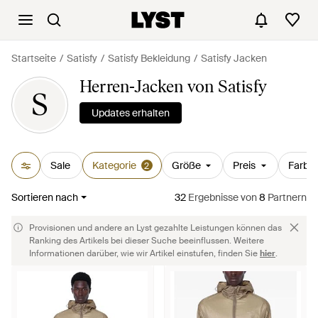
Startseite
Satisfy
Satisfy Bekleidung
Satisfy Jacken
Herren-Jacken von Satisfy
S
Updates erhalten
Sale
Kategorie
Größe
Preis
Farbe
2
Sortieren nach
32
Ergebnisse
von
8
Partnern
Provisionen und andere an Lyst gezahlte Leistungen können das
Ranking des Artikels bei dieser Suche beeinflussen. Weitere
Informationen darüber, wie wir Artikel einstufen, finden Sie
hier
.