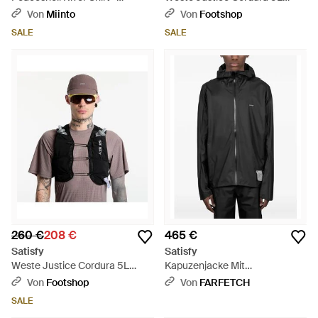
Schwarz
Hydration Vest - Braun
Von
Miinto
Von
Footshop
SALE
SALE
260 €
208 €
465 €
Satisfy
Satisfy
Weste Justice Cordura 5L
Kapuzenjacke Mit
Hydration Vest - Schwarz
Reißverschluss - Schwarz
Von
Footshop
Von
FARFETCH
SALE