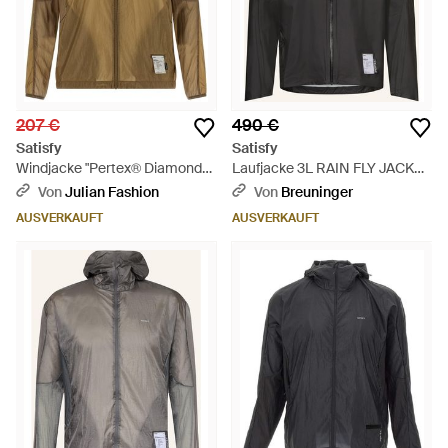
207 €
490 €
Satisfy
Satisfy
Windjacke "Pertex® Diamond
Laufjacke 3L RAIN FLY JACKET
Fuse" - Grün
- Schwarz
Von
Julian Fashion
Von
Breuninger
AUSVERKAUFT
AUSVERKAUFT