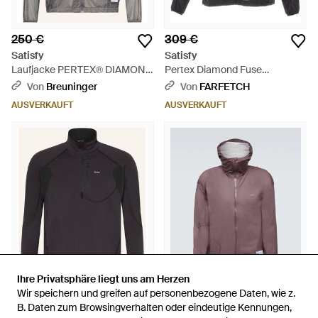
250 €
309 €
Satisfy
Satisfy
Laufjacke PERTEX® DIAMOND
Pertex Diamond Fuse
FUSE - Grau
Windbreaker - Grau
Von
Breuninger
Von
FARFETCH
AUSVERKAUFT
AUSVERKAUFT
Ihre Privatsphäre liegt uns am Herzen
Ihre Privatsphäre liegt uns am Herzen
Wir speichern und greifen auf personenbezogene Daten, wie z.
Wir speichern und greifen auf personenbezogene Daten, wie z.
250 €
360 €
B. Daten zum Browsingverhalten oder eindeutige Kennungen,
B. Daten zum Browsingverhalten oder eindeutige Kennungen,