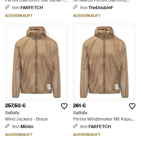
Pertex Diamond Fuse Jacke -
Schwarze Pertex Diamond
Schwarz
Fuse Windjacke - Schwarz
Von
FARFETCH
Von
TheDoubleF
AUSVERKAUFT
AUSVERKAUFT
257,50 €
261 €
Satisfy
Satisfy
Wind Jackets - Braun
Pertex Windbreaker Mit Kapuze
- Braun
Von
Miinto
Von
FARFETCH
AUSVERKAUFT
AUSVERKAUFT