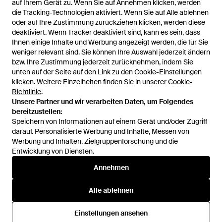
auf Ihrem Gerät zu. Wenn Sie auf Annehmen klicken, werden
auf Ihrem Gerät zu. Wenn Sie auf Annehmen klicken, werden
Satisfy
Satisfy
die Tracking-Technologien aktiviert. Wenn Sie auf Alle ablehnen
die Tracking-Technologien aktiviert. Wenn Sie auf Alle ablehnen
Laufshirt GHOSTFLEECETM
Regenjacke Pertex 3L Fly - Lila
oder auf Ihre Zustimmung zurückziehen klicken, werden diese
oder auf Ihre Zustimmung zurückziehen klicken, werden diese
HALF ZIP - Blau
Von
Breuninger
Von
Mytheresa
deaktiviert. Wenn Tracker deaktiviert sind, kann es sein, dass
deaktiviert. Wenn Tracker deaktiviert sind, kann es sein, dass
AUSVERKAUFT
AUSVERKAUFT
Ihnen einige Inhalte und Werbung angezeigt werden, die für Sie
Ihnen einige Inhalte und Werbung angezeigt werden, die für Sie
weniger relevant sind. Sie können Ihre Auswahl jederzeit ändern
weniger relevant sind. Sie können Ihre Auswahl jederzeit ändern
bzw. Ihre Zustimmung jederzeit zurücknehmen, indem Sie
bzw. Ihre Zustimmung jederzeit zurücknehmen, indem Sie
unten auf der Seite auf den Link zu den Cookie-Einstellungen
unten auf der Seite auf den Link zu den Cookie-Einstellungen
klicken. Weitere Einzelheiten finden Sie in unserer
klicken. Weitere Einzelheiten finden Sie in unserer
Cookie-
Cookie-
Richtlinie
Richtlinie
.
.
Unsere Partner und wir verarbeiten Daten, um Folgendes
Unsere Partner und wir verarbeiten Daten, um Folgendes
bereitzustellen:
bereitzustellen:
Speichern von Informationen auf einem Gerät und/oder Zugriff
Speichern von Informationen auf einem Gerät und/oder Zugriff
darauf. Personalisierte Werbung und Inhalte, Messen von
darauf. Personalisierte Werbung und Inhalte, Messen von
Werbung und Inhalten, Zielgruppenforschung und die
Werbung und Inhalten, Zielgruppenforschung und die
Entwicklung von Diensten.
Entwicklung von Diensten.
International
Annehmen
Annehmen
Alle ablehnen
Alle ablehnen
Hilfe und Informationen
Einstellungen ansehen
Einstellungen ansehen