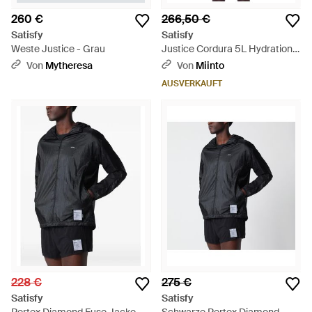
260 €
266,50 €
Satisfy
Satisfy
Weste Justice - Grau
Justice Cordura 5L Hydration
Vest - Blau
Von
Mytheresa
Von
Miinto
AUSVERKAUFT
228 €
275 €
Satisfy
Satisfy