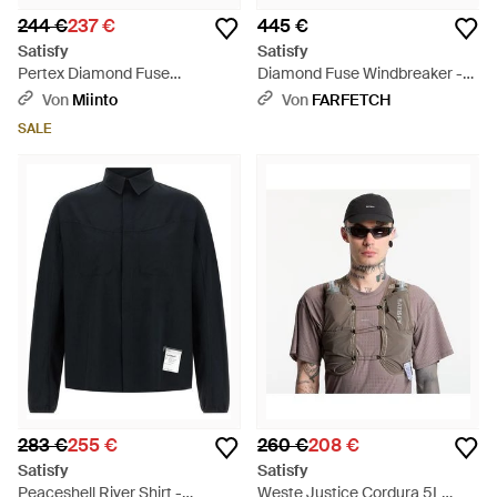
244 €
237 €
445 €
Satisfy
Satisfy
Pertex Diamond Fuse
Diamond Fuse Windbreaker -
Windbreaker - Grün
Schwarz
Von
Miinto
Von
FARFETCH
SALE
283 €
255 €
260 €
208 €
Satisfy
Satisfy
Peaceshell River Shirt -
Weste Justice Cordura 5L