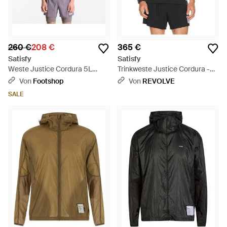
260 €
208 €
365 €
Satisfy
Satisfy
Weste Justice Cordura 5L
Trinkweste Justice Cordura -
Hydration Vest - Weiß
Schwarz
Von
Footshop
Von
REVOLVE
SALE