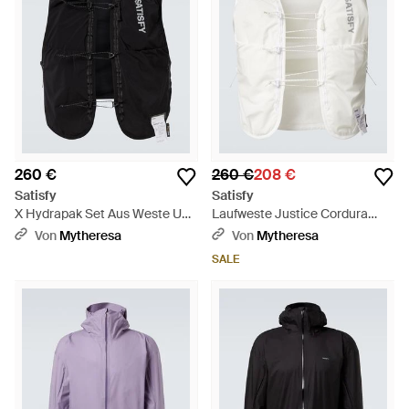
260 €
260 €
208 €
Satisfy
Satisfy
X Hydrapak Set Aus Weste Und
Laufweste Justice Cordura
Zwei Trinkflaschen - Schwarz
Hydration 5L - Weiß
Von
Mytheresa
Von
Mytheresa
SALE