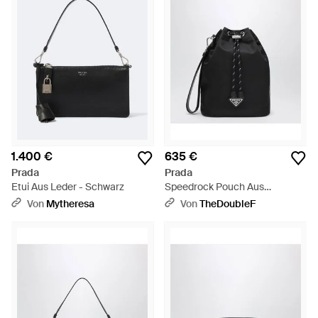
1.400 €
635 €
Prada
Prada
Etui Aus Leder - Schwarz
Speedrock Pouch Aus
Schwarzem Re-Nylon Und
Von
Mytheresa
Von
TheDoubleF
Leder - Schwarz