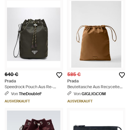
640 €
585 €
Prada
Prada
Speedrock Pouch Aus Re-
Beuteltasche Aus Recyceltem
Nylon Und Grünem
Nylon - Braun
Von
TheDoubleF
Von
GIGLIO.COM
Camouflage-Leder - Grün
AUSVERKAUFT
AUSVERKAUFT