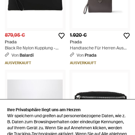
879,95 €
1.920 €
Prada
Prada
Black Re Nylon Kupplung -
Handtasche Für Herren Aus
Schwarz
Saffiano-Leder, Herren - Weiß
Von
Balardi
Von
Prada
AUSVERKAUFT
AUSVERKAUFT
Ihre Privatsphäre liegt uns am Herzen
Ihre Privatsphäre liegt uns am Herzen
Wir speichern und greifen auf personenbezogene Daten, wie z.
Wir speichern und greifen auf personenbezogene Daten, wie z.
B. Daten zum Browsingverhalten oder eindeutige Kennungen,
B. Daten zum Browsingverhalten oder eindeutige Kennungen,
auf Ihrem Gerät zu. Wenn Sie auf Annehmen klicken, werden
auf Ihrem Gerät zu. Wenn Sie auf Annehmen klicken, werden
die Tracking-Technologien aktiviert. Wenn Sie auf Alle ablehnen
die Tracking-Technologien aktiviert. Wenn Sie auf Alle ablehnen