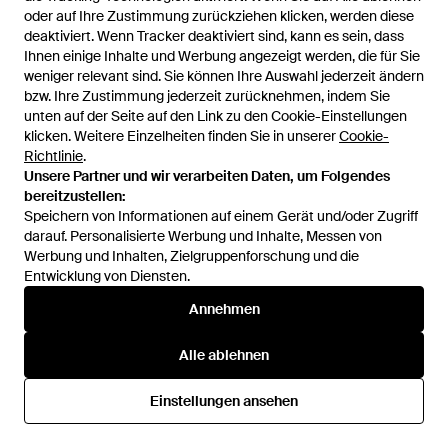
oder auf Ihre Zustimmung zurückziehen klicken, werden diese
oder auf Ihre Zustimmung zurückziehen klicken, werden diese
deaktiviert. Wenn Tracker deaktiviert sind, kann es sein, dass
deaktiviert. Wenn Tracker deaktiviert sind, kann es sein, dass
650 €
569,95 €
Ihnen einige Inhalte und Werbung angezeigt werden, die für Sie
Ihnen einige Inhalte und Werbung angezeigt werden, die für Sie
Prada
Prada
weniger relevant sind. Sie können Ihre Auswahl jederzeit ändern
weniger relevant sind. Sie können Ihre Auswahl jederzeit ändern
Beutel Aus Schwarzem Re-
Black Nylon Handgelenktasche
bzw. Ihre Zustimmung jederzeit zurücknehmen, indem Sie
bzw. Ihre Zustimmung jederzeit zurücknehmen, indem Sie
Nylon Und Saffiano-Leder -
- Schwarz
Von
TheDoubleF
Von
Balardi
unten auf der Seite auf den Link zu den Cookie-Einstellungen
unten auf der Seite auf den Link zu den Cookie-Einstellungen
Schwarz
klicken. Weitere Einzelheiten finden Sie in unserer
klicken. Weitere Einzelheiten finden Sie in unserer
Cookie-
Cookie-
AUSVERKAUFT
AUSVERKAUFT
Richtlinie
Richtlinie
.
.
Unsere Partner und wir verarbeiten Daten, um Folgendes
Unsere Partner und wir verarbeiten Daten, um Folgendes
bereitzustellen:
bereitzustellen:
Speichern von Informationen auf einem Gerät und/oder Zugriff
Speichern von Informationen auf einem Gerät und/oder Zugriff
darauf. Personalisierte Werbung und Inhalte, Messen von
darauf. Personalisierte Werbung und Inhalte, Messen von
Werbung und Inhalten, Zielgruppenforschung und die
Werbung und Inhalten, Zielgruppenforschung und die
Entwicklung von Diensten.
Entwicklung von Diensten.
Annehmen
Annehmen
Alle ablehnen
Alle ablehnen
Einstellungen ansehen
Einstellungen ansehen
420 €
Prada