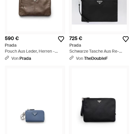
590 €
725 €
Prada
Prada
Pouch Aus Leder, Herren -
Schwarze Tasche Aus Re-
Braun
Nylon Und Saffiano - Schwarz
Von
Prada
Von
TheDoubleF