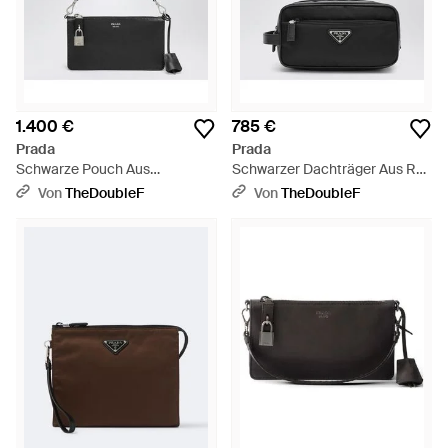
1.400 €
785 €
Prada
Prada
Schwarze Pouch Aus
Schwarzer Dachträger Aus Re-
Gealtertem Leder - Schwarz
Nylon Und Leder - Schwarz
Von
TheDoubleF
Von
TheDoubleF