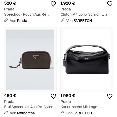
520 €
1.920 €
Prada
Prada
Speedrock Pouch Aus Re-
Clutch Mit Logo-Schild - Lila
Nylon Und Leder, Herren -
Von
Prada
Von
FARFETCH
Braun
460 €
1.980 €
Prada
Prada
Etui Speedrock Aus Re-Nylon -
Kuriertasche Mit Logo -
Braun
Schwarz
Von
Mytheresa
Von
FARFETCH