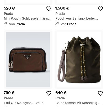
520 €
1.500 €
Prada
Prada
Mini Pouch-Schlüsselanhänger
Pouch Aus Saffiano-Leder,
Aus Saffiano Leder, Herren -
Herren - Schwarz
Von
Prada
Von
Prada
Blau
790 €
640 €
Prada
Prada
Etui Aus Re-Nylon - Braun
Beuteltasche Mit Kordelzug -