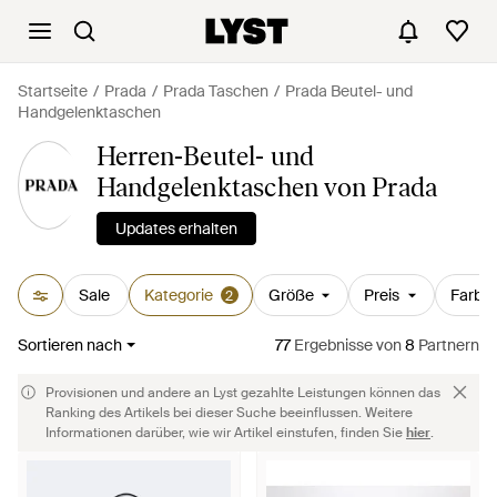
Startseite
Prada
Prada Taschen
Prada Beutel- und
Handgelenktaschen
Herren-Beutel- und
Handgelenktaschen von Prada
Updates erhalten
Sale
Kategorie
Größe
Preis
Farbe
2
Sortieren nach
77
Ergebnisse
von
8
Partnern
Provisionen und andere an Lyst gezahlte Leistungen können das
Ranking des Artikels bei dieser Suche beeinflussen. Weitere
Informationen darüber, wie wir Artikel einstufen, finden Sie
hier
.