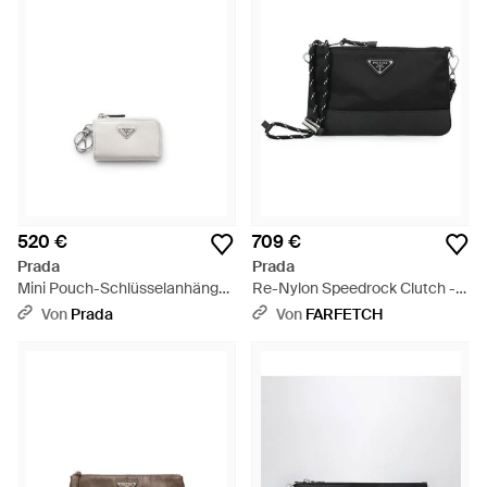
520 €
709 €
Prada
Prada
Mini Pouch-Schlüsselanhänger
Re-Nylon Speedrock Clutch -
Aus Saffiano Leder, Herren -
Schwarz
Von
Prada
Von
FARFETCH
Weiß