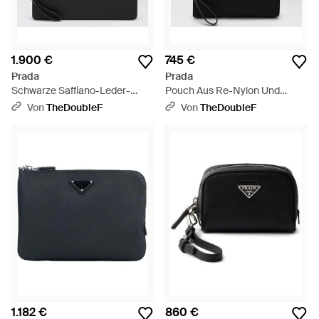
1.900 €
745 €
Prada
Prada
Schwarze Saffiano-Leder-
Pouch Aus Re-Nylon Und
Tasche - Schwarz
Saffiano - Schwarz
Von
TheDoubleF
Von
TheDoubleF
1.182 €
860 €