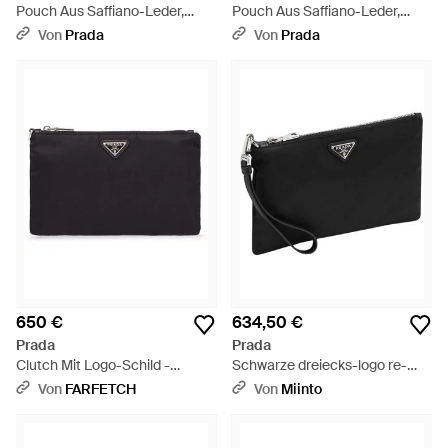
Pouch Aus Saffiano-Leder,
Pouch Aus Saffiano-Leder,
Herren - Schwarz
Herren - Schwarz
Von
Prada
Von
Prada
650 €
634,50 €
Prada
Prada
Clutch Mit Logo-Schild -
Schwarze dreiecks-logo re-
Schwarz
nylon pouch tasche - Schwarz
Von
FARFETCH
Von
Miinto