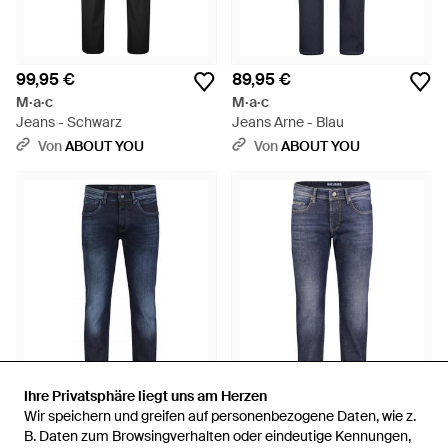
99,95 €
89,95 €
M·a·c
M·a·c
Jeans - Schwarz
Jeans Arne - Blau
Von
ABOUT YOU
Von
ABOUT YOU
Ihre Privatsphäre liegt uns am Herzen
Ihre Privatsphäre liegt uns am Herzen
Wir speichern und greifen auf personenbezogene Daten, wie z.
Wir speichern und greifen auf personenbezogene Daten, wie z.
99,95 €
99,95 €
B. Daten zum Browsingverhalten oder eindeutige Kennungen,
B. Daten zum Browsingverhalten oder eindeutige Kennungen,