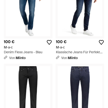
100 €
100 €
M·a·c
M·a·c
Denim Flexx Jeans - Blau
Klassische Jeans Für Perfekten
Sitz - Blau
Von
Miinto
Von
Miinto