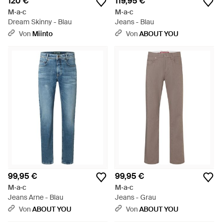
120 €
119,95 €
M·a·c
M·a·c
Dream Skinny - Blau
Jeans - Blau
Von
Miinto
Von
ABOUT YOU
99,95 €
99,95 €
M·a·c
M·a·c
Jeans Arne - Blau
Jeans - Grau
Von
ABOUT YOU
Von
ABOUT YOU