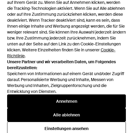
M·a·c
auf Ihrem Gerät zu. Wenn Sie auf Annehmen klicken, werden
auf Ihrem Gerät zu. Wenn Sie auf Annehmen klicken, werden
M·a·c
Jeans - Blau
die Tracking-Technologien aktiviert. Wenn Sie auf Alle ablehnen
die Tracking-Technologien aktiviert. Wenn Sie auf Alle ablehnen
Jeans - Blau
oder auf Ihre Zustimmung zurückziehen klicken, werden diese
oder auf Ihre Zustimmung zurückziehen klicken, werden diese
Von
ABOUT YOU
Von
ABOUT YOU
deaktiviert. Wenn Tracker deaktiviert sind, kann es sein, dass
deaktiviert. Wenn Tracker deaktiviert sind, kann es sein, dass
Ihnen einige Inhalte und Werbung angezeigt werden, die für Sie
Ihnen einige Inhalte und Werbung angezeigt werden, die für Sie
weniger relevant sind. Sie können Ihre Auswahl jederzeit ändern
weniger relevant sind. Sie können Ihre Auswahl jederzeit ändern
bzw. Ihre Zustimmung jederzeit zurücknehmen, indem Sie
bzw. Ihre Zustimmung jederzeit zurücknehmen, indem Sie
unten auf der Seite auf den Link zu den Cookie-Einstellungen
unten auf der Seite auf den Link zu den Cookie-Einstellungen
klicken. Weitere Einzelheiten finden Sie in unserer
klicken. Weitere Einzelheiten finden Sie in unserer
Cookie-
Cookie-
Richtlinie
Richtlinie
.
.
Unsere Partner und wir verarbeiten Daten, um Folgendes
Unsere Partner und wir verarbeiten Daten, um Folgendes
bereitzustellen:
bereitzustellen:
Speichern von Informationen auf einem Gerät und/oder Zugriff
Speichern von Informationen auf einem Gerät und/oder Zugriff
darauf. Personalisierte Werbung und Inhalte, Messen von
darauf. Personalisierte Werbung und Inhalte, Messen von
Werbung und Inhalten, Zielgruppenforschung und die
Werbung und Inhalten, Zielgruppenforschung und die
Entwicklung von Diensten.
Entwicklung von Diensten.
119,95 €
99,95 €
Annehmen
Annehmen
M·a·c
M·a·c
Jeans - Blau
Jeans Arne - Schwarz
Alle ablehnen
Alle ablehnen
Von
ABOUT YOU
Von
ABOUT YOU
Einstellungen ansehen
Einstellungen ansehen