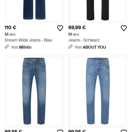
110 €
69,99 €
M·a·c
M·a·c
Dream Wide Jeans - Blau
Jeans - Schwarz
Von
Miinto
Von
ABOUT YOU
99,95 €
99,95 €