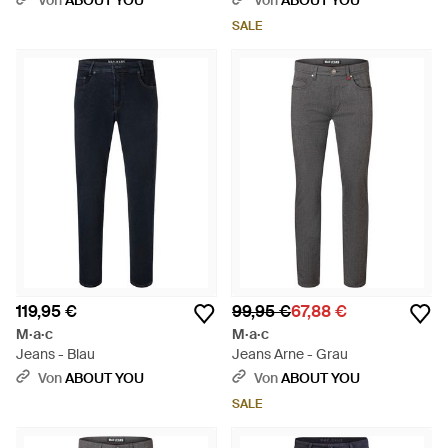
Von
ABOUT YOU
Von
ABOUT YOU
SALE
119,95 €
99,95 €
67,88 €
M·a·c
M·a·c
Jeans - Blau
Jeans Arne - Grau
Von
ABOUT YOU
Von
ABOUT YOU
SALE