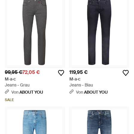
99,95 €
72,05 €
119,95 €
M·a·c
M·a·c
Jeans - Grau
Jeans - Blau
Von
ABOUT YOU
Von
ABOUT YOU
SALE