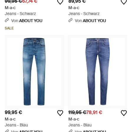
99,95 €
67,74 €
89,95 €
M·a·c
M·a·c
Jeans - Schwarz
Jeans - Schwarz
Von
ABOUT YOU
Von
ABOUT YOU
SALE
99,95 €
119,95 €
78,91 €
M·a·c
M·a·c
Jeans - Blau
Jeans - Blau