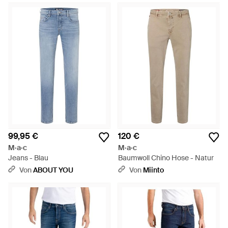
99,95 €
120 €
M·a·c
M·a·c
Jeans - Blau
Baumwoll Chino Hose - Natur
Von
ABOUT YOU
Von
Miinto