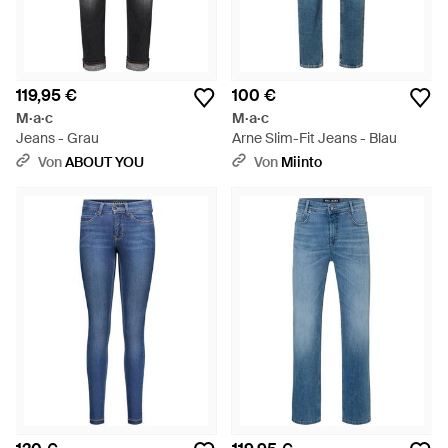
119,95 €
100 €
M·a·c
M·a·c
Jeans - Grau
Arne Slim-Fit Jeans - Blau
Von
ABOUT YOU
Von
Miinto