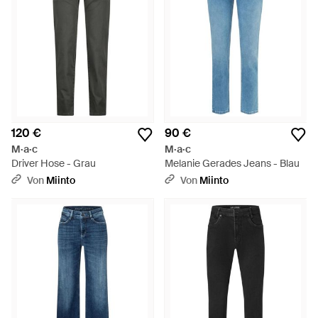
120 €
90 €
M·a·c
M·a·c
Driver Hose - Grau
Melanie Gerades Jeans - Blau
Von
Miinto
Von
Miinto