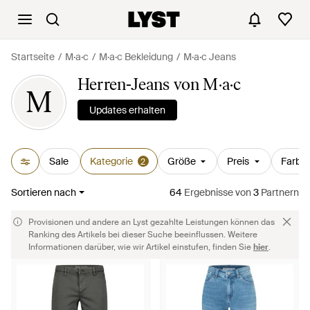
Startseite
M·a·c
M·a·c Bekleidung
M·a·c Jeans
Herren-Jeans von M·a·c
M
Updates erhalten
Sale
Kategorie
Größe
Preis
Farbe
2
Sortieren nach
64
Ergebnisse
von
3
Partnern
Provisionen und andere an Lyst gezahlte Leistungen können das
Ranking des Artikels bei dieser Suche beeinflussen. Weitere
Informationen darüber, wie wir Artikel einstufen, finden Sie
hier
.