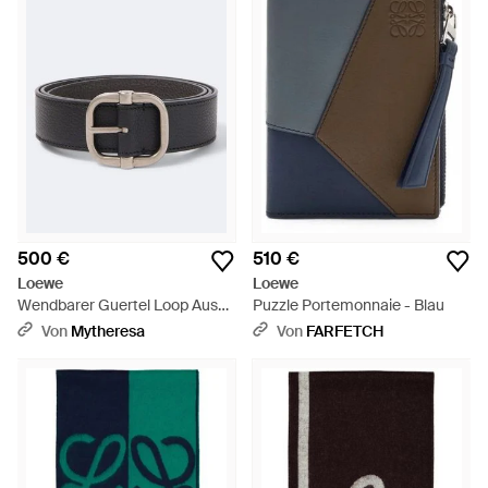
500 €
510 €
Loewe
Loewe
Wendbarer Guertel Loop Aus
Puzzle Portemonnaie - Blau
Leder - Schwarz
Von
Mytheresa
Von
FARFETCH