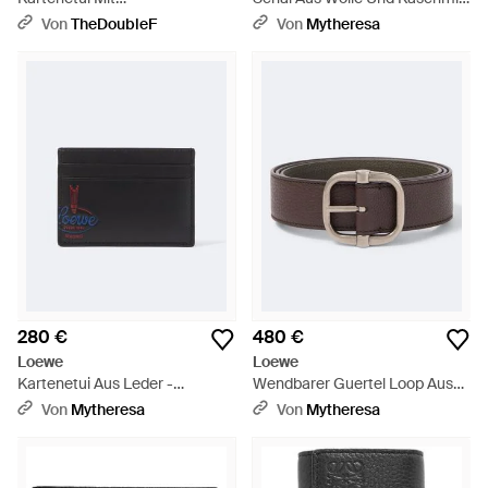
Marineblauem/Hellblauem
- Braun
Von
TheDoubleF
Von
Mytheresa
Streifen Aus Leder
280 €
480 €
Loewe
Loewe
Kartenetui Aus Leder -
Wendbarer Guertel Loop Aus
Schwarz
Leder - Braun
Von
Mytheresa
Von
Mytheresa