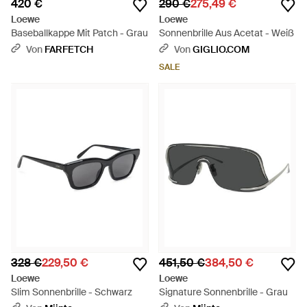
420 €
290 €
275,49 €
Loewe
Loewe
Baseballkappe Mit Patch - Grau
Sonnenbrille Aus Acetat - Weiß
Von
FARFETCH
Von
GIGLIO.COM
SALE
328 €
229,50 €
451,50 €
384,50 €
Loewe
Loewe
Slim Sonnenbrille - Schwarz
Signature Sonnenbrille - Grau