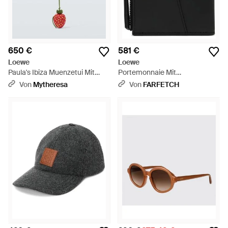
650 €
581 €
Loewe
Loewe
Paula's Ibiza Muenzetui Mit
Portemonnaie Mit
Riemen Strawberry - Weiß
Reißverschluss - Schwarz
Von
Mytheresa
Von
FARFETCH