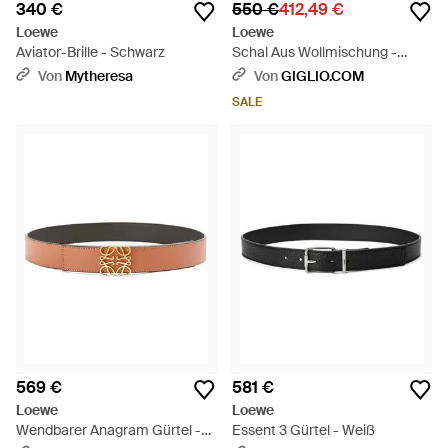
340 €
550 €
412,49 €
Loewe
Loewe
Aviator-Brille - Schwarz
Schal Aus Wollmischung -
Schwarz
Von
Mytheresa
Von
GIGLIO.COM
SALE
569 €
581 €
Loewe
Loewe
Wendbarer Anagram Gürtel -
Essent 3 Gürtel - Weiß