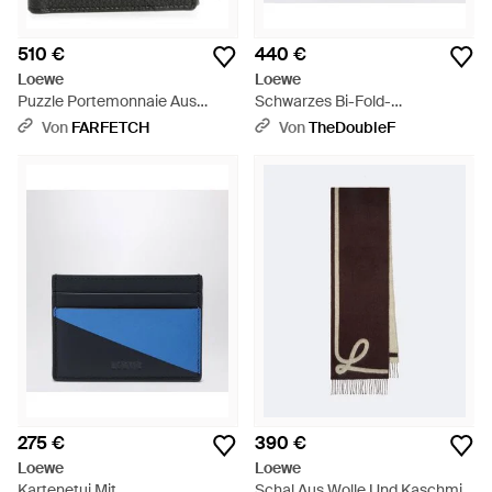
510 €
440 €
Loewe
Loewe
Puzzle Portemonnaie Aus
Schwarzes Bi-Fold-
Strukturiertem Leder -
Portemonnaie Aus Leder Mit
Von
FARFETCH
Von
TheDoubleF
Schwarz
Logo - Schwarz
275 €
390 €
Loewe
Loewe
Kartenetui Mit
Schal Aus Wolle Und Kaschmir