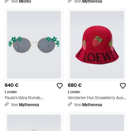
Sonnenbrille - Weiß
Von
Miinto
Von
Mytheresa
640 €
680 €
Loewe
Loewe
Paula's Ibiza Runde
Verzierter Hut Strawberry Aus
Sonnenbrille Signature - Blau
Haekelstrick - Rot
Von
Mytheresa
Von
Mytheresa