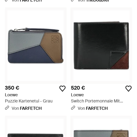
Von
FARFETCH
Von
TheDoubleF
Leder - Schwarz
350 €
520 €
Loewe
Loewe
Puzzle Kartenetui - Grau
Switch Portemonnaie Mit
Einsatz - Schwarz
Von
FARFETCH
Von
FARFETCH