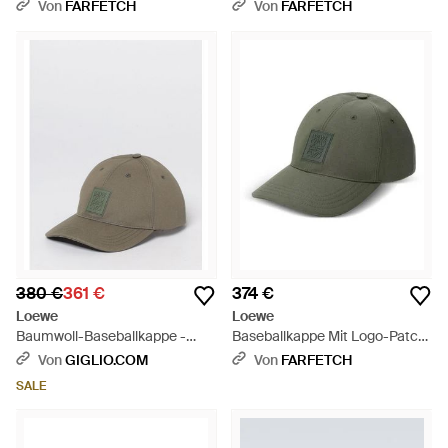
Weiß
Von
FARFETCH
Von
FARFETCH
380 €
361 €
374 €
Loewe
Loewe
Baumwoll-Baseballkappe -
Baseballkappe Mit Logo-Patch
Grün
- Grün
Von
GIGLIO.COM
Von
FARFETCH
SALE