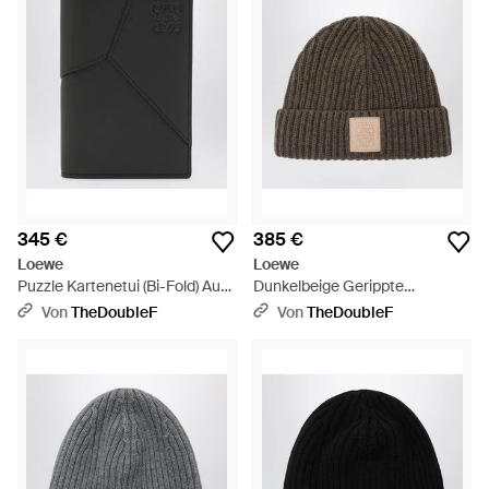
345 €
385 €
Loewe
Loewe
Puzzle Kartenetui (Bi-Fold) Aus
Dunkelbeige Gerippte
Dunkelgrauem Leder -
Kaschmirmütze - Braun
Von
TheDoubleF
Von
TheDoubleF
Schwarz