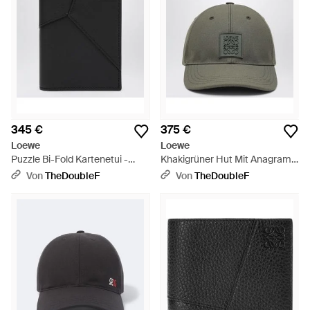
345 €
375 €
Loewe
Loewe
Puzzle Bi-Fold Kartenetui -
Khakigrüner Hut Mit Anagram-
Schwarz
Logo
Von
TheDoubleF
Von
TheDoubleF