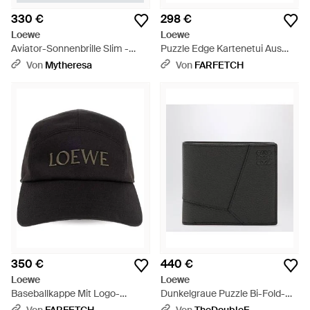
330 €
298 €
Loewe
Loewe
Aviator-Sonnenbrille Slim -
Puzzle Edge Kartenetui Aus
Braun
Strukturiertem Leder - Grau
Von
Mytheresa
Von
FARFETCH
350 €
440 €
Loewe
Loewe
Baseballkappe Mit Logo-
Dunkelgraue Puzzle Bi-Fold-
Stickerei - Schwarz
Geldbörse Aus Genarbtem