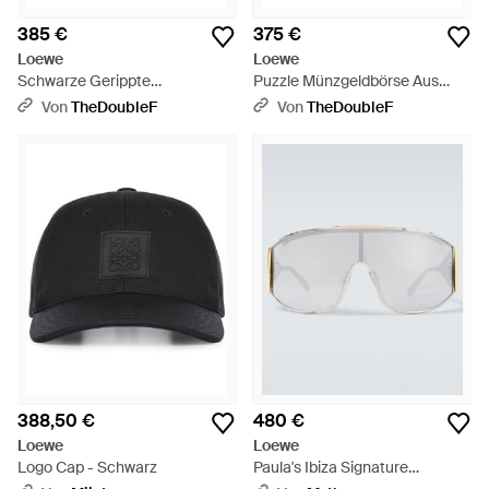
385 €
375 €
Loewe
Loewe
Schwarze Gerippte
Puzzle Münzgeldbörse Aus
Kaschmirmütze - Schwarz
Schwarzem Leder Mit
Von
TheDoubleF
Von
TheDoubleF
Kartenfach - Schwarz
388,50 €
480 €
Loewe
Loewe
Logo Cap - Schwarz
Paula's Ibiza Signature