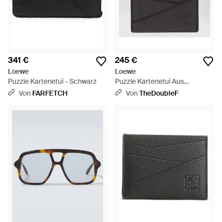
341 €
245 €
Loewe
Loewe
Puzzle Kartenetui - Schwarz
Puzzle Kartenetui Aus
Dunkelgrünem Leder -
Von
FARFETCH
Von
TheDoubleF
Schwarz