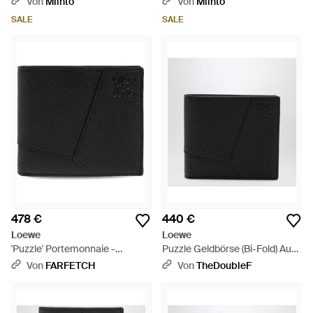
Von
Miinto
Von
Miinto
SALE
SALE
478 €
440 €
Loewe
Loewe
'Puzzle' Portemonnaie -
Puzzle Geldbörse (Bi-Fold) Aus
Schwarz
Schwarzem Genarbtem Leder
Von
FARFETCH
Von
TheDoubleF
- Schwarz