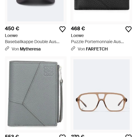
450 €
468 €
Loewe
Loewe
Baseballkappe Double Aus
Puzzle Portemonnaie Aus
Baumwolle - Schwarz
Geschmeidigem, Gekörntem
Von
Mytheresa
Von
FARFETCH
Kalbsleder - Schwarz
553 €
270 €