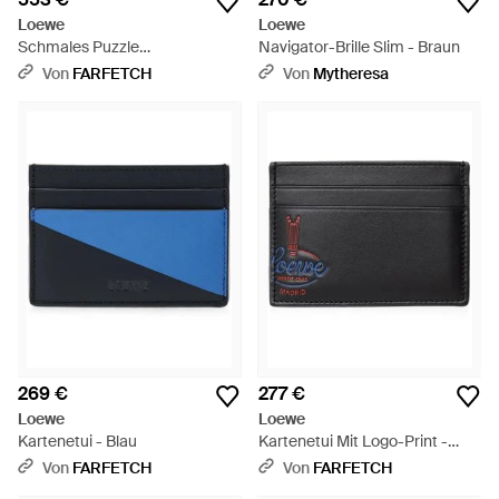
Loewe
Loewe
Schmales Puzzle
Navigator-Brille Slim - Braun
Portemonnaie Aus
Von
FARFETCH
Von
Mytheresa
Geschmeidigem, Gekörntem
Kalbsleder - Grau
269 €
277 €
Loewe
Loewe
Kartenetui - Blau
Kartenetui Mit Logo-Print -
Schwarz
Von
FARFETCH
Von
FARFETCH