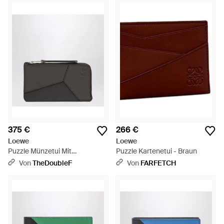
375 €
266 €
Loewe
Loewe
Puzzle Münzetui Mit
Puzzle Kartenetui - Braun
Kartenfach Aus Dunkelgrauem
Von
TheDoubleF
Von
FARFETCH
Leder - Schwarz