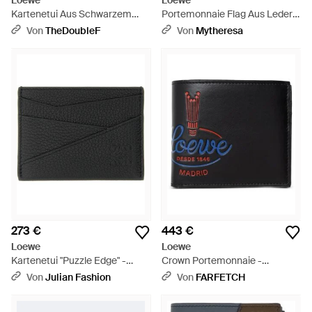
Loewe
Loewe
Kartenetui Aus Schwarzem
Portemonnaie Flag Aus Leder -
Glänzendem Kalbsleder -
Blau
Von
TheDoubleF
Von
Mytheresa
Schwarz
273 €
443 €
Loewe
Loewe
Kartenetui "Puzzle Edge" -
Crown Portemonnaie -
Schwarz
Schwarz
Von
Julian Fashion
Von
FARFETCH