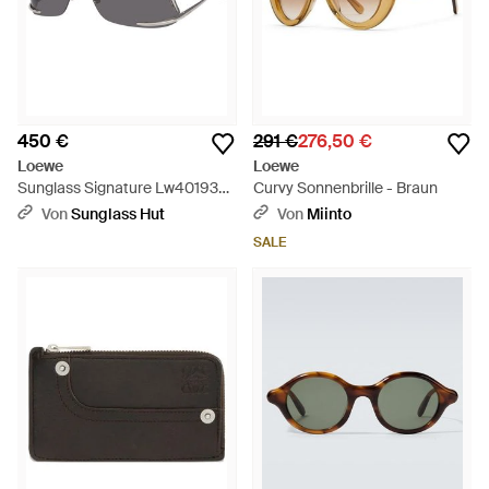
450 €
291 €
276,50 €
Loewe
Loewe
Sunglass Signature Lw40193U
Curvy Sonnenbrille - Braun
- Schwarz
Von
Sunglass Hut
Von
Miinto
SALE