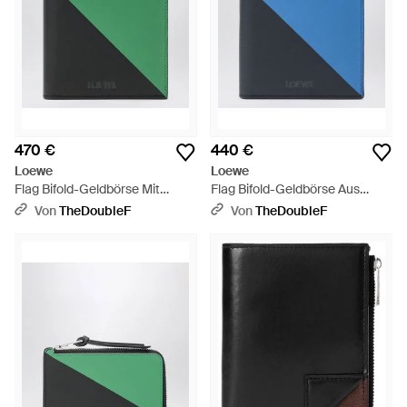
470 €
440 €
Loewe
Loewe
Flag Bifold-Geldbörse Mit
Flag Bifold-Geldbörse Aus
Münzfach Aus Leder - Grün
Leder - Blau
Von
TheDoubleF
Von
TheDoubleF