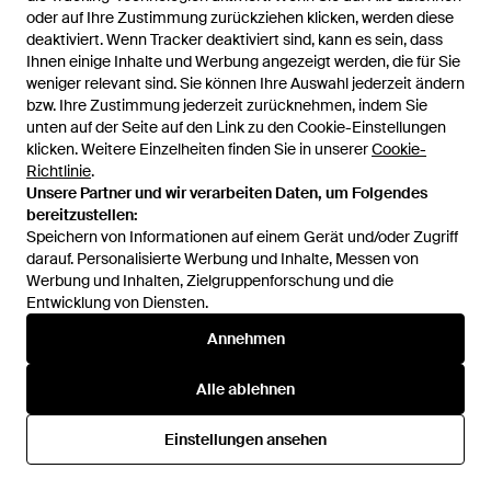
Baseballkappe Mit Logo-
Schal Anagram Aus Wolle Und
oder auf Ihre Zustimmung zurückziehen klicken, werden diese
oder auf Ihre Zustimmung zurückziehen klicken, werden diese
Stickerei - Natur
Kaschmir - Braun
Von
FARFETCH
Von
Mytheresa
deaktiviert. Wenn Tracker deaktiviert sind, kann es sein, dass
deaktiviert. Wenn Tracker deaktiviert sind, kann es sein, dass
Ihnen einige Inhalte und Werbung angezeigt werden, die für Sie
Ihnen einige Inhalte und Werbung angezeigt werden, die für Sie
weniger relevant sind. Sie können Ihre Auswahl jederzeit ändern
weniger relevant sind. Sie können Ihre Auswahl jederzeit ändern
bzw. Ihre Zustimmung jederzeit zurücknehmen, indem Sie
bzw. Ihre Zustimmung jederzeit zurücknehmen, indem Sie
unten auf der Seite auf den Link zu den Cookie-Einstellungen
unten auf der Seite auf den Link zu den Cookie-Einstellungen
klicken. Weitere Einzelheiten finden Sie in unserer
klicken. Weitere Einzelheiten finden Sie in unserer
Cookie-
Cookie-
Richtlinie
Richtlinie
.
.
Unsere Partner und wir verarbeiten Daten, um Folgendes
Unsere Partner und wir verarbeiten Daten, um Folgendes
bereitzustellen:
bereitzustellen:
Speichern von Informationen auf einem Gerät und/oder Zugriff
Speichern von Informationen auf einem Gerät und/oder Zugriff
darauf. Personalisierte Werbung und Inhalte, Messen von
darauf. Personalisierte Werbung und Inhalte, Messen von
Werbung und Inhalten, Zielgruppenforschung und die
Werbung und Inhalten, Zielgruppenforschung und die
Entwicklung von Diensten.
Entwicklung von Diensten.
Annehmen
Annehmen
480 €
380 €
Loewe
Loewe
Alle ablehnen
Alle ablehnen
Guertel Aus Leder - Schwarz
Bestickte Baseballcap Aus
Baumwolle - Grün
Von
Mytheresa
Von
Mytheresa
Einstellungen ansehen
Einstellungen ansehen