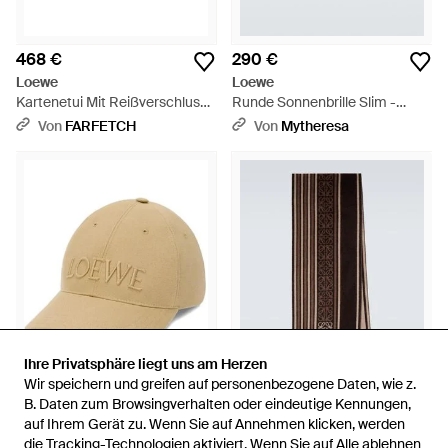
468 €
290 €
Loewe
Loewe
Kartenetui Mit Reißverschluss -
Runde Sonnenbrille Slim -
Schwarz
Braun
Von
FARFETCH
Von
Mytheresa
Ihre Privatsphäre liegt uns am Herzen
Ihre Privatsphäre liegt uns am Herzen
Wir speichern und greifen auf personenbezogene Daten, wie z.
Wir speichern und greifen auf personenbezogene Daten, wie z.
B. Daten zum Browsingverhalten oder eindeutige Kennungen,
B. Daten zum Browsingverhalten oder eindeutige Kennungen,
400 €
450 €
auf Ihrem Gerät zu. Wenn Sie auf Annehmen klicken, werden
auf Ihrem Gerät zu. Wenn Sie auf Annehmen klicken, werden
Loewe
Loewe
die Tracking-Technologien aktiviert. Wenn Sie auf Alle ablehnen
die Tracking-Technologien aktiviert. Wenn Sie auf Alle ablehnen