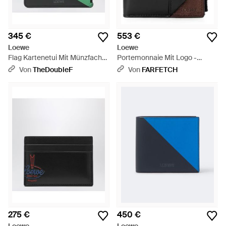
345 €
553 €
Loewe
Loewe
Flag Kartenetui Mit Münzfach
Portemonnaie Mit Logo -
Aus Leder - Grün
Schwarz
Von
TheDoubleF
Von
FARFETCH
275 €
450 €