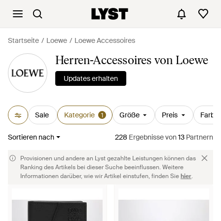
Startseite
Loewe
Loewe Accessoires
Herren-Accessoires von Loewe
Updates erhalten
Sale
Kategorie
Größe
Preis
Farbe
1
Sortieren nach
228
Ergebnisse
von
13
Partnern
Provisionen und andere an Lyst gezahlte Leistungen können das
Ranking des Artikels bei dieser Suche beeinflussen. Weitere
Informationen darüber, wie wir Artikel einstufen, finden Sie
hier
.