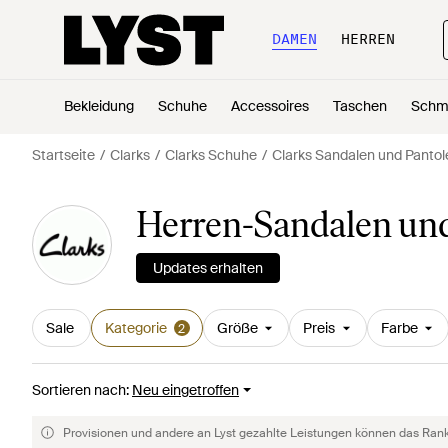
DAMEN
HERREN
Bekleidung
Schuhe
Accessoires
Taschen
Schm
Startseite
Clarks
Clarks Schuhe
Clarks Sandalen und Pantol
Herren-Sandalen und
Updates erhalten
Sale
Kategorie
Größe
Preis
Farbe
2
Sortieren nach
:
Neu eingetroffen
Provisionen und andere an Lyst gezahlte Leistungen können das Rankin