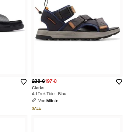
238 €
197 €
Clarks
Atl Trek Tide - Blau
Von
Miinto
SALE