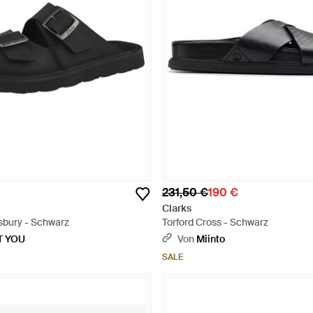
231,50 €
190 €
Clarks
lsbury - Schwarz
Torford Cross - Schwarz
T YOU
Von
Miinto
SALE