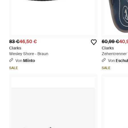
83 €
46,50 €
60,99 €
40,
Clarks
Clarks
Wesley Shore - Braun
Zehentrenner 
Von
Miinto
Von
Eschu
SALE
SALE