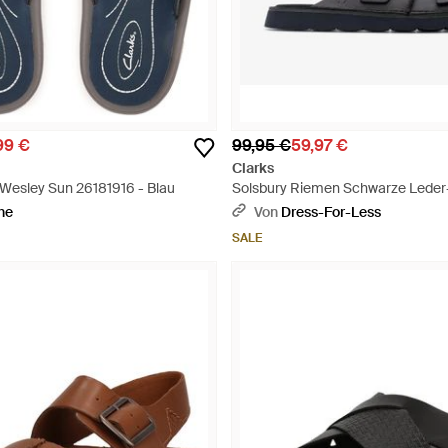
99 €
99,95 €
59,97 €
Clarks
Wesley Sun 26181916 - Blau
Solsbury Riemen Schwarze Leder
Schwarz
he
Von
Dress-For-Less
SALE