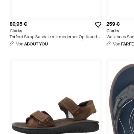
89,95 €
259 €
Clarks
Clarks
Torford Strap Sandale mit moderner Optik und
Wallabees San
individueller Passform - Schwarz
Braun
Von
ABOUT YOU
Von
FARF