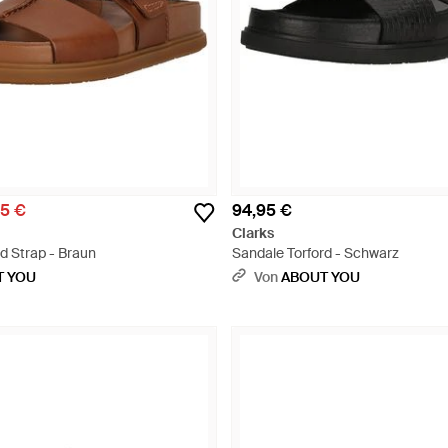
95 €
94,95 €
Clarks
d Strap - Braun
Sandale Torford - Schwarz
T YOU
Von
ABOUT YOU