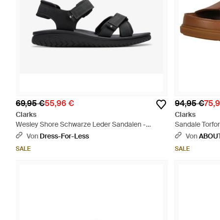
69,95 €
55,96 €
94,95 €
75,
Clarks
Clarks
Wesley Shore Schwarze Leder Sandalen -
Sandale Torfor
Schwarz
Von
Dress-For-Less
Von
ABOU
SALE
SALE