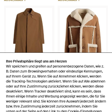
AUSVERKAUFT
AUSVERKAUFT
Ihre Privatsphäre liegt uns am Herzen
Ihre Privatsphäre liegt uns am Herzen
Wir speichern und greifen auf personenbezogene Daten, wie z.
Wir speichern und greifen auf personenbezogene Daten, wie z.
2.150 €
4.509 €
B. Daten zum Browsingverhalten oder eindeutige Kennungen,
B. Daten zum Browsingverhalten oder eindeutige Kennungen,
auf Ihrem Gerät zu. Wenn Sie auf Annehmen klicken, werden
auf Ihrem Gerät zu. Wenn Sie auf Annehmen klicken, werden
Bally
Bally
die Tracking-Technologien aktiviert. Wenn Sie auf Alle ablehnen
die Tracking-Technologien aktiviert. Wenn Sie auf Alle ablehnen
Trenchcoat Mit
Shearling-Mantel - Braun
oder auf Ihre Zustimmung zurückziehen klicken, werden diese
oder auf Ihre Zustimmung zurückziehen klicken, werden diese
Knopfverschluss - Braun
Von
FARFETCH
Von
FARFETCH
deaktiviert. Wenn Tracker deaktiviert sind, kann es sein, dass
deaktiviert. Wenn Tracker deaktiviert sind, kann es sein, dass
AUSVERKAUFT
AUSVERKAUFT
Ihnen einige Inhalte und Werbung angezeigt werden, die für Sie
Ihnen einige Inhalte und Werbung angezeigt werden, die für Sie
weniger relevant sind. Sie können Ihre Auswahl jederzeit ändern
weniger relevant sind. Sie können Ihre Auswahl jederzeit ändern
bzw. Ihre Zustimmung jederzeit zurücknehmen, indem Sie
bzw. Ihre Zustimmung jederzeit zurücknehmen, indem Sie
unten auf der Seite auf den Link zu den Cookie-Einstellungen
unten auf der Seite auf den Link zu den Cookie-Einstellungen