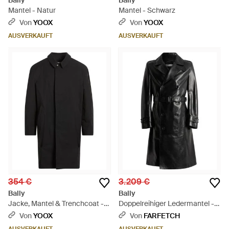
Bally
Bally
Mantel - Natur
Mantel - Schwarz
Von
YOOX
Von
YOOX
AUSVERKAUFT
AUSVERKAUFT
354 €
3.209 €
Bally
Bally
Jacke, Mantel & Trenchcoat -
Doppelreihiger Ledermantel -
Schwarz
Schwarz
Von
YOOX
Von
FARFETCH