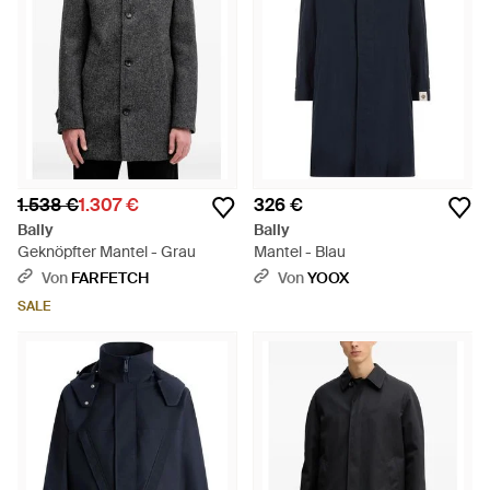
1.538 €
1.307 €
326 €
Bally
Bally
Geknöpfter Mantel - Grau
Mantel - Blau
Von
FARFETCH
Von
YOOX
SALE