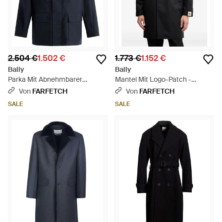
2.504 €
1.502 €
1.773 €
1.152 €
Bally
Bally
Parka Mit Abnehmbarer
Mantel Mit Logo-Patch -
Kapuze - Blau
Schwarz
Von
FARFETCH
Von
FARFETCH
SALE
SALE