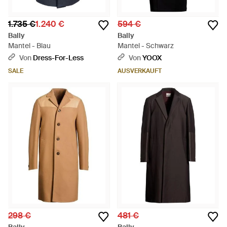
1.735 €
1.240 €
594 €
Bally
Bally
Mantel - Blau
Mantel - Schwarz
Von
Dress-For-Less
Von
YOOX
SALE
AUSVERKAUFT
298 €
481 €