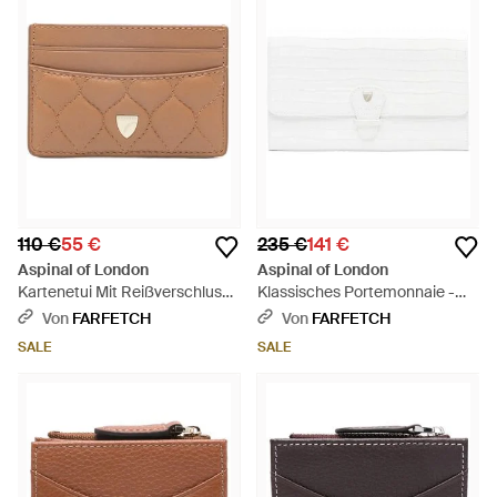
110 €
55 €
235 €
141 €
Aspinal of London
Aspinal of London
Kartenetui Mit Reißverschluss -
Klassisches Portemonnaie -
Braun
Weiß
Von
FARFETCH
Von
FARFETCH
SALE
SALE