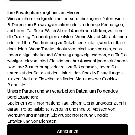
Ihre Privatsphäre liegt uns am Herzen
Ihre Privatsphäre liegt uns am Herzen
Wir speichern und greifen auf personenbezogene Daten, wie z.
Wir speichern und greifen auf personenbezogene Daten, wie z.
63 €
B. Daten zum Browsingverhalten oder eindeutige Kennungen,
B. Daten zum Browsingverhalten oder eindeutige Kennungen,
auf Ihrem Gerät zu. Wenn Sie auf Annehmen klicken, werden
auf Ihrem Gerät zu. Wenn Sie auf Annehmen klicken, werden
Aspinal of London
die Tracking-Technologien aktiviert. Wenn Sie auf Alle ablehnen
die Tracking-Technologien aktiviert. Wenn Sie auf Alle ablehnen
Kartenetui Mit Logo-Schild -
oder auf Ihre Zustimmung zurückziehen klicken, werden diese
oder auf Ihre Zustimmung zurückziehen klicken, werden diese
Schwarz
Von
FARFETCH
deaktiviert. Wenn Tracker deaktiviert sind, kann es sein, dass
deaktiviert. Wenn Tracker deaktiviert sind, kann es sein, dass
AUSVERKAUFT
Ihnen einige Inhalte und Werbung angezeigt werden, die für Sie
Ihnen einige Inhalte und Werbung angezeigt werden, die für Sie
weniger relevant sind. Sie können Ihre Auswahl jederzeit ändern
weniger relevant sind. Sie können Ihre Auswahl jederzeit ändern
bzw. Ihre Zustimmung jederzeit zurücknehmen, indem Sie
bzw. Ihre Zustimmung jederzeit zurücknehmen, indem Sie
unten auf der Seite auf den Link zu den Cookie-Einstellungen
unten auf der Seite auf den Link zu den Cookie-Einstellungen
klicken. Weitere Einzelheiten finden Sie in unserer
klicken. Weitere Einzelheiten finden Sie in unserer
Cookie-
Cookie-
Richtlinie
Richtlinie
.
.
Unsere Partner und wir verarbeiten Daten, um Folgendes
Unsere Partner und wir verarbeiten Daten, um Folgendes
bereitzustellen:
bereitzustellen:
Speichern von Informationen auf einem Gerät und/oder Zugriff
Speichern von Informationen auf einem Gerät und/oder Zugriff
darauf. Personalisierte Werbung und Inhalte, Messen von
darauf. Personalisierte Werbung und Inhalte, Messen von
Werbung und Inhalten, Zielgruppenforschung und die
Werbung und Inhalten, Zielgruppenforschung und die
Entwicklung von Diensten.
Entwicklung von Diensten.
International
Annehmen
Annehmen