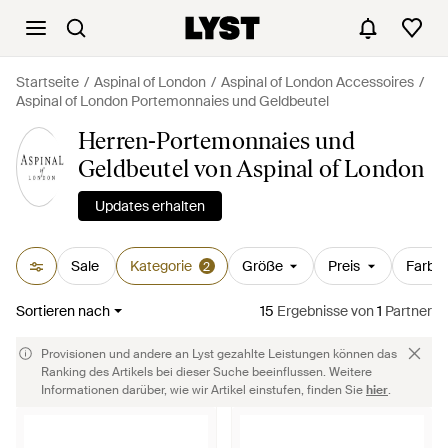
Startseite
Aspinal of London
Aspinal of London Accessoires
Aspinal of London Portemonnaies und Geldbeutel
Herren-Portemonnaies und
Geldbeutel von Aspinal of London
Updates erhalten
Sale
Kategorie
Größe
Preis
Farbe
2
Sortieren nach
15
Ergebnisse
von
1
Partner
Provisionen und andere an Lyst gezahlte Leistungen können das
Ranking des Artikels bei dieser Suche beeinflussen. Weitere
Informationen darüber, wie wir Artikel einstufen, finden Sie
hier
.