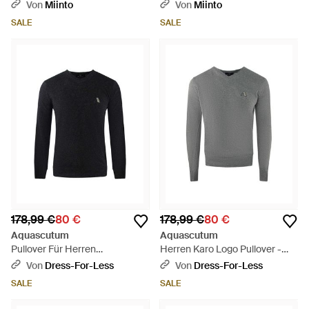
Rundhalspullover - Blau
strickjacke - Blau
Von
Miinto
Von
Miinto
SALE
SALE
178,99 €
80 €
178,99 €
80 €
Aquascutum
Aquascutum
Pullover Für Herren
Herren Karo Logo Pullover -
(Dunkelgrau) - Blau
Grau
Von
Dress-For-Less
Von
Dress-For-Less
SALE
SALE