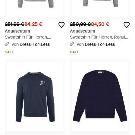
251,99 €
84,25 €
250,99 €
84,50 €
Aquascutum
Aquascutum
Sweatshirt Für Herren,
Sweatshirt Für Herren, Regulär
Rundhalsausschnitt,
- Grau
Von
Dress-For-Less
Von
Dress-For-Less
Langärmlig - Grau
SALE
SALE