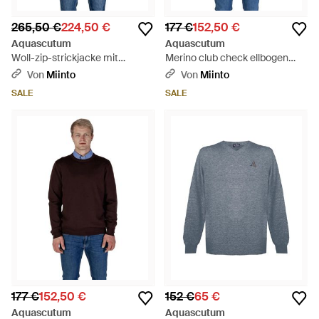
265,50 €
224,50 €
177 €
152,50 €
Aquascutum
Aquascutum
Woll-zip-strickjacke mit
Merino club check ellbogen
knöpfen - Braun
patch pullover - Blau
Von
Miinto
Von
Miinto
SALE
SALE
177 €
152,50 €
152 €
65 €
Aquascutum
Aquascutum