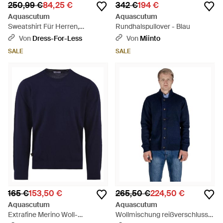
250,99 €
84,25 €
342 €
194 €
Aquascutum
Aquascutum
Sweatshirt Für Herren,
Rundhalspullover - Blau
Rundhalsausschnitt - Blau
Von
Dress-For-Less
Von
Miinto
SALE
SALE
165 €
153,50 €
265,50 €
224,50 €
Aquascutum
Aquascutum
Extrafine Merino Woll-
Wollmischung reißverschluss-