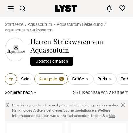
Startseite
Aquascutum
Aquascutum Bekleidung
Aquascutum Strickwaren
Herren-Strickwaren von
Aquascutum
Updates erhalten
Sale
Kategorie
Größe
Preis
Farbe
2
Sortieren nach
25
Ergebnisse
von
2
Partnern
Provisionen und andere an Lyst gezahlte Leistungen können das
Ranking des Artikels bei dieser Suche beeinflussen. Weitere
Informationen darüber, wie wir Artikel einstufen, finden Sie
hier
.