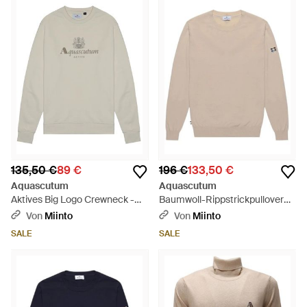
135,50 €
89 €
196 €
133,50 €
Aquascutum
Aquascutum
Aktives Big Logo Crewneck -
Baumwoll-Rippstrickpullover
Weiß
Mit Regulärer Passform - Weiß
Von
Miinto
Von
Miinto
SALE
SALE