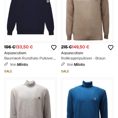
196 €
133,50 €
215 €
149,50 €
Aquascutum
Aquascutum
Baumwoll-Rundhals-Pullover
Rollkragenpullover - Braun
Mit Rippstrickmuster - Blau
Von
Miinto
Von
Miinto
SALE
SALE