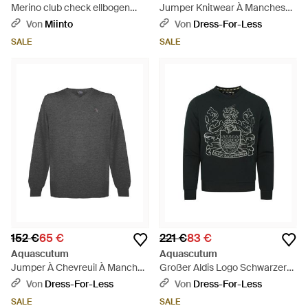
Merino club check ellbogen
Jumper Knitwear À Manches
patches pullover - Rot
Longues En V Avec Logo En
Von
Miinto
Von
Dress-For-Less
Gris - Blau
SALE
SALE
152 €
65 €
221 €
83 €
Aquascutum
Aquascutum
Jumper À Chevreuil À Manches
Großer Aldis Logo Schwarzer
Longues Et À Col En V Avec
Sweatshirt - Grau
Von
Dress-For-Less
Von
Dress-For-Less
Logo En Gris Ultra Foncé -
SALE
SALE