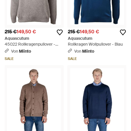
215 €
149,50 €
215 €
149,50 €
Aquascutum
Aquascutum
45022 Rollkragenpullover -
Rollkragen Wollpullover - Blau
Grau
Von
Miinto
Von
Miinto
SALE
SALE