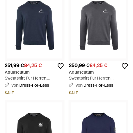
251,99 €
84,25 €
250,99 €
84,25 €
Aquascutum
Aquascutum
Sweatshirt Für Herren,
Sweatshirt Für Herren
Rundhalsausschnitt, Regulär -
(Schwarzgrau)
Von
Dress-For-Less
Von
Dress-For-Less
Blau
SALE
SALE