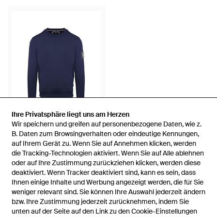
Grau
Ihre Privatsphäre liegt uns am Herzen
Ihre Privatsphäre liegt uns am Herzen
Wir speichern und greifen auf personenbezogene Daten, wie z.
Wir speichern und greifen auf personenbezogene Daten, wie z.
74 €
B. Daten zum Browsingverhalten oder eindeutige Kennungen,
B. Daten zum Browsingverhalten oder eindeutige Kennungen,
auf Ihrem Gerät zu. Wenn Sie auf Annehmen klicken, werden
auf Ihrem Gerät zu. Wenn Sie auf Annehmen klicken, werden
Aquascutum
die Tracking-Technologien aktiviert. Wenn Sie auf Alle ablehnen
die Tracking-Technologien aktiviert. Wenn Sie auf Alle ablehnen
Sweatshirt Für Herren,
oder auf Ihre Zustimmung zurückziehen klicken, werden diese
oder auf Ihre Zustimmung zurückziehen klicken, werden diese
Rundhalsausschnitt, Regulär,
Von
Dress-For-Less
deaktiviert. Wenn Tracker deaktiviert sind, kann es sein, dass
deaktiviert. Wenn Tracker deaktiviert sind, kann es sein, dass
Langärmlig - Blau
AUSVERKAUFT
Ihnen einige Inhalte und Werbung angezeigt werden, die für Sie
Ihnen einige Inhalte und Werbung angezeigt werden, die für Sie
weniger relevant sind. Sie können Ihre Auswahl jederzeit ändern
weniger relevant sind. Sie können Ihre Auswahl jederzeit ändern
bzw. Ihre Zustimmung jederzeit zurücknehmen, indem Sie
bzw. Ihre Zustimmung jederzeit zurücknehmen, indem Sie
unten auf der Seite auf den Link zu den Cookie-Einstellungen
unten auf der Seite auf den Link zu den Cookie-Einstellungen