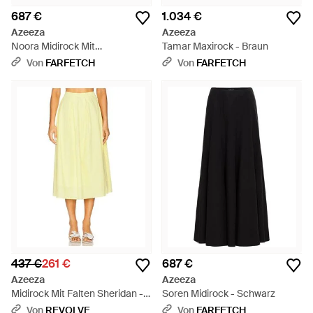
687 €
1.034 €
Azeeza
Azeeza
Noora Midirock Mit
Tamar Maxirock - Braun
Blumenmuster - Weiß
Von
FARFETCH
Von
FARFETCH
437 €
261 €
687 €
Azeeza
Azeeza
Midirock Mit Falten Sheridan -
Soren Midirock - Schwarz
Gelb
Von
REVOLVE
Von
FARFETCH