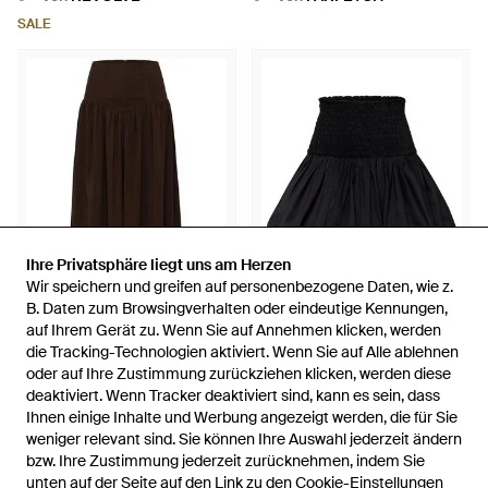
SALE
Ihre Privatsphäre liegt uns am Herzen
Ihre Privatsphäre liegt uns am Herzen
Wir speichern und greifen auf personenbezogene Daten, wie z.
Wir speichern und greifen auf personenbezogene Daten, wie z.
B. Daten zum Browsingverhalten oder eindeutige Kennungen,
B. Daten zum Browsingverhalten oder eindeutige Kennungen,
auf Ihrem Gerät zu. Wenn Sie auf Annehmen klicken, werden
auf Ihrem Gerät zu. Wenn Sie auf Annehmen klicken, werden
739 €
514 €
die Tracking-Technologien aktiviert. Wenn Sie auf Alle ablehnen
die Tracking-Technologien aktiviert. Wenn Sie auf Alle ablehnen
Azeeza
Azeeza
oder auf Ihre Zustimmung zurückziehen klicken, werden diese
oder auf Ihre Zustimmung zurückziehen klicken, werden diese
Noora Midirock - Braun
Roma Minirock - Schwarz
deaktiviert. Wenn Tracker deaktiviert sind, kann es sein, dass
deaktiviert. Wenn Tracker deaktiviert sind, kann es sein, dass
Von
FARFETCH
Von
FARFETCH
Ihnen einige Inhalte und Werbung angezeigt werden, die für Sie
Ihnen einige Inhalte und Werbung angezeigt werden, die für Sie
weniger relevant sind. Sie können Ihre Auswahl jederzeit ändern
weniger relevant sind. Sie können Ihre Auswahl jederzeit ändern
bzw. Ihre Zustimmung jederzeit zurücknehmen, indem Sie
bzw. Ihre Zustimmung jederzeit zurücknehmen, indem Sie
unten auf der Seite auf den Link zu den Cookie-Einstellungen
unten auf der Seite auf den Link zu den Cookie-Einstellungen