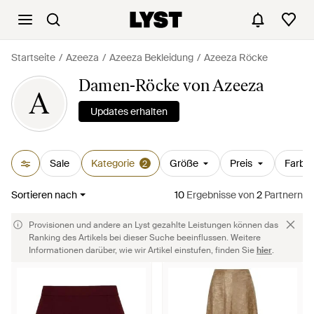
Startseite
Azeeza
Azeeza Bekleidung
Azeeza Röcke
Damen-Röcke von Azeeza
A
Updates erhalten
Sale
Kategorie
Größe
Preis
Farbe
2
Sortieren nach
10
Ergebnisse
von
2
Partnern
Provisionen und andere an Lyst gezahlte Leistungen können das
Ranking des Artikels bei dieser Suche beeinflussen. Weitere
Informationen darüber, wie wir Artikel einstufen, finden Sie
hier
.