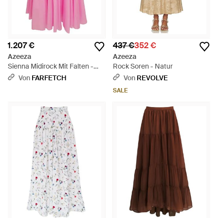
1.207 €
437 €
352 €
Azeeza
Azeeza
Sienna Midirock Mit Falten -
Rock Soren - Natur
Pink
Von
FARFETCH
Von
REVOLVE
SALE