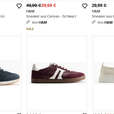
49,99 €
39,99 €
29,99 €
H&M
H&M
rün
Sneaker aus Canvas - Schwarz
Sneaker aus 
Von
H&M
Von
H&M
SALE