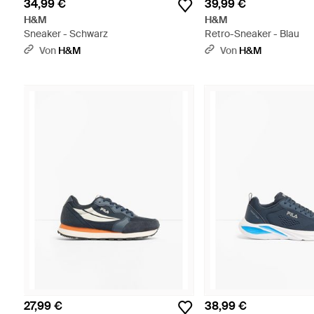
34,99 €
39,99 €
H&M
H&M
Sneaker - Schwarz
Retro-Sneaker - Blau
Von
H&M
Von
H&M
27,99 €
38,99 €