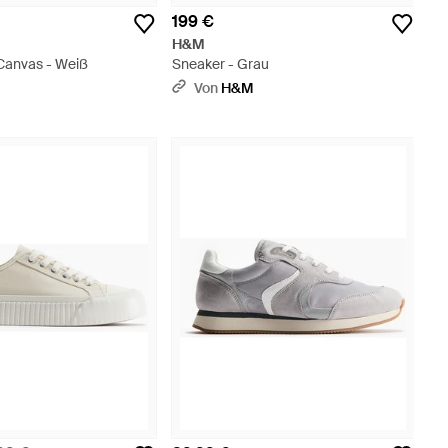
199 €
H&M
Canvas - Weiß
Sneaker - Grau
Von
H&M