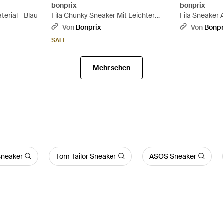
bonprix
bonprix
terial - Blau
Fila Chunky Sneaker Mit Leichter
Fila Sneaker 
Sohle - Weiß
Von
Bonprix
Von
Bonpr
SALE
Mehr sehen
Sneaker
Tom Tailor Sneaker
ASOS Sneaker