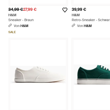
34,99 €
27,99 €
39,99 €
H&M
H&M
Sneaker - Braun
Retro-Sneaker - Schwar
Von
H&M
Von
H&M
SALE