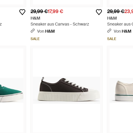
29,99 €
17,99 €
29,99 €
23,
H&M
H&M
z
Sneaker aus Canvas - Schwarz
Sneaker aus 
Von
H&M
Von
H&M
SALE
SALE