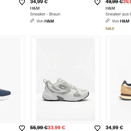
34,99 €
49,99 €
39,
H&M
H&M
Sneaker - Braun
Sneaker aus 
Von
H&M
Von
H&M
SALE
55,99 €
33,99 €
34,99 €