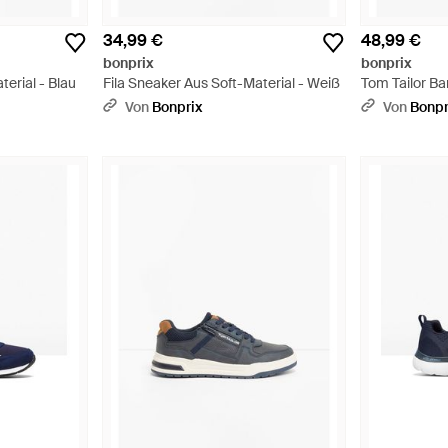
34,99 €
48,99 €
bonprix
bonprix
terial - Blau
Fila Sneaker Aus Soft-Material - Weiß
Tom Tailor Ba
Sohle - Schw
Von
Bonprix
Von
Bonpr