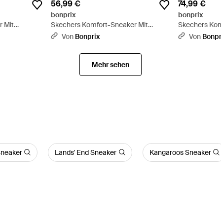
56,99 €
74,99 €
bonprix
bonprix
r Mit
Skechers Komfort-Sneaker Mit
Skechers Kom
Memory Foam - Schwarz
Mit Memory 
Von
Bonprix
Von
Bonpr
Mehr sehen
Sneaker
Lands' End Sneaker
Kangaroos Sneaker