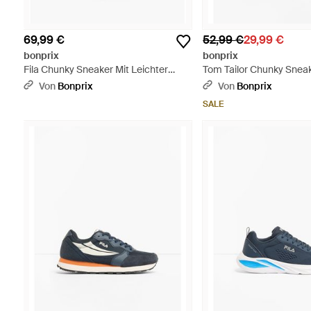
69,99 €
52,99 €
29,99 €
bonprix
bonprix
Fila Chunky Sneaker Mit Leichter
Tom Tailor Chunky Sneak
Sohle - Schwarz
Leichter Sohle - Weiß
Von
Bonprix
Von
Bonprix
SALE