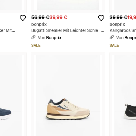
56,99 €
39,99 €
39,99 €
19,
bonprix
bonprix
er Mit
Bugatti Sneaker Mit Leichter Sohle -
Kangaroos Sn
Weiß
Sohle - Schw
Von
Bonprix
Von
Bonpr
SALE
SALE