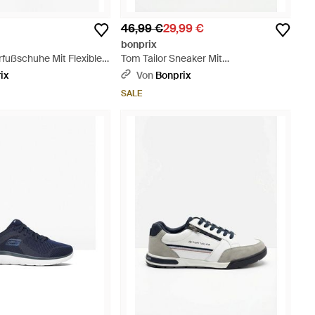
46,99 €
29,99 €
bonprix
rfußschuhe Mit Flexibler
Tom Tailor Sneaker Mit
arz
Reißverschluss - Weiß
ix
Von
Bonprix
SALE