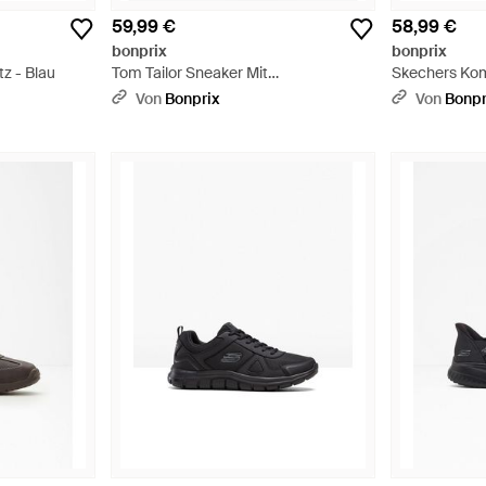
59,99 €
58,99 €
bonprix
bonprix
z - Blau
Tom Tailor Sneaker Mit
Skechers Kom
Reißverschluss - Blau
Memory Foam
Von
Bonprix
Von
Bonpr