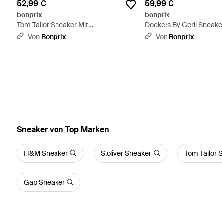
52,99 €
59,99 €
bonprix
bonprix
Tom Tailor Sneaker Mit
Dockers By Gerli Sneake
Reißverschluss - Weiß
Profilsohle - Braun
Von
Bonprix
Von
Bonprix
Sneaker von Top Marken
H&M Sneaker
S.oliver Sneaker
Tom Tailor 
Gap Sneaker