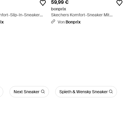
59,99 €
bonprix
fort-Slip-In-Sneaker
Skechers Komfort-Sneaker Mit
Foam - Schwarz
Memory Foam - Schwarz
ix
Von
Bonprix
Next Sneaker
Spieth & Wensky Sneaker