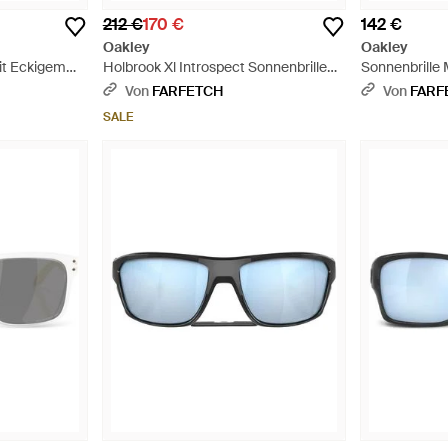
212 €
170 €
142 €
Oakley
Oakley
Mit Eckigem
Holbrook Xl Introspect Sonnenbrille
Sonnenbrille 
Mit Eckigem Gestell - Grau
Schwarz
Von
FARFETCH
Von
FARF
SALE