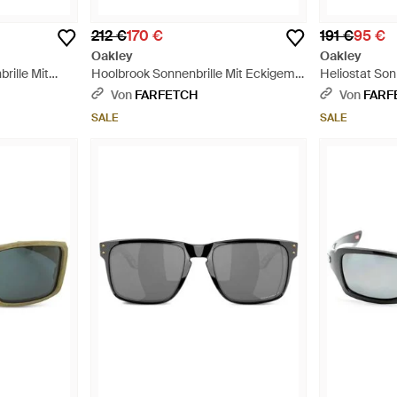
212 €
170 €
191 €
95 €
Oakley
Oakley
rille Mit
Hoolbrook Sonnenbrille Mit Eckigem
Heliostat Son
Gestell - Orange
Gestell - Blau
Von
FARFETCH
Von
FARF
SALE
SALE