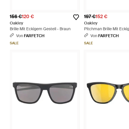
156 €
120 €
197 €
152 €
Oakley
Oakley
Brille Mit Eckigem Gestell - Braun
Pitchman Brille Mit Ecki
Schwarz
Von
FARFETCH
Von
FARFETCH
SALE
SALE