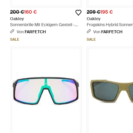
200 €
160 €
209 €
195 €
Oakley
Oakley
Sonnenbrille Mit Eckigem Gestell -
Frogskins Hybrid Sonnenb
Grau
Eckigem Gestell - Gelb
Von
FARFETCH
Von
FARFETCH
SALE
SALE