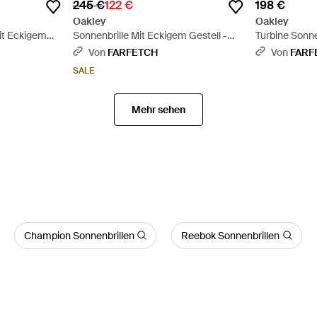
245 €
122 €
198 €
Oakley
Oakley
it Eckigem
Sonnenbrille Mit Eckigem Gestell -
Turbine Sonne
Blau
Gestell - Blau
Von
FARFETCH
Von
FARF
SALE
Mehr sehen
Champion Sonnenbrillen
Reebok Sonnenbrillen