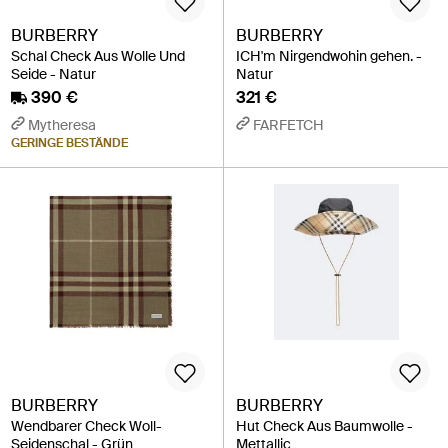
BURBERRY
BURBERRY
Schal Check Aus Wolle Und
ICH'm Nirgendwohin gehen. -
Seide - Natur
Natur
390 €
321 €
Mytheresa
FARFETCH
GERINGE BESTÄNDE
BURBERRY
BURBERRY
Wendbarer Check Woll-
Hut Check Aus Baumwolle -
Seidenschal - Grün
Mettallic