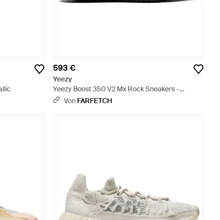
593 €
Yeezy
llic
Yeezy Boost 350 V2 Mx Rock Sneakers -
Schwarz
Von
FARFETCH