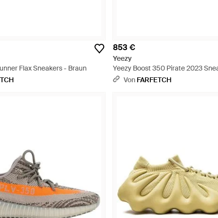
853 €
Yeezy
nner Flax Sneakers - Braun
Yeezy Boost 350 Pirate 2023 Snea
Schwarz
ETCH
Von
FARFETCH