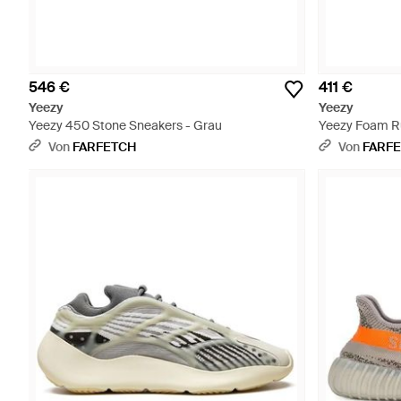
546 €
411 €
Yeezy
Yeezy
Yeezy 450 Stone Sneakers - Grau
Yeezy Foam Ru
Von
FARFETCH
Von
FARF