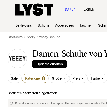
DAMEN
HERREN
Bekleidung
Schuhe
Accessoires
Taschen
Schm
Startseite
Yeezy
Yeezy Schuhe
Damen-Schuhe von 
Updates erhalten
Sale
Kategorie
Größe
Preis
Farbe
1
Sortieren nach
:
Neu eingetroffen
Provisionen und andere an Lyst gezahlte Leistungen können das Rankin