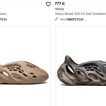
777 €
Yeezy
Natur
Yeezy Boost 350 V2 Salt Sneaker
ETCH
Von
FARFETCH