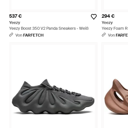
537 €
294 €
Yeezy
Yeezy
Yeezy Boost 350 V2 Panda Sneakers - Weiß
Yeezy Foam Ru
Braun
Von
FARFETCH
Von
FARF