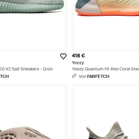
418 €
Yeezy
50 V2 Salt Sneakers - Grün
Yeezy Quantum Hi-Res Coral Snea
ETCH
Von
FARFETCH