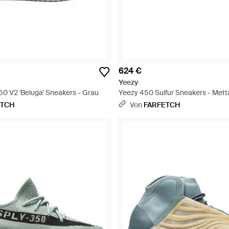
624 €
Yeezy
50 V2 'Beluga' Sneakers - Grau
Yeezy 450 Sulfur Sneakers - Metta
ETCH
Von
FARFETCH