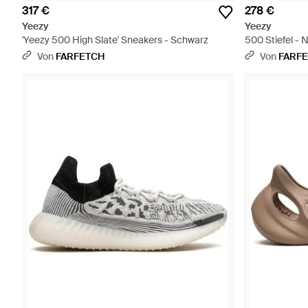
317 €
278 €
Yeezy
Yeezy
'Yeezy 500 High Slate' Sneakers - Schwarz
500 Stiefel - 
Von
FARFETCH
Von
FARF