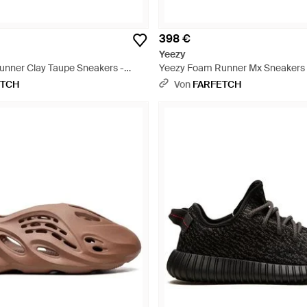
398 €
Yeezy
nner Clay Taupe Sneakers -
Yeezy Foam Runner Mx Sneakers 
ETCH
Von
FARFETCH