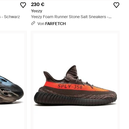
230 €
Yeezy
s - Schwarz
Yeezy Foam Runner Stone Salt Sneakers -
Natur
Von
FARFETCH