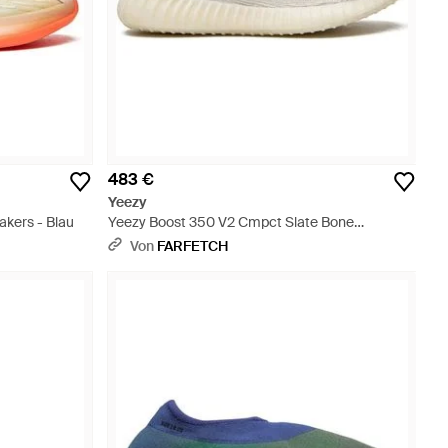
483 €
Yeezy
kers - Blau
Yeezy Boost 350 V2 Cmpct Slate Bone
Sneakers - Weiß
Von
FARFETCH