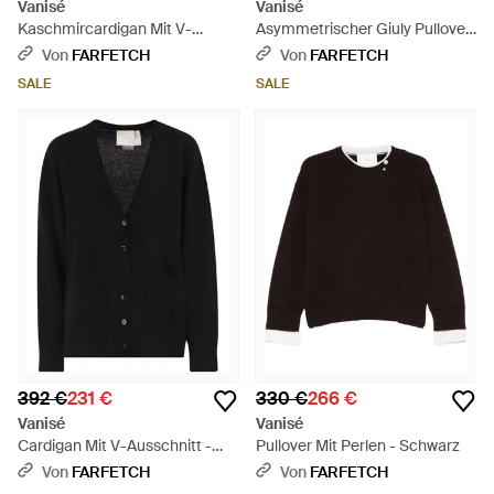
Vanisé
Vanisé
Kaschmircardigan Mit V-
Asymmetrischer Giuly Pullover
Ausschnitt - Grau
Mit Stehkragen - Braun
Von
FARFETCH
Von
FARFETCH
SALE
SALE
392 €
231 €
330 €
266 €
Vanisé
Vanisé
Cardigan Mit V-Ausschnitt -
Pullover Mit Perlen - Schwarz
Schwarz
Von
FARFETCH
Von
FARFETCH