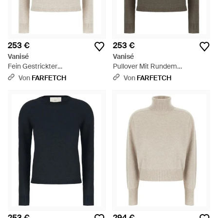
253 €
253 €
Vanisé
Vanisé
Fein Gestrickter
Pullover Mit Rundem
Kaschmirpullover - Weiß
Ausschnitt - Braun
Von
FARFETCH
Von
FARFETCH
253 €
294 €