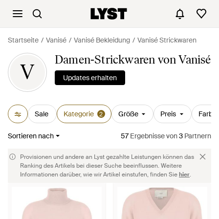
Startseite
Vanisé
Vanisé Bekleidung
Vanisé Strickwaren
Damen-Strickwaren von Vanisé
V
Updates erhalten
Sale
Kategorie
Größe
Preis
Farbe
2
Sortieren nach
57
Ergebnisse
von
3
Partnern
Provisionen und andere an Lyst gezahlte Leistungen können das
Ranking des Artikels bei dieser Suche beeinflussen. Weitere
Informationen darüber, wie wir Artikel einstufen, finden Sie
hier
.