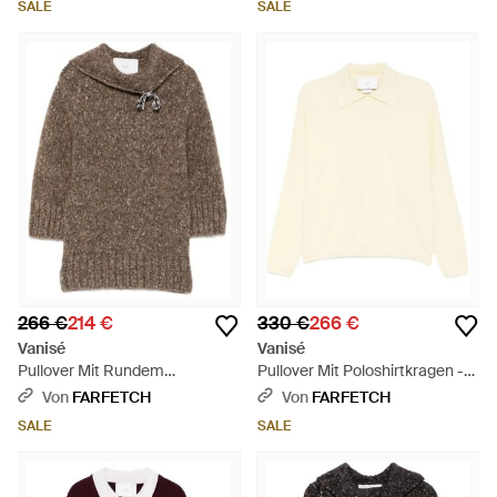
SALE
SALE
266 €
214 €
330 €
266 €
Vanisé
Vanisé
Pullover Mit Rundem
Pullover Mit Poloshirtkragen -
Ausschnitt - Braun
Natur
Von
FARFETCH
Von
FARFETCH
SALE
SALE