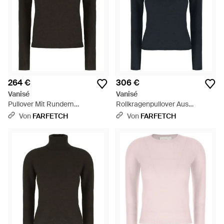
264 €
306 €
Vanisé
Vanisé
Pullover Mit Rundem
Rollkragenpullover Aus
Ausschnitt - Schwarz
Kaschmir - Blau
Von
FARFETCH
Von
FARFETCH