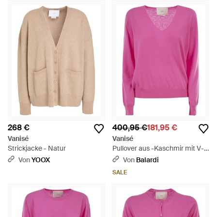
268 €
400,95 €
181,95 €
Vanisé
Vanisé
Strickjacke - Natur
Pullover aus -Kaschmir mit V-
Ausschnitt - Pink
Von
YOOX
Von
Balardi
SALE