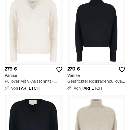
279 €
270 €
Vanisé
Vanisé
Pullover Mit V-Ausschnitt -
Gestrickter Rollkragenpullover
Weiß
- Blau
Von
FARFETCH
Von
FARFETCH