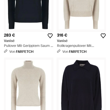
283 €
316 €
Vanisé
Vanisé
Pullover Mit Geripptem Saum -
Rollkragenpullover Mit
Blau
Geripptem Saum - Weiß
Von
FARFETCH
Von
FARFETCH