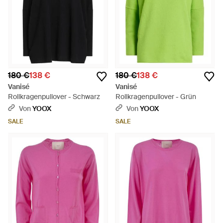
180 €
138 €
180 €
138 €
Vanisé
Vanisé
Rollkragenpullover - Schwarz
Rollkragenpullover - Grün
Von
YOOX
Von
YOOX
SALE
SALE