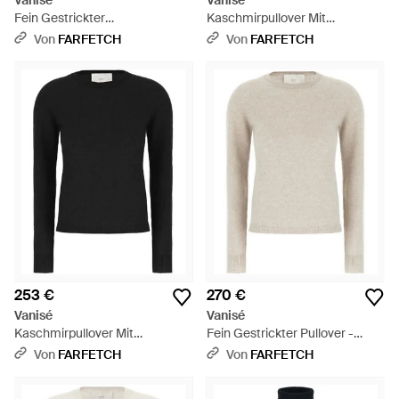
Vanisé
Vanisé
Fein Gestrickter
Kaschmirpullover Mit
Kaschmirpullover - Weiß
Rundhalsausschnitt - Schwarz
Von
FARFETCH
Von
FARFETCH
253 €
270 €
Vanisé
Vanisé
Kaschmirpullover Mit
Fein Gestrickter Pullover -
Rundhalsausschnitt - Schwarz
Weiß
Von
FARFETCH
Von
FARFETCH