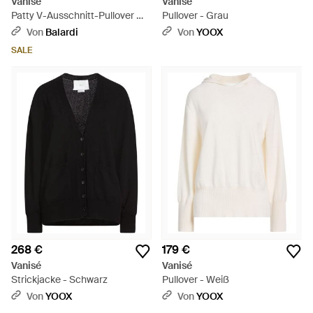
Vanisé
Vanisé
Patty V-Ausschnitt-Pullover mit
Pullover - Grau
Polokragen - Schwarz
Von
Balardi
Von
YOOX
SALE
268 €
179 €
Vanisé
Vanisé
Strickjacke - Schwarz
Pullover - Weiß
Von
YOOX
Von
YOOX