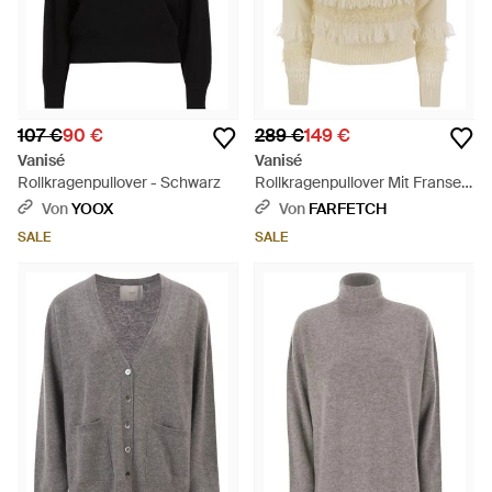
107 €
90 €
289 €
149 €
Vanisé
Vanisé
Rollkragenpullover - Schwarz
Rollkragenpullover Mit Fransen
- Natur
Von
YOOX
Von
FARFETCH
SALE
SALE