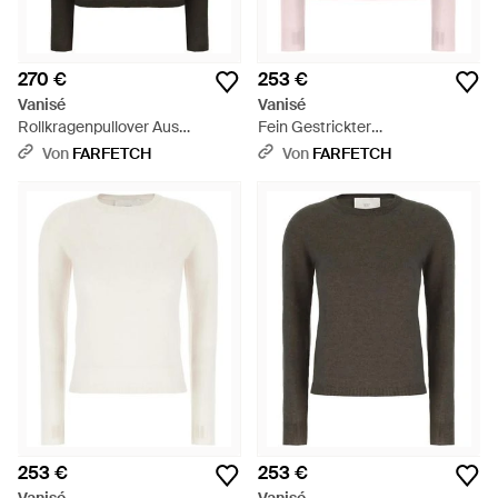
270 €
253 €
Vanisé
Vanisé
Rollkragenpullover Aus
Fein Gestrickter
Kaschmir - Schwarz
Kaschmirpullover - Pink
Von
FARFETCH
Von
FARFETCH
253 €
253 €