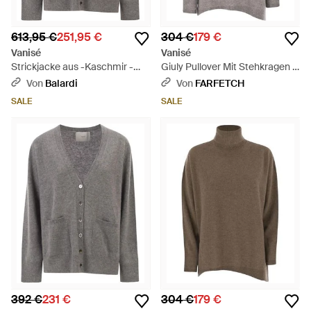
613,95 €
251,95 €
304 €
179 €
Vanisé
Vanisé
Strickjacke aus -Kaschmir -
Giuly Pullover Mit Stehkragen -
Grau
Grau
Von
Balardi
Von
FARFETCH
SALE
SALE
392 €
231 €
304 €
179 €