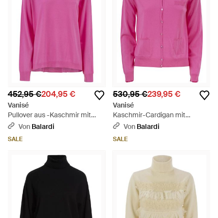
452,95 €
204,95 €
530,95 €
239,95 €
Vanisé
Vanisé
Pullover aus -Kaschmir mit
Kaschmir-Cardigan mit
Rundhalsausschnitt und
aufgesetzten Taschen - Pink
Von
Balardi
Von
Balardi
fließender Silhouette - Pink
SALE
SALE