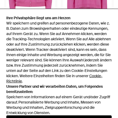
Ihre Privatsphäre liegt uns am Herzen
Ihre Privatsphäre liegt uns am Herzen
200 €
170 €
Wir speichern und greifen auf personenbezogene Daten, wie z.
Wir speichern und greifen auf personenbezogene Daten, wie z.
Vanisé
Vanisé
B. Daten zum Browsingverhalten oder eindeutige Kennungen,
B. Daten zum Browsingverhalten oder eindeutige Kennungen,
Cardigan Aus Kaschmir - Pink
Kaschmirpullover Mit Rundem
auf Ihrem Gerät zu. Wenn Sie auf Annehmen klicken, werden
auf Ihrem Gerät zu. Wenn Sie auf Annehmen klicken, werden
Ausschnitt - Pink
die Tracking-Technologien aktiviert. Wenn Sie auf Alle ablehnen
die Tracking-Technologien aktiviert. Wenn Sie auf Alle ablehnen
Von
FARFETCH
Von
FARFETCH
oder auf Ihre Zustimmung zurückziehen klicken, werden diese
oder auf Ihre Zustimmung zurückziehen klicken, werden diese
AUSVERKAUFT
AUSVERKAUFT
deaktiviert. Wenn Tracker deaktiviert sind, kann es sein, dass
deaktiviert. Wenn Tracker deaktiviert sind, kann es sein, dass
Ihnen einige Inhalte und Werbung angezeigt werden, die für Sie
Ihnen einige Inhalte und Werbung angezeigt werden, die für Sie
weniger relevant sind. Sie können Ihre Auswahl jederzeit ändern
weniger relevant sind. Sie können Ihre Auswahl jederzeit ändern
bzw. Ihre Zustimmung jederzeit zurücknehmen, indem Sie
bzw. Ihre Zustimmung jederzeit zurücknehmen, indem Sie
unten auf der Seite auf den Link zu den Cookie-Einstellungen
unten auf der Seite auf den Link zu den Cookie-Einstellungen
klicken. Weitere Einzelheiten finden Sie in unserer
klicken. Weitere Einzelheiten finden Sie in unserer
Cookie-
Cookie-
Richtlinie
Richtlinie
.
.
Unsere Partner und wir verarbeiten Daten, um Folgendes
Unsere Partner und wir verarbeiten Daten, um Folgendes
bereitzustellen:
bereitzustellen:
Speichern von Informationen auf einem Gerät und/oder Zugriff
Speichern von Informationen auf einem Gerät und/oder Zugriff
darauf. Personalisierte Werbung und Inhalte, Messen von
darauf. Personalisierte Werbung und Inhalte, Messen von
Werbung und Inhalten, Zielgruppenforschung und die
Werbung und Inhalten, Zielgruppenforschung und die
Entwicklung von Diensten.
Entwicklung von Diensten.