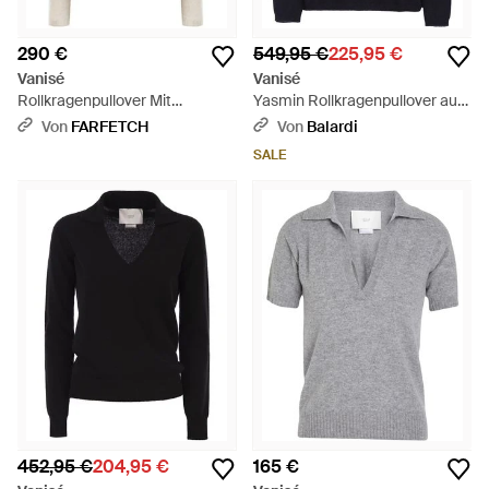
290 €
549,95 €
225,95 €
Vanisé
Vanisé
Rollkragenpullover Mit
Yasmin Rollkragenpullover aus
Geripptem Saum - Weiß
Kaschmir - Blau
Von
FARFETCH
Von
Balardi
SALE
452,95 €
204,95 €
165 €