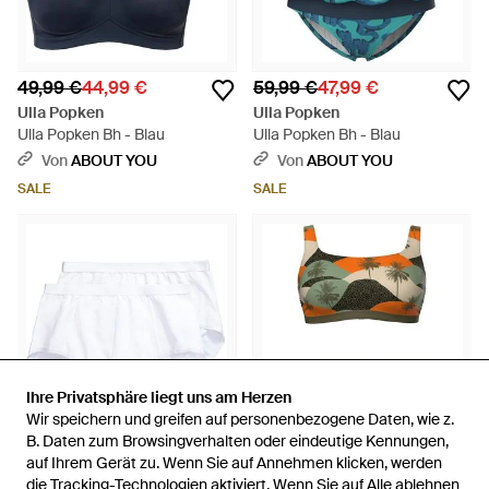
49,99 €
44,99 €
59,99 €
47,99 €
Ulla Popken
Ulla Popken
Ulla Popken Bh - Blau
Ulla Popken Bh - Blau
Von
ABOUT YOU
Von
ABOUT YOU
SALE
SALE
Ihre Privatsphäre liegt uns am Herzen
Ihre Privatsphäre liegt uns am Herzen
Wir speichern und greifen auf personenbezogene Daten, wie z.
Wir speichern und greifen auf personenbezogene Daten, wie z.
B. Daten zum Browsingverhalten oder eindeutige Kennungen,
B. Daten zum Browsingverhalten oder eindeutige Kennungen,
auf Ihrem Gerät zu. Wenn Sie auf Annehmen klicken, werden
auf Ihrem Gerät zu. Wenn Sie auf Annehmen klicken, werden
die Tracking-Technologien aktiviert. Wenn Sie auf Alle ablehnen
die Tracking-Technologien aktiviert. Wenn Sie auf Alle ablehnen