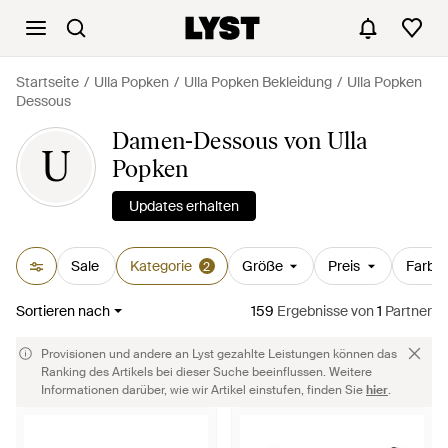
Startseite
Ulla Popken
Ulla Popken Bekleidung
Ulla Popken
Dessous
Damen-Dessous von Ulla
U
Popken
Updates erhalten
Sale
Kategorie
Größe
Preis
Farbe
2
Sortieren nach
159
Ergebnisse
von
1
Partner
Provisionen und andere an Lyst gezahlte Leistungen können das
Ranking des Artikels bei dieser Suche beeinflussen. Weitere
Informationen darüber, wie wir Artikel einstufen, finden Sie
hier
.