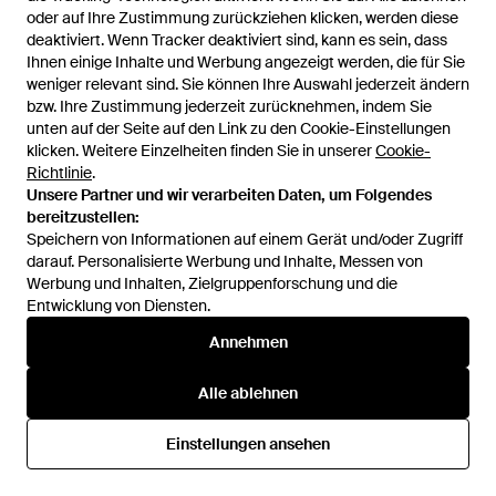
25,99 €
23,39 €
49,99 €
34,99 €
oder auf Ihre Zustimmung zurückziehen klicken, werden diese
oder auf Ihre Zustimmung zurückziehen klicken, werden diese
Ulla Popken
Ulla Popken
deaktiviert. Wenn Tracker deaktiviert sind, kann es sein, dass
deaktiviert. Wenn Tracker deaktiviert sind, kann es sein, dass
Mieder - Weiß
Ulla Popken Bh - Mehrfarbig
Ihnen einige Inhalte und Werbung angezeigt werden, die für Sie
Ihnen einige Inhalte und Werbung angezeigt werden, die für Sie
weniger relevant sind. Sie können Ihre Auswahl jederzeit ändern
weniger relevant sind. Sie können Ihre Auswahl jederzeit ändern
Von
ABOUT YOU
Von
ABOUT YOU
bzw. Ihre Zustimmung jederzeit zurücknehmen, indem Sie
bzw. Ihre Zustimmung jederzeit zurücknehmen, indem Sie
SALE
SALE
unten auf der Seite auf den Link zu den Cookie-Einstellungen
unten auf der Seite auf den Link zu den Cookie-Einstellungen
klicken. Weitere Einzelheiten finden Sie in unserer
klicken. Weitere Einzelheiten finden Sie in unserer
Cookie-
Cookie-
Richtlinie
Richtlinie
.
.
Unsere Partner und wir verarbeiten Daten, um Folgendes
Unsere Partner und wir verarbeiten Daten, um Folgendes
bereitzustellen:
bereitzustellen:
Speichern von Informationen auf einem Gerät und/oder Zugriff
Speichern von Informationen auf einem Gerät und/oder Zugriff
darauf. Personalisierte Werbung und Inhalte, Messen von
darauf. Personalisierte Werbung und Inhalte, Messen von
Werbung und Inhalten, Zielgruppenforschung und die
Werbung und Inhalten, Zielgruppenforschung und die
Entwicklung von Diensten.
Entwicklung von Diensten.
Annehmen
Annehmen
Alle ablehnen
Alle ablehnen
39,99 €
27,99 €
39,99 €
27,99 €
Einstellungen ansehen
Einstellungen ansehen
Ulla Popken
Ulla Popken
Ulla Popken Bh - Blau
Ulla Popken Bh - Blau