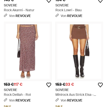
SOVERE
SOVERE
Rock Akanni - Natur
Rock Lowri - Blau
Von
REVOLVE
Von
REVOLVE
153 €
117 €
153 €
33 €
SOVERE
SOVERE
Rock Delilah - Rot
Minirock Aus Strick Elsa -
Mehrfarbig
Von
REVOLVE
Von
REVOLVE
SALE
SALE