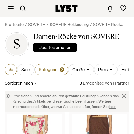
Startseite
SOVERE
SOVERE Bekleidung
SOVERE Röcke
Damen-Röcke von SOVERE
S
Updates erhalten
Sale
Kategorie
Größe
Preis
Farbe
2
Sortieren nach
13
Ergebnisse
von
1
Partner
Provisionen und andere an Lyst gezahlte Leistungen können das
Ranking des Artikels bei dieser Suche beeinflussen. Weitere
Informationen darüber, wie wir Artikel einstufen, finden Sie
hier
.