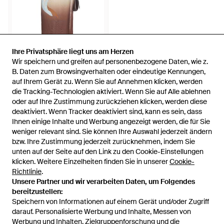
Ihre Privatsphäre liegt uns am Herzen
Ihre Privatsphäre liegt uns am Herzen
Wir speichern und greifen auf personenbezogene Daten, wie z.
Wir speichern und greifen auf personenbezogene Daten, wie z.
139 €
B. Daten zum Browsingverhalten oder eindeutige Kennungen,
B. Daten zum Browsingverhalten oder eindeutige Kennungen,
auf Ihrem Gerät zu. Wenn Sie auf Annehmen klicken, werden
auf Ihrem Gerät zu. Wenn Sie auf Annehmen klicken, werden
SOVERE
die Tracking-Technologien aktiviert. Wenn Sie auf Alle ablehnen
die Tracking-Technologien aktiviert. Wenn Sie auf Alle ablehnen
Rock Dahlia - Mehrfarbig
oder auf Ihre Zustimmung zurückziehen klicken, werden diese
oder auf Ihre Zustimmung zurückziehen klicken, werden diese
Von
REVOLVE
deaktiviert. Wenn Tracker deaktiviert sind, kann es sein, dass
deaktiviert. Wenn Tracker deaktiviert sind, kann es sein, dass
AUSVERKAUFT
Ihnen einige Inhalte und Werbung angezeigt werden, die für Sie
Ihnen einige Inhalte und Werbung angezeigt werden, die für Sie
weniger relevant sind. Sie können Ihre Auswahl jederzeit ändern
weniger relevant sind. Sie können Ihre Auswahl jederzeit ändern
bzw. Ihre Zustimmung jederzeit zurücknehmen, indem Sie
bzw. Ihre Zustimmung jederzeit zurücknehmen, indem Sie
unten auf der Seite auf den Link zu den Cookie-Einstellungen
unten auf der Seite auf den Link zu den Cookie-Einstellungen
klicken. Weitere Einzelheiten finden Sie in unserer
klicken. Weitere Einzelheiten finden Sie in unserer
Cookie-
Cookie-
Richtlinie
Richtlinie
.
.
Unsere Partner und wir verarbeiten Daten, um Folgendes
Unsere Partner und wir verarbeiten Daten, um Folgendes
bereitzustellen:
bereitzustellen:
Speichern von Informationen auf einem Gerät und/oder Zugriff
Speichern von Informationen auf einem Gerät und/oder Zugriff
darauf. Personalisierte Werbung und Inhalte, Messen von
darauf. Personalisierte Werbung und Inhalte, Messen von
Werbung und Inhalten, Zielgruppenforschung und die
Werbung und Inhalten, Zielgruppenforschung und die