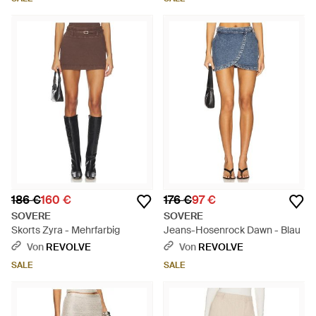
186 €
160 €
176 €
97 €
SOVERE
SOVERE
Skorts Zyra - Mehrfarbig
Jeans-Hosenrock Dawn - Blau
Von
REVOLVE
Von
REVOLVE
SALE
SALE