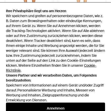
Ihre Privatsphäre liegt uns am Herzen
Ihre Privatsphäre liegt uns am Herzen
Wir speichern und greifen auf personenbezogene Daten, wie z.
Wir speichern und greifen auf personenbezogene Daten, wie z.
241 €
221 €
190 €
B. Daten zum Browsingverhalten oder eindeutige Kennungen,
B. Daten zum Browsingverhalten oder eindeutige Kennungen,
auf Ihrem Gerät zu. Wenn Sie auf Annehmen klicken, werden
auf Ihrem Gerät zu. Wenn Sie auf Annehmen klicken, werden
Rococo Sand
Rococo Sand
die Tracking-Technologien aktiviert. Wenn Sie auf Alle ablehnen
die Tracking-Technologien aktiviert. Wenn Sie auf Alle ablehnen
Minirock Skirt - Weiß
Minirock - Blau
oder auf Ihre Zustimmung zurückziehen klicken, werden diese
oder auf Ihre Zustimmung zurückziehen klicken, werden diese
Von
REVOLVE
Von
REVOLVE
deaktiviert. Wenn Tracker deaktiviert sind, kann es sein, dass
deaktiviert. Wenn Tracker deaktiviert sind, kann es sein, dass
SALE
Ihnen einige Inhalte und Werbung angezeigt werden, die für Sie
Ihnen einige Inhalte und Werbung angezeigt werden, die für Sie
weniger relevant sind. Sie können Ihre Auswahl jederzeit ändern
weniger relevant sind. Sie können Ihre Auswahl jederzeit ändern
bzw. Ihre Zustimmung jederzeit zurücknehmen, indem Sie
bzw. Ihre Zustimmung jederzeit zurücknehmen, indem Sie
unten auf der Seite auf den Link zu den Cookie-Einstellungen
unten auf der Seite auf den Link zu den Cookie-Einstellungen
klicken. Weitere Einzelheiten finden Sie in unserer
klicken. Weitere Einzelheiten finden Sie in unserer
Cookie-
Cookie-
Richtlinie
Richtlinie
.
.
Unsere Partner und wir verarbeiten Daten, um Folgendes
Unsere Partner und wir verarbeiten Daten, um Folgendes
bereitzustellen:
bereitzustellen:
Speichern von Informationen auf einem Gerät und/oder Zugriff
Speichern von Informationen auf einem Gerät und/oder Zugriff
darauf. Personalisierte Werbung und Inhalte, Messen von
darauf. Personalisierte Werbung und Inhalte, Messen von
Werbung und Inhalten, Zielgruppenforschung und die
Werbung und Inhalten, Zielgruppenforschung und die
Entwicklung von Diensten.
Entwicklung von Diensten.
International
Annehmen
Annehmen