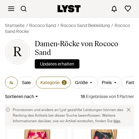
Startseite
Rococo Sand
Rococo Sand Bekleidung
Rococo
Sand Röcke
Damen-Röcke von Rococo
R
Sand
Updates erhalten
Sale
Kategorie
Größe
Preis
Farbe
2
Sortieren nach
18
Ergebnisse
von
1
Partner
Provisionen und andere an Lyst gezahlte Leistungen können das
Ranking des Artikels bei dieser Suche beeinflussen. Weitere
Informationen darüber, wie wir Artikel einstufen, finden Sie
hier
.