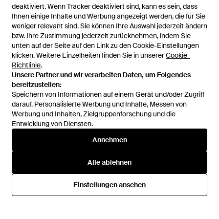
deaktiviert. Wenn Tracker deaktiviert sind, kann es sein, dass
deaktiviert. Wenn Tracker deaktiviert sind, kann es sein, dass
Ihnen einige Inhalte und Werbung angezeigt werden, die für Sie
Ihnen einige Inhalte und Werbung angezeigt werden, die für Sie
weniger relevant sind. Sie können Ihre Auswahl jederzeit ändern
weniger relevant sind. Sie können Ihre Auswahl jederzeit ändern
bzw. Ihre Zustimmung jederzeit zurücknehmen, indem Sie
bzw. Ihre Zustimmung jederzeit zurücknehmen, indem Sie
unten auf der Seite auf den Link zu den Cookie-Einstellungen
unten auf der Seite auf den Link zu den Cookie-Einstellungen
klicken. Weitere Einzelheiten finden Sie in unserer
klicken. Weitere Einzelheiten finden Sie in unserer
Cookie-
Cookie-
Richtlinie
Richtlinie
.
.
Unsere Partner und wir verarbeiten Daten, um Folgendes
Unsere Partner und wir verarbeiten Daten, um Folgendes
bereitzustellen:
bereitzustellen:
Speichern von Informationen auf einem Gerät und/oder Zugriff
Speichern von Informationen auf einem Gerät und/oder Zugriff
darauf. Personalisierte Werbung und Inhalte, Messen von
darauf. Personalisierte Werbung und Inhalte, Messen von
Werbung und Inhalten, Zielgruppenforschung und die
Werbung und Inhalten, Zielgruppenforschung und die
Entwicklung von Diensten.
Entwicklung von Diensten.
1.051 €
526 €
992 €
497 €
Annehmen
Annehmen
Pushbutton
Pushbutton
Karierter Midirock - Blau
Midirock Mit Taschen - Lila
Alle ablehnen
Alle ablehnen
Von
FARFETCH
Von
FARFETCH
SALE
Einstellungen ansehen
Einstellungen ansehen
SALE