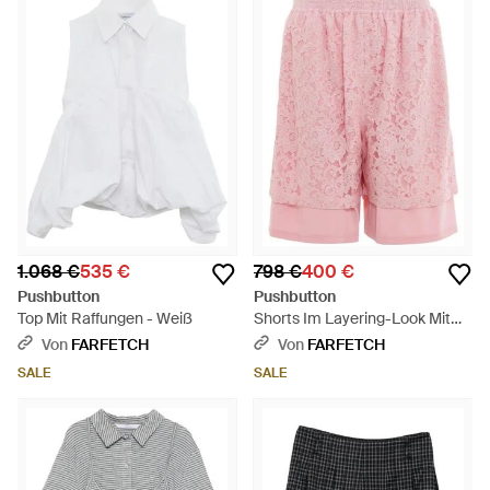
1.068 €
535 €
798 €
400 €
Pushbutton
Pushbutton
Top Mit Raffungen - Weiß
Shorts Im Layering-Look Mit
Spitze - Pink
Von
FARFETCH
Von
FARFETCH
SALE
SALE