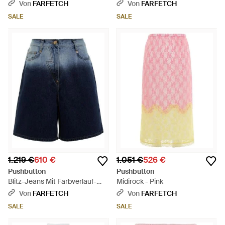
Pink
Weiß
Von
FARFETCH
Von
FARFETCH
SALE
SALE
1.219 €
610 €
1.051 €
526 €
Pushbutton
Pushbutton
Blitz-Jeans Mit Farbverlauf-
Midirock - Pink
Optik - Blau
Von
FARFETCH
Von
FARFETCH
SALE
SALE