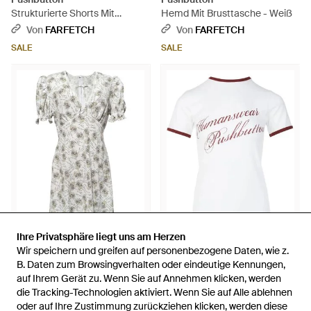
Strukturierte Shorts Mit
Hemd Mit Brusttasche - Weiß
Kordelzug - Blau
Von
FARFETCH
Von
FARFETCH
SALE
SALE
Ihre Privatsphäre liegt uns am Herzen
Ihre Privatsphäre liegt uns am Herzen
1.515 €
759 €
311 €
131 €
Wir speichern und greifen auf personenbezogene Daten, wie z.
Wir speichern und greifen auf personenbezogene Daten, wie z.
Pushbutton
Pushbutton
B. Daten zum Browsingverhalten oder eindeutige Kennungen,
B. Daten zum Browsingverhalten oder eindeutige Kennungen,
Kleid Mit Puffärmeln - Weiß
Klassisches T-Shirt - Weiß
auf Ihrem Gerät zu. Wenn Sie auf Annehmen klicken, werden
auf Ihrem Gerät zu. Wenn Sie auf Annehmen klicken, werden
die Tracking-Technologien aktiviert. Wenn Sie auf Alle ablehnen
die Tracking-Technologien aktiviert. Wenn Sie auf Alle ablehnen
Von
FARFETCH
Von
FARFETCH
oder auf Ihre Zustimmung zurückziehen klicken, werden diese
oder auf Ihre Zustimmung zurückziehen klicken, werden diese
SALE
SALE