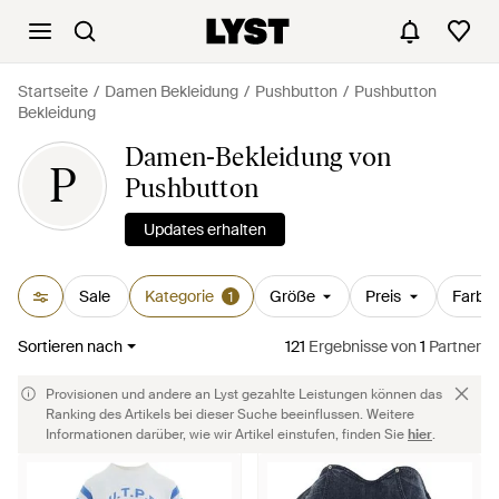
Startseite
Damen Bekleidung
Pushbutton
Pushbutton
Bekleidung
Damen-Bekleidung von
P
Pushbutton
Updates erhalten
Sale
Kategorie
Größe
Preis
Farbe
1
Sortieren nach
121
Ergebnisse
von
1
Partner
Provisionen und andere an Lyst gezahlte Leistungen können das
Ranking des Artikels bei dieser Suche beeinflussen. Weitere
Informationen darüber, wie wir Artikel einstufen, finden Sie
hier
.