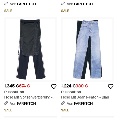
Weiß
Schwarz
Von
FARFETCH
Von
FARFETCH
SALE
SALE
1.345 €
674 €
1.224 €
980 €
Pushbutton
Pushbutton
Hose Mit Spitzenverzierung -
Hose Mit Jeans-Patch - Blau
Blau
Von
FARFETCH
Von
FARFETCH
SALE
SALE