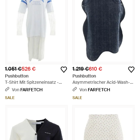
1.051 €
526 €
1.219 €
610 €
Pushbutton
Pushbutton
T-Shirt Mit Spitzeneinsatz -
Asymmetrischer Acid-Wash-
Blau
Rock - Blau
Von
FARFETCH
Von
FARFETCH
SALE
SALE