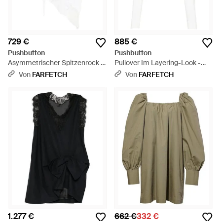
729 €
885 €
Pushbutton
Pushbutton
Asymmetrischer Spitzenrock -
Pullover Im Layering-Look -
Weiß
Weiß
Von
FARFETCH
Von
FARFETCH
1.277 €
662 €
332 €