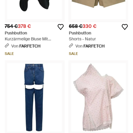
754 €
378 €
658 €
330 €
Pushbutton
Pushbutton
Kurzärmelige Bluse Mit
Shorts - Natur
Gewelltem Saum - Schwarz
Von
FARFETCH
Von
FARFETCH
SALE
SALE