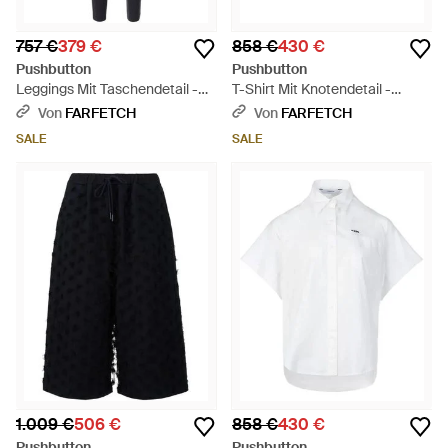
757 €
379 €
858 €
430 €
Pushbutton
Pushbutton
Leggings Mit Taschendetail -
T-Shirt Mit Knotendetail -
Blau
Schwarz
Von
FARFETCH
Von
FARFETCH
SALE
SALE
1.009 €
506 €
858 €
430 €
Pushbutton
Pushbutton