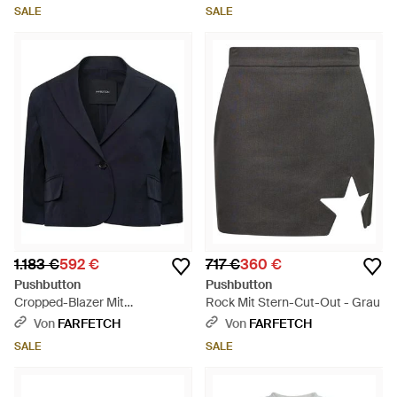
SALE
SALE
1.183 €
592 €
717 €
360 €
Pushbutton
Pushbutton
Cropped-Blazer Mit
Rock Mit Stern-Cut-Out - Grau
Klappentasche - Blau
Von
FARFETCH
Von
FARFETCH
SALE
SALE