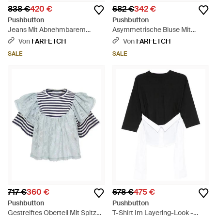
838 €
420 €
682 €
342 €
Pushbutton
Pushbutton
Jeans Mit Abnehmbarem
Asymmetrische Bluse Mit
Strumpfhalter - Blau
Sternen - Pink
Von
FARFETCH
Von
FARFETCH
SALE
SALE
717 €
360 €
678 €
475 €
Pushbutton
Pushbutton
Gestreiftes Oberteil Mit Spitze -
T-Shirt Im Layering-Look -