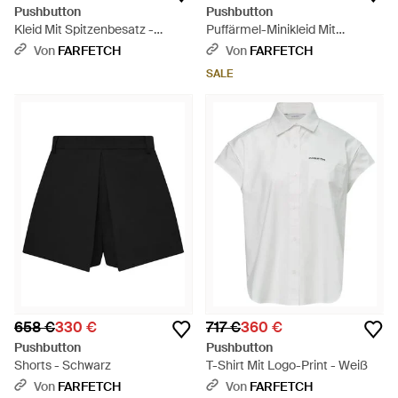
Pushbutton
Pushbutton
Kleid Mit Spitzenbesatz -
Puffärmel-Minikleid Mit
Schwarz
Eckigem Ausschnitt - Natur
Von
FARFETCH
Von
FARFETCH
SALE
658 €
330 €
717 €
360 €
Pushbutton
Pushbutton
Shorts - Schwarz
T-Shirt Mit Logo-Print - Weiß
Von
FARFETCH
Von
FARFETCH