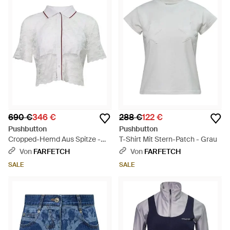
690 €
346 €
288 €
122 €
Pushbutton
Pushbutton
Cropped-Hemd Aus Spitze -
T-Shirt Mit Stern-Patch - Grau
Weiß
Von
FARFETCH
Von
FARFETCH
SALE
SALE