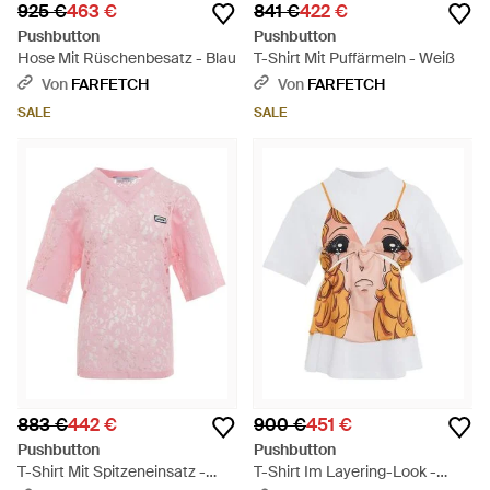
925 €
463 €
841 €
422 €
Pushbutton
Pushbutton
Hose Mit Rüschenbesatz - Blau
T-Shirt Mit Puffärmeln - Weiß
Von
FARFETCH
Von
FARFETCH
SALE
SALE
883 €
442 €
900 €
451 €
Pushbutton
Pushbutton
T-Shirt Mit Spitzeneinsatz -
T-Shirt Im Layering-Look -