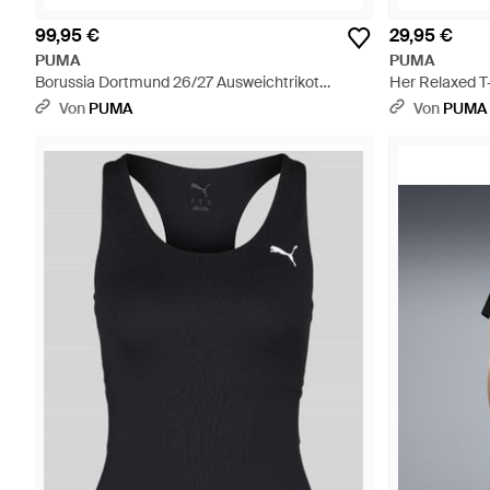
99,95 €
29,95 €
PUMA
PUMA
Borussia Dortmund 26/27 Ausweichtrikot
Her Relaxed T
Damen, Accessoires - Lila
Mehrfarbig
Von
PUMA
Von
PUMA