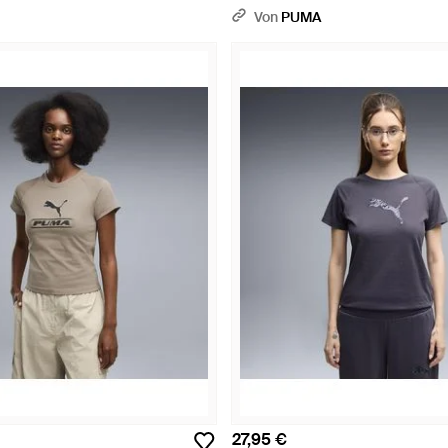
 Rot
Von
PUMA
27,95 €