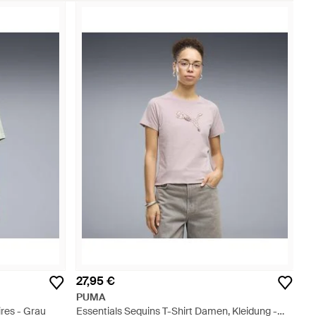
27,95 €
PUMA
res - Grau
Essentials Sequins T-Shirt Damen, Kleidung -