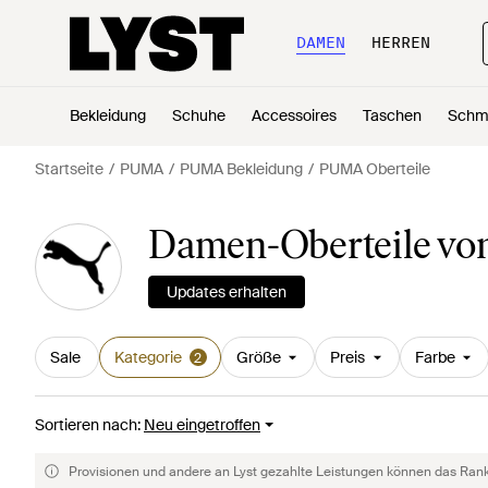
DAMEN
HERREN
Bekleidung
Schuhe
Accessoires
Taschen
Schm
Startseite
PUMA
PUMA Bekleidung
PUMA Oberteile
Damen-Oberteile v
Updates erhalten
Sale
Kategorie
Größe
Preis
Farbe
2
Sortieren nach
:
Neu eingetroffen
Provisionen und andere an Lyst gezahlte Leistungen können das Rankin