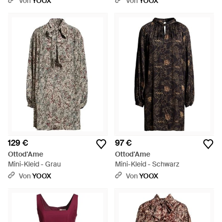
Von
YOOX
Von
YOOX
129 €
97 €
Ottod'Ame
Ottod'Ame
Mini-Kleid - Grau
Mini-Kleid - Schwarz
Von
YOOX
Von
YOOX