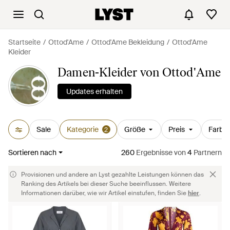
Startseite
Ottod'Ame
Ottod'Ame Bekleidung
Ottod'Ame
Kleider
Damen-Kleider von Ottod'Ame
Updates erhalten
Sale
Kategorie
Größe
Preis
Farbe
2
Sortieren nach
260
Ergebnisse
von
4
Partnern
Provisionen und andere an Lyst gezahlte Leistungen können das
Ranking des Artikels bei dieser Suche beeinflussen. Weitere
Informationen darüber, wie wir Artikel einstufen, finden Sie
hier
.