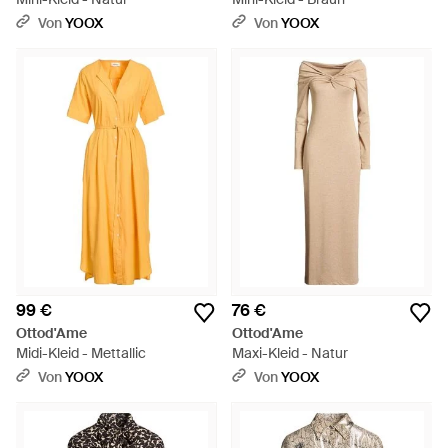
Von
YOOX
Von
YOOX
99 €
76 €
Ottod'Ame
Ottod'Ame
Midi-Kleid - Mettallic
Maxi-Kleid - Natur
Von
YOOX
Von
YOOX