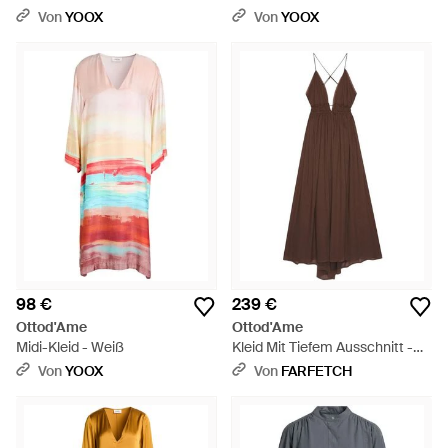
Von
YOOX
Von
YOOX
98 €
239 €
Ottod'Ame
Ottod'Ame
Midi-Kleid - Weiß
Kleid Mit Tiefem Ausschnitt -
Braun
Von
YOOX
Von
FARFETCH