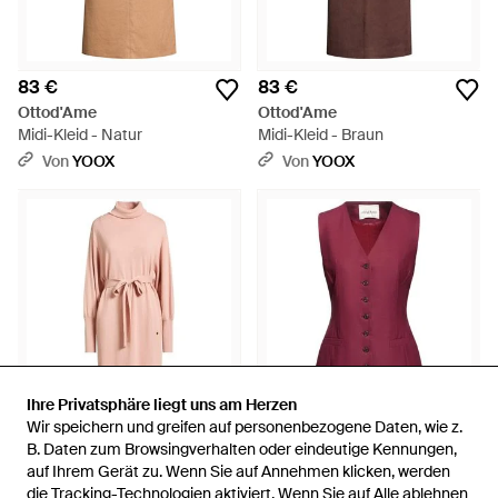
83 €
83 €
Ottod'Ame
Ottod'Ame
Midi-Kleid - Natur
Midi-Kleid - Braun
Von
YOOX
Von
YOOX
Ihre Privatsphäre liegt uns am Herzen
Ihre Privatsphäre liegt uns am Herzen
Wir speichern und greifen auf personenbezogene Daten, wie z.
Wir speichern und greifen auf personenbezogene Daten, wie z.
B. Daten zum Browsingverhalten oder eindeutige Kennungen,
B. Daten zum Browsingverhalten oder eindeutige Kennungen,
auf Ihrem Gerät zu. Wenn Sie auf Annehmen klicken, werden
auf Ihrem Gerät zu. Wenn Sie auf Annehmen klicken, werden
102 €
102 €
die Tracking-Technologien aktiviert. Wenn Sie auf Alle ablehnen
die Tracking-Technologien aktiviert. Wenn Sie auf Alle ablehnen