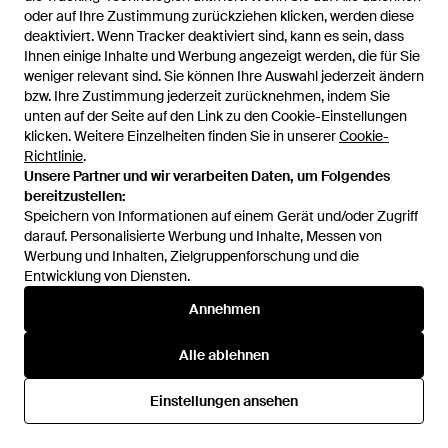
Ottod'Ame
Ottod'Ame
oder auf Ihre Zustimmung zurückziehen klicken, werden diese
oder auf Ihre Zustimmung zurückziehen klicken, werden diese
Midi-Kleid - Pink
Mini-Kleid - Lila
deaktiviert. Wenn Tracker deaktiviert sind, kann es sein, dass
deaktiviert. Wenn Tracker deaktiviert sind, kann es sein, dass
Von
YOOX
Von
YOOX
Ihnen einige Inhalte und Werbung angezeigt werden, die für Sie
Ihnen einige Inhalte und Werbung angezeigt werden, die für Sie
weniger relevant sind. Sie können Ihre Auswahl jederzeit ändern
weniger relevant sind. Sie können Ihre Auswahl jederzeit ändern
bzw. Ihre Zustimmung jederzeit zurücknehmen, indem Sie
bzw. Ihre Zustimmung jederzeit zurücknehmen, indem Sie
unten auf der Seite auf den Link zu den Cookie-Einstellungen
unten auf der Seite auf den Link zu den Cookie-Einstellungen
klicken. Weitere Einzelheiten finden Sie in unserer
klicken. Weitere Einzelheiten finden Sie in unserer
Cookie-
Cookie-
Richtlinie
Richtlinie
.
.
Unsere Partner und wir verarbeiten Daten, um Folgendes
Unsere Partner und wir verarbeiten Daten, um Folgendes
bereitzustellen:
bereitzustellen:
Speichern von Informationen auf einem Gerät und/oder Zugriff
Speichern von Informationen auf einem Gerät und/oder Zugriff
darauf. Personalisierte Werbung und Inhalte, Messen von
darauf. Personalisierte Werbung und Inhalte, Messen von
Werbung und Inhalten, Zielgruppenforschung und die
Werbung und Inhalten, Zielgruppenforschung und die
Entwicklung von Diensten.
Entwicklung von Diensten.
Annehmen
Annehmen
77 €
110 €
Alle ablehnen
Alle ablehnen
Ottod'Ame
Ottod'Ame
Mini-Kleid - Schwarz
Midi-Kleid - Schwarz
Einstellungen ansehen
Einstellungen ansehen
Von
YOOX
Von
YOOX