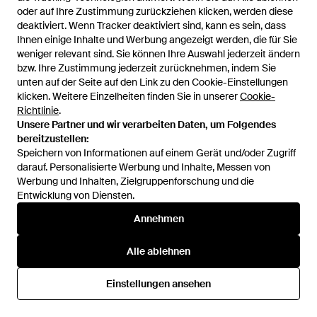
oder auf Ihre Zustimmung zurückziehen klicken, werden diese
oder auf Ihre Zustimmung zurückziehen klicken, werden diese
deaktiviert. Wenn Tracker deaktiviert sind, kann es sein, dass
deaktiviert. Wenn Tracker deaktiviert sind, kann es sein, dass
34,99 €
39,99 €
Ihnen einige Inhalte und Werbung angezeigt werden, die für Sie
Ihnen einige Inhalte und Werbung angezeigt werden, die für Sie
H&M
H&M
weniger relevant sind. Sie können Ihre Auswahl jederzeit ändern
weniger relevant sind. Sie können Ihre Auswahl jederzeit ändern
Tennisjupe - Weiß
MAMA Sliprock aus Satin - Blau
bzw. Ihre Zustimmung jederzeit zurücknehmen, indem Sie
bzw. Ihre Zustimmung jederzeit zurücknehmen, indem Sie
Von
H&M
Von
H&M
unten auf der Seite auf den Link zu den Cookie-Einstellungen
unten auf der Seite auf den Link zu den Cookie-Einstellungen
klicken. Weitere Einzelheiten finden Sie in unserer
klicken. Weitere Einzelheiten finden Sie in unserer
Cookie-
Cookie-
Richtlinie
Richtlinie
.
.
Unsere Partner und wir verarbeiten Daten, um Folgendes
Unsere Partner und wir verarbeiten Daten, um Folgendes
bereitzustellen:
bereitzustellen:
Speichern von Informationen auf einem Gerät und/oder Zugriff
Speichern von Informationen auf einem Gerät und/oder Zugriff
darauf. Personalisierte Werbung und Inhalte, Messen von
darauf. Personalisierte Werbung und Inhalte, Messen von
Werbung und Inhalten, Zielgruppenforschung und die
Werbung und Inhalten, Zielgruppenforschung und die
Entwicklung von Diensten.
Entwicklung von Diensten.
Annehmen
Annehmen
Alle ablehnen
Alle ablehnen
17,99 €
15,99 €
Einstellungen ansehen
Einstellungen ansehen
H&M
H&M
Bedruckte Schlupfhose -
Pyjamahose aus Leinenmix -