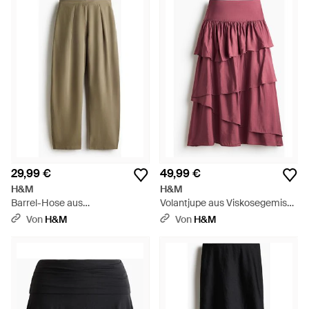
29,99 €
49,99 €
H&M
H&M
Barrel-Hose aus
Volantjupe aus Viskosegemisch
Viskosemischgewebe - Grün
- Rot
Von
H&M
Von
H&M