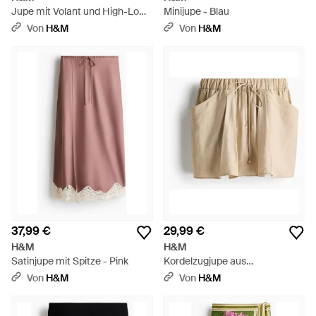
Jupe mit Volant und High-Low-
Minijupe - Blau
Saum - Grau
Von
H&M
Von
H&M
37,99 €
29,99 €
H&M
H&M
Satinjupe mit Spitze - Pink
Kordelzugjupe aus
Lyocellgemisch - Natur
Von
H&M
Von
H&M