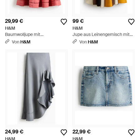
29,99 €
99 €
H&M
H&M
Baumwolljupe mit
Jupe aus Leinengemisch mit
Spitzenborten - Rot
Godetfalten - Mehrfarbig
Von
H&M
Von
H&M
24,99 €
22,99 €
H&M
H&M