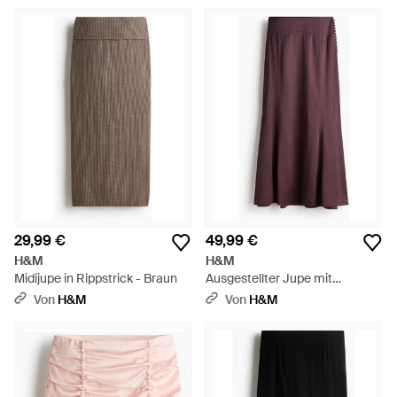
29,99 €
49,99 €
H&M
H&M
Midijupe in Rippstrick - Braun
Ausgestellter Jupe mit
Zierknöpfen - Lila
Von
H&M
Von
H&M