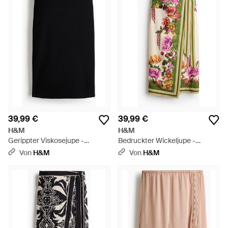
39,99 €
39,99 €
H&M
H&M
Gerippter Viskosejupe -
Bedruckter Wickeljupe -
Schwarz
Mehrfarbig
Von
H&M
Von
H&M