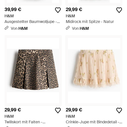
39,99 €
29,99 €
H&M
H&M
Ausgestellter Baumwolljupe -
Midirock mit Spitze - Natur
Schwarz
Von
H&M
Von
H&M
29,99 €
29,99 €
H&M
H&M
Twillskort mit Falten -
Crinkle-Jupe mit Bindedetail -