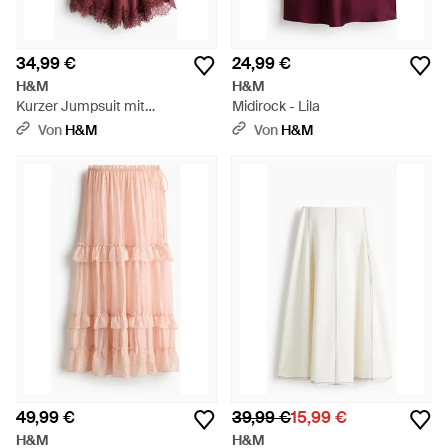
34,99 €
24,99 €
H&M
H&M
Kurzer Jumpsuit mit
Midirock - Lila
Neckholder und Spitzenbesatz
Von
H&M
Von
H&M
- Rot
49,99 €
39,99 €
15,99 €
H&M
H&M