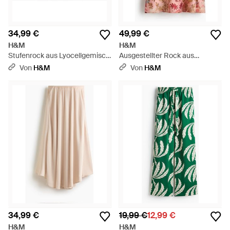
34,99 €
49,99 €
H&M
H&M
Stufenrock aus Lyocellgemisch
Ausgestellter Rock aus
- Weiß
Leinengemisch - Pink
Von
H&M
Von
H&M
34,99 €
19,99 €
12,99 €
H&M
H&M