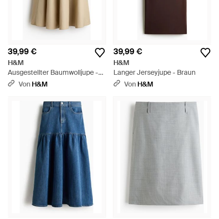
39,99 €
39,99 €
H&M
H&M
Ausgestellter Baumwolljupe -
Langer Jerseyjupe - Braun
Natur
Von
H&M
Von
H&M