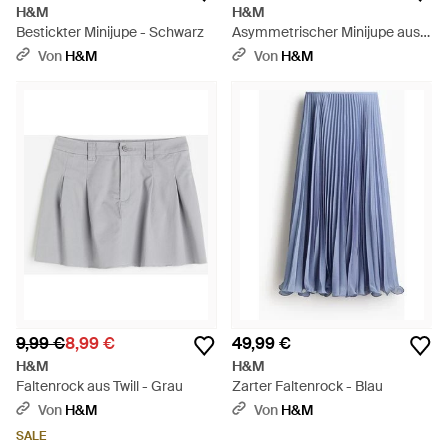
H&M
H&M
Bestickter Minijupe - Schwarz
Asymmetrischer Minijupe aus
Viskose - Gelb
Von
H&M
Von
H&M
9,99 €
8,99 €
49,99 €
H&M
H&M
Faltenrock aus Twill - Grau
Zarter Faltenrock - Blau
Von
H&M
Von
H&M
SALE