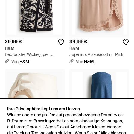
39,99 €
34,99 €
H&M
H&M
Bedruckter Wickeljupe -
Jupe aus Viskosesatin - Pink
Schwarz
Von
H&M
Von
H&M
Ihre Privatsphäre liegt uns am Herzen
Ihre Privatsphäre liegt uns am Herzen
Wir speichern und greifen auf personenbezogene Daten, wie z.
Wir speichern und greifen auf personenbezogene Daten, wie z.
B. Daten zum Browsingverhalten oder eindeutige Kennungen,
B. Daten zum Browsingverhalten oder eindeutige Kennungen,
auf Ihrem Gerät zu. Wenn Sie auf Annehmen klicken, werden
auf Ihrem Gerät zu. Wenn Sie auf Annehmen klicken, werden
die Tracking-Technologien aktiviert. Wenn Sie auf Alle ablehnen
die Tracking-Technologien aktiviert. Wenn Sie auf Alle ablehnen