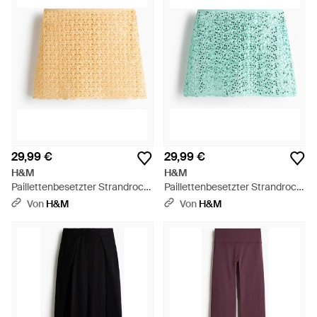
es diese Erwartungen nicht immer wieder erfüllen würde. In
dieser Kollektion gibt es Trendiges, Modernes und Cooles. Ob
es sich nun um einen Bleistiftrock, Maxi- oder Midi-Rock
handelt.
29,99 €
29,99 €
H&M
H&M
Paillettenbesetzter Strandrock
Paillettenbesetzter Strandrock
im Häkellook - Natur
im Häkellook - Grün
Von
H&M
Von
H&M