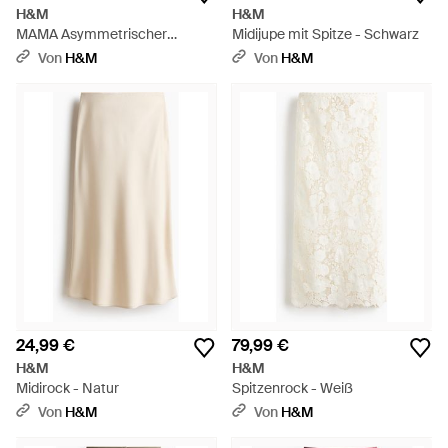
H&M
H&M
MAMA Asymmetrischer
Midijupe mit Spitze - Schwarz
Satinjupe - Schwarz
Von
H&M
Von
H&M
24,99 €
79,99 €
H&M
H&M
Midirock - Natur
Spitzenrock - Weiß
Von
H&M
Von
H&M