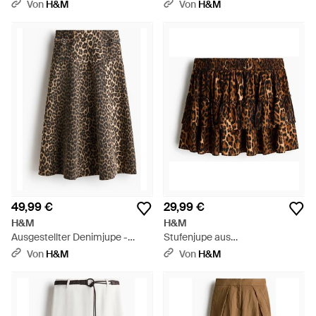
Mehrfarbig
Natur
Von
H&M
Von
H&M
49,99 €
29,99 €
H&M
H&M
Ausgestellter Denimjupe -
Stufenjupe aus
Braun
Viskosegemisch - Braun
Von
H&M
Von
H&M