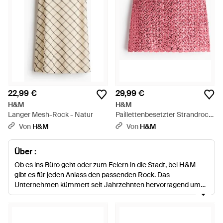
22,99 €
29,99 €
H&M
H&M
Langer Mesh-Rock - Natur
Paillettenbesetzter Strandrock
im Häkellook - Rot
Von
H&M
Von
H&M
Über :
Ob es ins Büro geht oder zum Feiern in die Stadt, bei H&M
gibt es für jeden Anlass den passenden Rock. Das
Unternehmen kümmert seit Jahrzehnten hervorragend um
die Bedürfnisse der modernen Frau. H&M versteht, wie
wichtig Vielseitigkeit, Beständigkeit und Zuverlässigkeit sind.
Das internationale Modehaus wäre heute nicht so groß, wenn