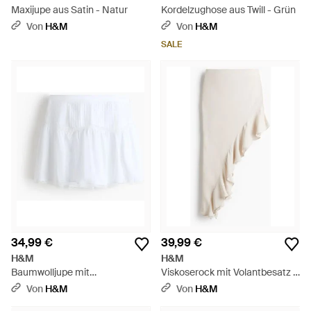
Maxijupe aus Satin - Natur
Kordelzughose aus Twill - Grün
Von
H&M
Von
H&M
SALE
34,99 €
39,99 €
H&M
H&M
Baumwolljupe mit
Viskoserock mit Volantbesatz -
Spitzenborten - Weiß
Weiß
Von
H&M
Von
H&M