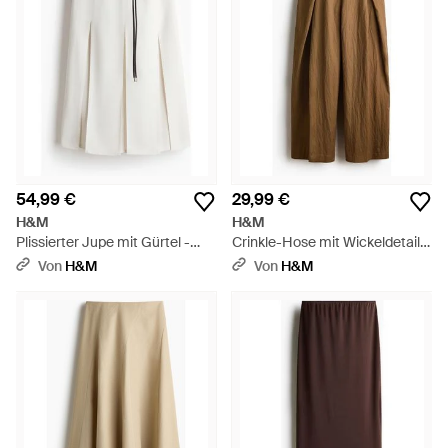
54,99 €
29,99 €
H&M
H&M
Plissierter Jupe mit Gürtel -
Crinkle-Hose mit Wickeldetail -
Weiß
Natur
Von
H&M
Von
H&M