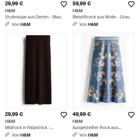
29,99 €
59,99 €
H&M
H&M
Stufenjupe aus Denim - Blau
Bleistiftrock aus Wolle - Grau
Von
H&M
Von
H&M
29,99 €
49,99 €
H&M
H&M
Midirock in Rippstrick -
Ausgestellter Rock aus
Schwarz
Leinengemisch - Blau
Von
H&M
Von
H&M