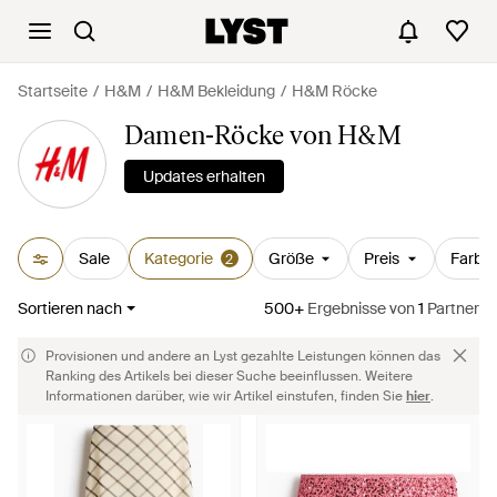
Startseite
H&M
H&M Bekleidung
H&M Röcke
Damen-Röcke von H&M
Updates erhalten
Sale
Kategorie
Größe
Preis
Farbe
2
Sortieren nach
500+
Ergebnisse
von
1
Partner
Provisionen und andere an Lyst gezahlte Leistungen können das
Ranking des Artikels bei dieser Suche beeinflussen. Weitere
Informationen darüber, wie wir Artikel einstufen, finden Sie
hier
.