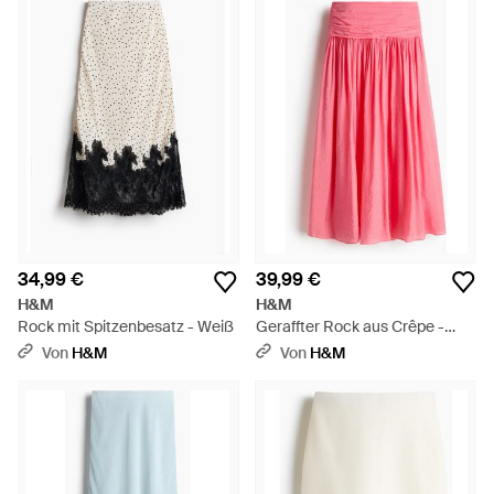
34,99 €
39,99 €
H&M
H&M
Rock mit Spitzenbesatz - Weiß
Geraffter Rock aus Crêpe -
Pink
Von
H&M
Von
H&M