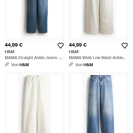
44,99 €
44,99 €
H&M
H&M
MAMA Straight Ankle Jeans -
MAMA Wide Low Waist Ankle
Blau
Jeans - Weiß
Von
H&M
Von
H&M