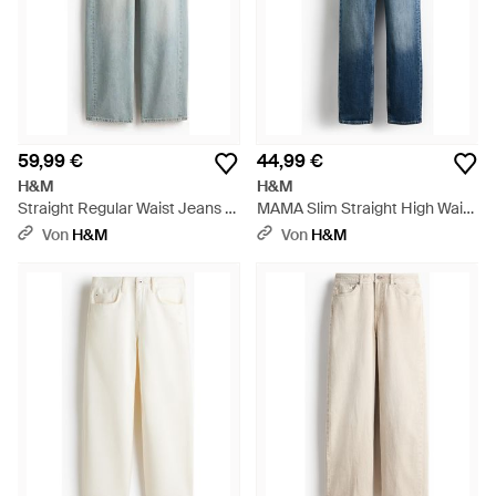
59,99 €
44,99 €
H&M
H&M
Straight Regular Waist Jeans -
MAMA Slim Straight High Waist
Blau
Jeans - Blau
Von
H&M
Von
H&M