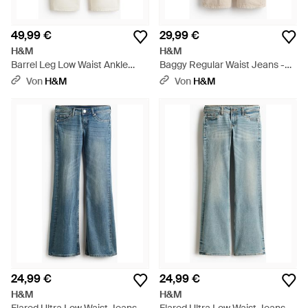
49,99 €
29,99 €
H&M
H&M
Barrel Leg Low Waist Ankle
Baggy Regular Waist Jeans -
Jeans - Weiß
Natur
Von
H&M
Von
H&M
24,99 €
24,99 €
H&M
H&M