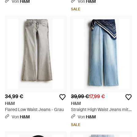
Blau
Ankle Jeans - Blau
Von
H&M
Von
H&M
SALE
34,99 €
39,99 €
17,99 €
H&M
H&M
Flared Low Waist Jeans - Grau
Straight High Waist Jeans mit
Tuch - Blau
Von
H&M
Von
H&M
SALE