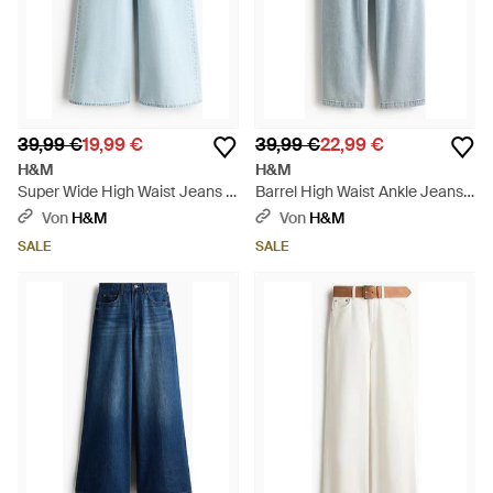
39,99 €
19,99 €
39,99 €
22,99 €
H&M
H&M
Super Wide High Waist Jeans -
Barrel High Waist Ankle Jeans -
Blau
Blau
Von
H&M
Von
H&M
SALE
SALE