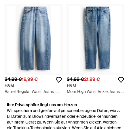
34,99 €
19,99 €
34,99 €
21,99 €
H&M
H&M
Barrel Regular Waist Jeans -
Mom High Waist Ankle Jeans -
Blau
Blau
Von
H&M
Von
H&M
Ihre Privatsphäre liegt uns am Herzen
Ihre Privatsphäre liegt uns am Herzen
SALE
SALE
Wir speichern und greifen auf personenbezogene Daten, wie z.
Wir speichern und greifen auf personenbezogene Daten, wie z.
B. Daten zum Browsingverhalten oder eindeutige Kennungen,
B. Daten zum Browsingverhalten oder eindeutige Kennungen,
auf Ihrem Gerät zu. Wenn Sie auf Annehmen klicken, werden
auf Ihrem Gerät zu. Wenn Sie auf Annehmen klicken, werden
die Tracking-Technologien aktiviert. Wenn Sie auf Alle ablehnen
die Tracking-Technologien aktiviert. Wenn Sie auf Alle ablehnen