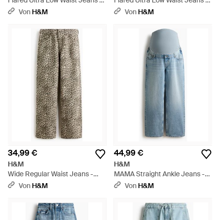
Flared Ultra Low Waist Jeans -
Flared Ultra Low Waist Jeans -
Blau
Blau
Von
H&M
Von
H&M
34,99 €
44,99 €
H&M
H&M
Wide Regular Waist Jeans -
MAMA Straight Ankle Jeans -
Mehrfarbig
Blau
Von
H&M
Von
H&M