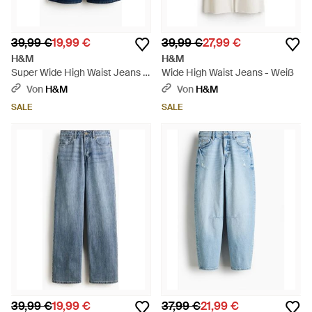
39,99 €
19,99 €
39,99 €
27,99 €
H&M
H&M
Super Wide High Waist Jeans -
Wide High Waist Jeans - Weiß
Blau
Von
H&M
Von
H&M
SALE
SALE
39,99 €
19,99 €
37,99 €
21,99 €