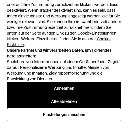
oder auf Ihre Zustimmung zurückziehen klicken, werden diese
oder auf Ihre Zustimmung zurückziehen klicken, werden diese
deaktiviert. Wenn Tracker deaktiviert sind, kann es sein, dass
deaktiviert. Wenn Tracker deaktiviert sind, kann es sein, dass
Ihnen einige Inhalte und Werbung angezeigt werden, die für Sie
Ihnen einige Inhalte und Werbung angezeigt werden, die für Sie
weniger relevant sind. Sie können Ihre Auswahl jederzeit ändern
weniger relevant sind. Sie können Ihre Auswahl jederzeit ändern
bzw. Ihre Zustimmung jederzeit zurücknehmen, indem Sie
bzw. Ihre Zustimmung jederzeit zurücknehmen, indem Sie
unten auf der Seite auf den Link zu den Cookie-Einstellungen
unten auf der Seite auf den Link zu den Cookie-Einstellungen
klicken. Weitere Einzelheiten finden Sie in unserer
klicken. Weitere Einzelheiten finden Sie in unserer
Cookie-
Cookie-
Richtlinie
Richtlinie
.
.
Unsere Partner und wir verarbeiten Daten, um Folgendes
Unsere Partner und wir verarbeiten Daten, um Folgendes
bereitzustellen:
bereitzustellen:
29,99 €
44,99 €
Speichern von Informationen auf einem Gerät und/oder Zugriff
Speichern von Informationen auf einem Gerät und/oder Zugriff
H&M
H&M
darauf. Personalisierte Werbung und Inhalte, Messen von
darauf. Personalisierte Werbung und Inhalte, Messen von
Wide High Waist Jeans - Blau
MAMA Wide High Waist Ankle
Werbung und Inhalten, Zielgruppenforschung und die
Werbung und Inhalten, Zielgruppenforschung und die
Jeans - Weiß
Von
H&M
Von
H&M
Entwicklung von Diensten.
Entwicklung von Diensten.
Annehmen
Annehmen
Alle ablehnen
Alle ablehnen
Einstellungen ansehen
Einstellungen ansehen