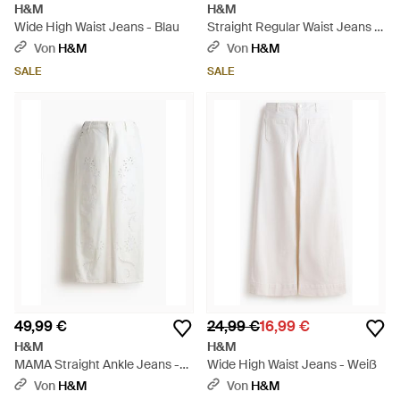
H&M
H&M
Wide High Waist Jeans - Blau
Straight Regular Waist Jeans -
Blau
Von
H&M
Von
H&M
SALE
SALE
49,99 €
24,99 €
16,99 €
H&M
H&M
MAMA Straight Ankle Jeans -
Wide High Waist Jeans - Weiß
Weiß
Von
H&M
Von
H&M