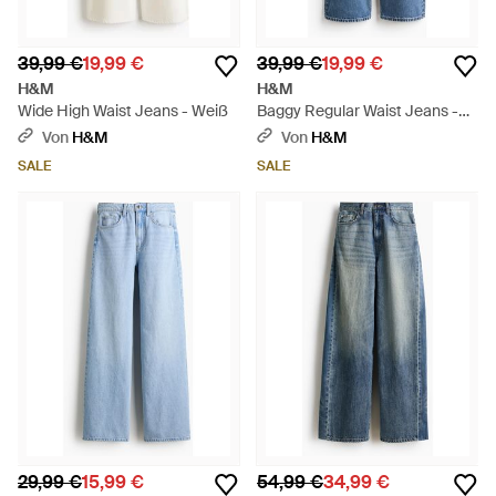
39,99 €
19,99 €
39,99 €
19,99 €
H&M
H&M
Wide High Waist Jeans - Weiß
Baggy Regular Waist Jeans -
Blau
Von
H&M
Von
H&M
SALE
SALE
29,99 €
15,99 €
54,99 €
34,99 €