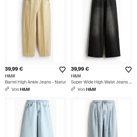
39,99 €
39,99 €
H&M
H&M
Barrel High Ankle Jeans - Natur
Super Wide High Waist Jeans -
Schwarz
Von
H&M
Von
H&M