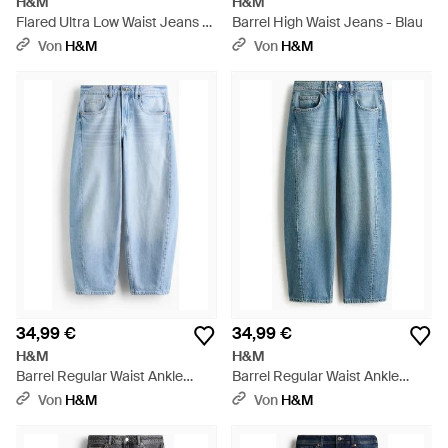
H&M
H&M
Flared Ultra Low Waist Jeans -
Barrel High Waist Jeans - Blau
Grau
Von
H&M
Von
H&M
34,99 €
34,99 €
H&M
H&M
Barrel Regular Waist Ankle
Barrel Regular Waist Ankle
Jeans - Blau
Jeans - Blau
Von
H&M
Von
H&M