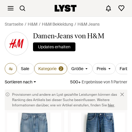
Startseite
H&M
H&M Bekleidung
H&M Jeans
Damen-Jeans von H&M
Updates erhalten
Sale
Kategorie
Größe
Preis
Farbe
2
Sortieren nach
500+
Ergebnisse
von
1
Partner
Provisionen und andere an Lyst gezahlte Leistungen können das
Ranking des Artikels bei dieser Suche beeinflussen. Weitere
Informationen darüber, wie wir Artikel einstufen, finden Sie
hier
.