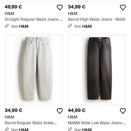
49,99 €
34,99 €
H&M
H&M
Straight Regular Waist Jeans -
Barrel High Waist Jeans - Weiß
Blau
Von
H&M
Von
H&M
34,99 €
44,99 €
H&M
H&M
Barrel Regular Waist Ankle
MAMA Wide Low Waist Jeans -
Jeans - Weiß
Schwarz
Von
H&M
Von
H&M