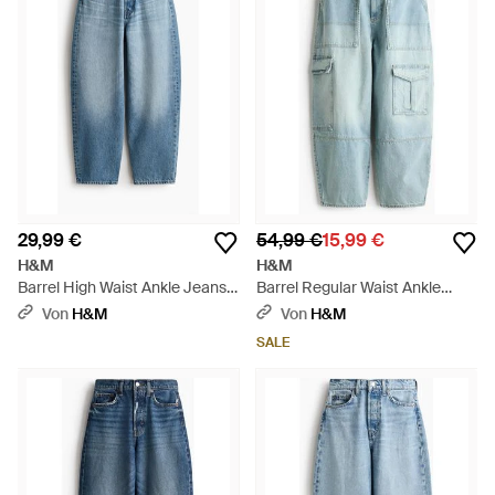
29,99 €
54,99 €
15,99 €
H&M
H&M
Barrel High Waist Ankle Jeans -
Barrel Regular Waist Ankle
Blau
Jeans - Blau
Von
H&M
Von
H&M
SALE