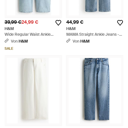
39,99 €
24,99 €
44,99 €
H&M
H&M
Wide Regular Waist Ankle
MAMA Straight Ankle Jeans -
Jeans - Blau
Blau
Von
H&M
Von
H&M
SALE