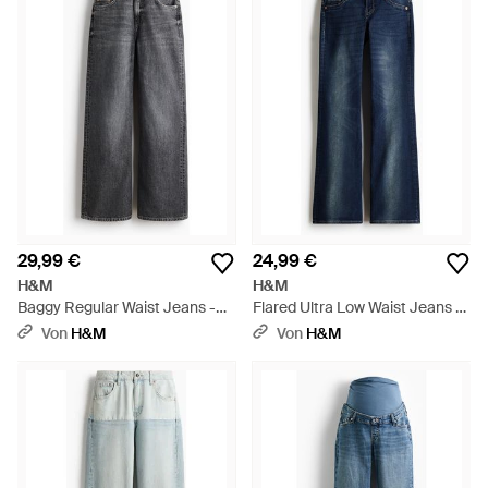
29,99 €
24,99 €
H&M
H&M
Baggy Regular Waist Jeans -
Flared Ultra Low Waist Jeans -
Grau
Blau
Von
H&M
Von
H&M