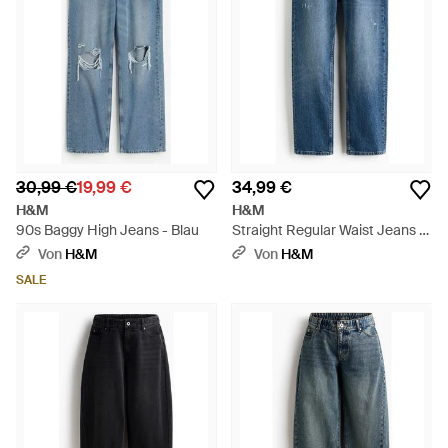
30,99 €
19,99 €
34,99 €
H&M
H&M
90s Baggy High Jeans - Blau
Straight Regular Waist Jeans -
Blau
Von
H&M
Von
H&M
SALE