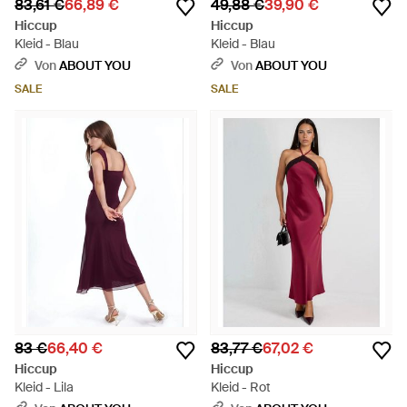
83,61 €
66,89 €
49,88 €
39,90 €
Hiccup
Hiccup
Kleid - Blau
Kleid - Blau
Von
ABOUT YOU
Von
ABOUT YOU
SALE
SALE
83 €
66,40 €
83,77 €
67,02 €
Hiccup
Hiccup
Kleid - Lila
Kleid - Rot