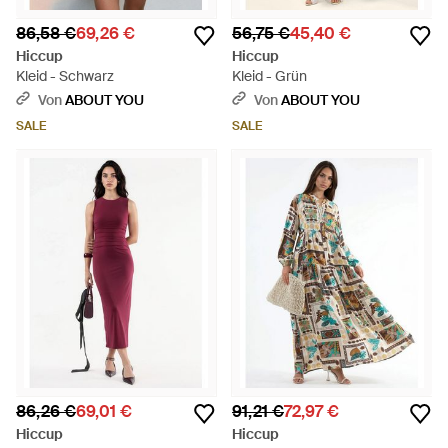
86,58 €
69,26 €
56,75 €
45,40 €
Hiccup
Hiccup
Kleid - Schwarz
Kleid - Grün
Von
ABOUT YOU
Von
ABOUT YOU
SALE
SALE
86,26 €
69,01 €
91,21 €
72,97 €
Hiccup
Hiccup