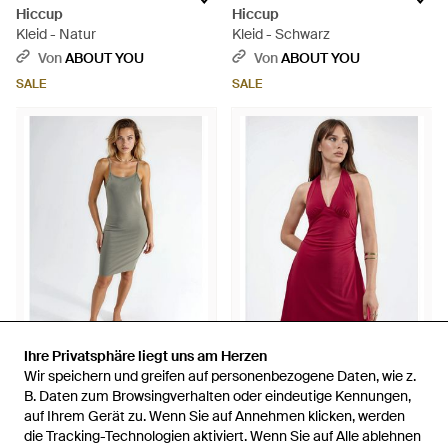
Hiccup
Hiccup
Kleid - Natur
Kleid - Schwarz
Von
ABOUT YOU
Von
ABOUT YOU
SALE
SALE
Ihre Privatsphäre liegt uns am Herzen
Ihre Privatsphäre liegt uns am Herzen
72,27 €
57,82 €
68,69 €
54,95 €
Wir speichern und greifen auf personenbezogene Daten, wie z.
Wir speichern und greifen auf personenbezogene Daten, wie z.
Hiccup
Hiccup
B. Daten zum Browsingverhalten oder eindeutige Kennungen,
B. Daten zum Browsingverhalten oder eindeutige Kennungen,
Kleid - Grün
Kleid - Rot
auf Ihrem Gerät zu. Wenn Sie auf Annehmen klicken, werden
auf Ihrem Gerät zu. Wenn Sie auf Annehmen klicken, werden
die Tracking-Technologien aktiviert. Wenn Sie auf Alle ablehnen
die Tracking-Technologien aktiviert. Wenn Sie auf Alle ablehnen
Von
ABOUT YOU
Von
ABOUT YOU