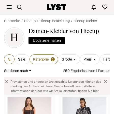
Startseite
Hiccup
Hiccup Bekleidung
Hiccup Kleider
Damen-Kleider von Hiccup
H
Updates erhalten
Sale
Kategorie
Größe
Preis
Farbe
2
Sortieren nach
259
Ergebnisse
von
1
Partner
Provisionen und andere an Lyst gezahlte Leistungen können das
Ranking des Artikels bei dieser Suche beeinflussen. Weitere
Informationen darüber, wie wir Artikel einstufen, finden Sie
hier
.