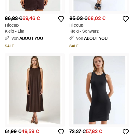
86,82 €
69,46 €
85,03 €
68,02 €
Hiccup
Hiccup
Kleid - Lila
Kleid - Schwarz
Von
ABOUT YOU
Von
ABOUT YOU
SALE
SALE
61,99 €
49,59 €
72,27 €
57,82 €