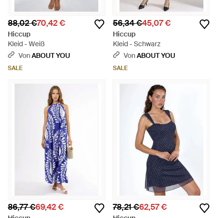
88,02 €
70,42 €
56,34 €
45,07 €
Hiccup
Hiccup
Kleid - Weiß
Kleid - Schwarz
Von
ABOUT YOU
Von
ABOUT YOU
SALE
SALE
86,77 €
69,42 €
78,21 €
62,57 €