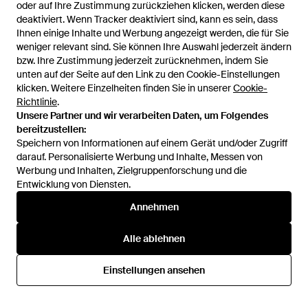
oder auf Ihre Zustimmung zurückziehen klicken, werden diese
oder auf Ihre Zustimmung zurückziehen klicken, werden diese
SALE
SALE
deaktiviert. Wenn Tracker deaktiviert sind, kann es sein, dass
deaktiviert. Wenn Tracker deaktiviert sind, kann es sein, dass
Ihnen einige Inhalte und Werbung angezeigt werden, die für Sie
Ihnen einige Inhalte und Werbung angezeigt werden, die für Sie
weniger relevant sind. Sie können Ihre Auswahl jederzeit ändern
weniger relevant sind. Sie können Ihre Auswahl jederzeit ändern
bzw. Ihre Zustimmung jederzeit zurücknehmen, indem Sie
bzw. Ihre Zustimmung jederzeit zurücknehmen, indem Sie
unten auf der Seite auf den Link zu den Cookie-Einstellungen
unten auf der Seite auf den Link zu den Cookie-Einstellungen
klicken. Weitere Einzelheiten finden Sie in unserer
klicken. Weitere Einzelheiten finden Sie in unserer
Cookie-
Cookie-
Richtlinie
Richtlinie
.
.
Unsere Partner und wir verarbeiten Daten, um Folgendes
Unsere Partner und wir verarbeiten Daten, um Folgendes
bereitzustellen:
bereitzustellen:
Speichern von Informationen auf einem Gerät und/oder Zugriff
Speichern von Informationen auf einem Gerät und/oder Zugriff
darauf. Personalisierte Werbung und Inhalte, Messen von
darauf. Personalisierte Werbung und Inhalte, Messen von
Werbung und Inhalten, Zielgruppenforschung und die
Werbung und Inhalten, Zielgruppenforschung und die
Entwicklung von Diensten.
Entwicklung von Diensten.
84,13 €
67,30 €
46,59 €
37,27 €
Annehmen
Annehmen
Hiccup
Hiccup
Kleid - Schwarz
Kleid - Braun
Alle ablehnen
Alle ablehnen
Von
ABOUT YOU
Von
ABOUT YOU
SALE
Einstellungen ansehen
Einstellungen ansehen
SALE