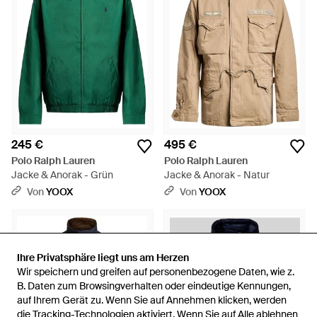
245 €
495 €
Polo Ralph Lauren
Polo Ralph Lauren
Jacke & Anorak - Grün
Jacke & Anorak - Natur
Von
YOOX
Von
YOOX
Ihre Privatsphäre liegt uns am Herzen
Ihre Privatsphäre liegt uns am Herzen
Wir speichern und greifen auf personenbezogene Daten, wie z.
Wir speichern und greifen auf personenbezogene Daten, wie z.
B. Daten zum Browsingverhalten oder eindeutige Kennungen,
B. Daten zum Browsingverhalten oder eindeutige Kennungen,
auf Ihrem Gerät zu. Wenn Sie auf Annehmen klicken, werden
auf Ihrem Gerät zu. Wenn Sie auf Annehmen klicken, werden
die Tracking-Technologien aktiviert. Wenn Sie auf Alle ablehnen
die Tracking-Technologien aktiviert. Wenn Sie auf Alle ablehnen