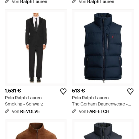
Twillsakko - Blau
Blau
Von
Ralph Lauren
Von
Ralph Lauren
1.531 €
513 €
Polo Ralph Lauren
Polo Ralph Lauren
Smoking - Schwarz
The Gorham Daunenweste -
Blau
Von
REVOLVE
Von
FARFETCH