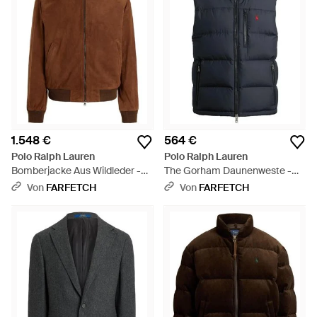
1.548 €
564 €
Polo Ralph Lauren
Polo Ralph Lauren
Bomberjacke Aus Wildleder -
The Gorham Daunenweste -
Braun
Blau
Von
FARFETCH
Von
FARFETCH