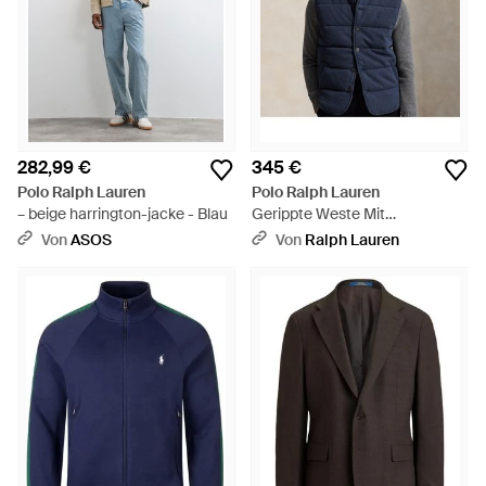
282,99 €
345 €
Polo Ralph Lauren
Polo Ralph Lauren
– beige harrington-jacke - Blau
Gerippte Weste Mit
Hahnentrittmuster - Blau
Von
ASOS
Von
Ralph Lauren