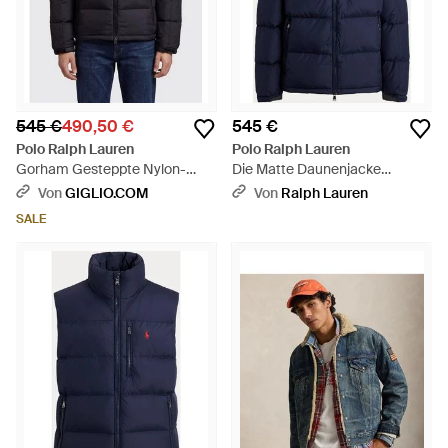
545 €
490,50 €
545 €
Polo Ralph Lauren
Polo Ralph Lauren
Gorham Gesteppte Nylon-
Die Matte Daunenjacke
Daunenjacke Mit Kapuze Und
Gorham - Blau
Von
GIGLIO.COM
Von
Ralph Lauren
Pony-Logo - Blau
SALE