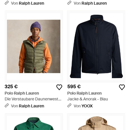
Rot
Sakko - Schwarz
Von
Ralph Lauren
Von
Ralph Lauren
325 €
595 €
Polo Ralph Lauren
Polo Ralph Lauren
Die Verstaubare Daunenweste
Jacke & Anorak - Blau
Colden - Grün
Von
Ralph Lauren
Von
YOOX