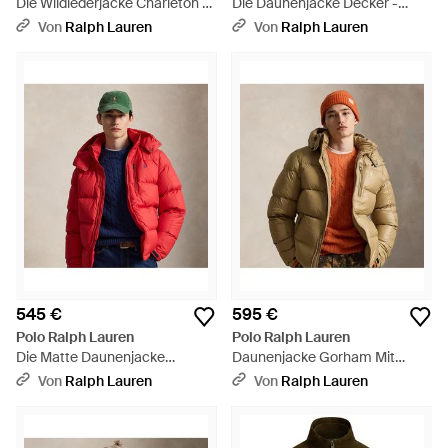
Die Wildlederjacke Charleton -
Die Daunenjacke Decker -
Braun
Braun
Von
Ralph Lauren
Von
Ralph Lauren
545 €
595 €
Polo Ralph Lauren
Polo Ralph Lauren
Die Matte Daunenjacke
Daunenjacke Gorham Mit
Gorham - Rot
Glänzendem Finish - Braun
Von
Ralph Lauren
Von
Ralph Lauren