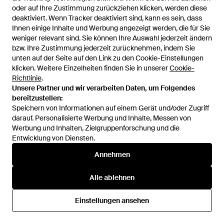
oder auf Ihre Zustimmung zurückziehen klicken, werden diese
oder auf Ihre Zustimmung zurückziehen klicken, werden diese
deaktiviert. Wenn Tracker deaktiviert sind, kann es sein, dass
deaktiviert. Wenn Tracker deaktiviert sind, kann es sein, dass
Ihnen einige Inhalte und Werbung angezeigt werden, die für Sie
Ihnen einige Inhalte und Werbung angezeigt werden, die für Sie
weniger relevant sind. Sie können Ihre Auswahl jederzeit ändern
weniger relevant sind. Sie können Ihre Auswahl jederzeit ändern
bzw. Ihre Zustimmung jederzeit zurücknehmen, indem Sie
bzw. Ihre Zustimmung jederzeit zurücknehmen, indem Sie
395 €
599 €
unten auf der Seite auf den Link zu den Cookie-Einstellungen
unten auf der Seite auf den Link zu den Cookie-Einstellungen
Polo Ralph Lauren
Polo Ralph Lauren
klicken. Weitere Einzelheiten finden Sie in unserer
klicken. Weitere Einzelheiten finden Sie in unserer
Cookie-
Cookie-
Gesteppte Jacke - Blau
Regular Fit Steppjacke mit
Richtlinie
Richtlinie
.
.
Zweiwege-Reißverschluss -
Unsere Partner und wir verarbeiten Daten, um Folgendes
Unsere Partner und wir verarbeiten Daten, um Folgendes
Von
FARFETCH
Von
Peek & Cloppenburg
Blau
bereitzustellen:
bereitzustellen:
AT
Speichern von Informationen auf einem Gerät und/oder Zugriff
Speichern von Informationen auf einem Gerät und/oder Zugriff
darauf. Personalisierte Werbung und Inhalte, Messen von
darauf. Personalisierte Werbung und Inhalte, Messen von
Werbung und Inhalten, Zielgruppenforschung und die
Werbung und Inhalten, Zielgruppenforschung und die
Entwicklung von Diensten.
Entwicklung von Diensten.
Annehmen
Annehmen
Alle ablehnen
Alle ablehnen
Einstellungen ansehen
Einstellungen ansehen