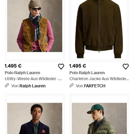
1.495 €
1.495 €
Polo Ralph Lauren
Polo Ralph Lauren
Utility-Weste Aus Wildleder -
Charleton Jacke Aus Wildleder
Rot
- Braun
Von
Ralph Lauren
Von
FARFETCH