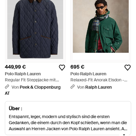
449,99 €
695 €
Polo Ralph Lauren
Polo Ralph Lauren
Regular Fit Steppjacke mit
Relaxed-Fit Anorak Elsdon -
Cord Umlegekragen - Blau
Grün
Von
Peek & Cloppenburg
Von
Ralph Lauren
AT
Über :
Entspannt, leger, modern und stylisch sind die ersten
Gedanken, die einem durch den Kopf schießen, wenn man die
Auswahl an Herren Jacken von Polo Ralph Lauren ansieht. Als
eine der beliebtesten Marken westlich des Atlantiks formt und