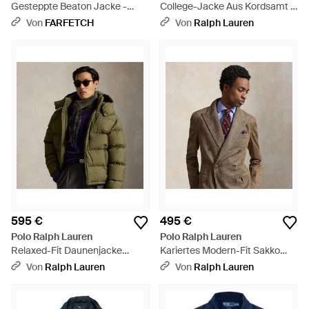
Gesteppte Beaton Jacke -
College-Jacke Aus Kordsamt -
Braun
Lila
Von
FARFETCH
Von
Ralph Lauren
595 €
495 €
Polo Ralph Lauren
Polo Ralph Lauren
Relaxed-Fit Daunenjacke
Kariertes Modern-Fit Sakko
Gorham - Grün
Polo Soft - Braun
Von
Ralph Lauren
Von
Ralph Lauren