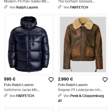
Modern-Fit Polo-Sakko Mit
The Gorham Glossed
Karomuster - Braun
Daunenjacke Mit Kapuze -
Von
Ralph Lauren
Von
FARFETCH
Schwarz
595 €
2.990 €
Polo Ralph Lauren
Polo Ralph Lauren
Gefütterte Jacke Mit
Regular Fit Lederjacke mit
Abnehmbarer Kapuze - Blau
Lammfellkragen Modell
Von
FARFETCH
Von
Peek & Cloppenburg
'ICELANDIC' - Braun
AT