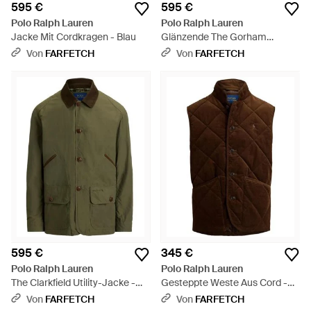
595 €
595 €
Polo Ralph Lauren
Polo Ralph Lauren
Jacke Mit Cordkragen - Blau
Glänzende The Gorham
Daunenjacke - Braun
Von
FARFETCH
Von
FARFETCH
595 €
345 €
Polo Ralph Lauren
Polo Ralph Lauren
The Clarkfield Utility-Jacke -
Gesteppte Weste Aus Cord -
Grün
Braun
Von
FARFETCH
Von
FARFETCH