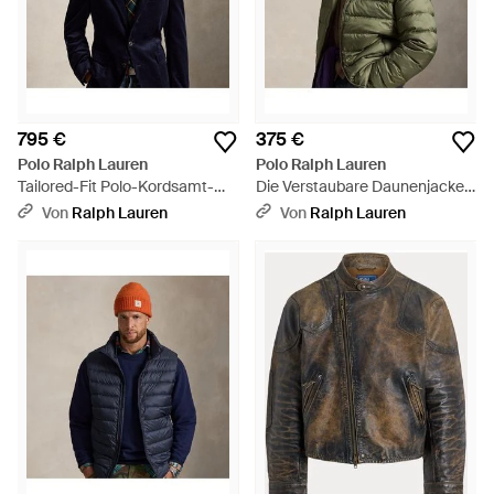
795 €
375 €
Polo Ralph Lauren
Polo Ralph Lauren
Tailored-Fit Polo-Kordsamt-
Die Verstaubare Daunenjacke
Anzugjacke - Blau
Colden - Grün
Von
Ralph Lauren
Von
Ralph Lauren