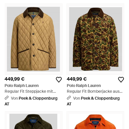
definiert dieses Label die Modeindustrie schon seit seiner
erfolgreichen Gründung neu. Ob Sie auf der Suche nach
einem neuen sportlichen Sakko fürs Büro oder einer schicken
Lederjacke sind; wenn Sie eine Polo Ralph Lauren Jacken
anziehen, müssen Sie sich keine Gedanken über Ihren Look
machen. Mit so modernem Stil sehen Sie immer gut aus.
449,99 €
449,99 €
Polo Ralph Lauren
Polo Ralph Lauren
Regular Fit Steppjacke mit
Regular Fit Bomberjacke aus
Cord Umlegekragen - Natur
reiner Baumwolle - Braun
Von
Peek & Cloppenburg
Von
Peek & Cloppenburg
AT
AT