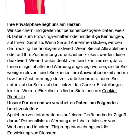
Ihre Privatsphäre liegt uns am Herzen
Ihre Privatsphäre liegt uns am Herzen
Wir speichern und greifen auf personenbezogene Daten, wie z.
Wir speichern und greifen auf personenbezogene Daten, wie z.
182 €
B. Daten zum Browsingverhalten oder eindeutige Kennungen,
B. Daten zum Browsingverhalten oder eindeutige Kennungen,
auf Ihrem Gerät zu. Wenn Sie auf Annehmen klicken, werden
auf Ihrem Gerät zu. Wenn Sie auf Annehmen klicken, werden
ÉTERNE
die Tracking-Technologien aktiviert. Wenn Sie auf Alle ablehnen
die Tracking-Technologien aktiviert. Wenn Sie auf Alle ablehnen
Maxi-Sarong Esme - Rot
oder auf Ihre Zustimmung zurückziehen klicken, werden diese
oder auf Ihre Zustimmung zurückziehen klicken, werden diese
Von
REVOLVE
deaktiviert. Wenn Tracker deaktiviert sind, kann es sein, dass
deaktiviert. Wenn Tracker deaktiviert sind, kann es sein, dass
AUSVERKAUFT
Ihnen einige Inhalte und Werbung angezeigt werden, die für Sie
Ihnen einige Inhalte und Werbung angezeigt werden, die für Sie
weniger relevant sind. Sie können Ihre Auswahl jederzeit ändern
weniger relevant sind. Sie können Ihre Auswahl jederzeit ändern
bzw. Ihre Zustimmung jederzeit zurücknehmen, indem Sie
bzw. Ihre Zustimmung jederzeit zurücknehmen, indem Sie
unten auf der Seite auf den Link zu den Cookie-Einstellungen
unten auf der Seite auf den Link zu den Cookie-Einstellungen
klicken. Weitere Einzelheiten finden Sie in unserer
klicken. Weitere Einzelheiten finden Sie in unserer
Cookie-
Cookie-
Richtlinie
Richtlinie
.
.
Unsere Partner und wir verarbeiten Daten, um Folgendes
Unsere Partner und wir verarbeiten Daten, um Folgendes
bereitzustellen:
bereitzustellen:
Speichern von Informationen auf einem Gerät und/oder Zugriff
Speichern von Informationen auf einem Gerät und/oder Zugriff
darauf. Personalisierte Werbung und Inhalte, Messen von
darauf. Personalisierte Werbung und Inhalte, Messen von
Werbung und Inhalten, Zielgruppenforschung und die
Werbung und Inhalten, Zielgruppenforschung und die
Entwicklung von Diensten.
Entwicklung von Diensten.