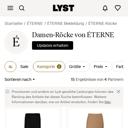
Startseite
ÉTERNE
ÉTERNE Bekleidung
ÉTERNE Röcke
Damen-Röcke von ÉTERNE
É
Updates erhalten
Sale
Kategorie
Größe
Preis
Farbe
2
Sortieren nach
15
Ergebnisse
von
4
Partnern
Provisionen und andere an Lyst gezahlte Leistungen können das
Ranking des Artikels bei dieser Suche beeinflussen. Weitere
Informationen darüber, wie wir Artikel einstufen, finden Sie
hier
.