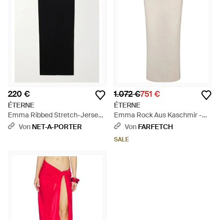
220 €
1.072 €
751 €
ÉTERNE
ÉTERNE
Emma Ribbed Stretch-Jersey
Emma Rock Aus Kaschmir -
Maxi Skirt - Schwarz
Weiß
Von
NET-A-PORTER
Von
FARFETCH
SALE