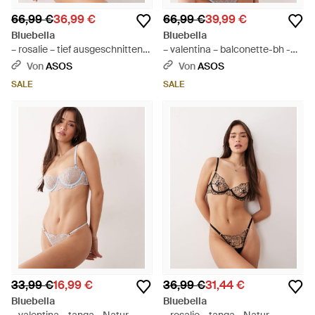
66,99 €
36,99 €
66,99 €
39,99 €
Bluebella
Bluebella
– rosalie – tief ausgeschnittener
– valentina – balconette-bh -
bh - Natur
Braun
Von
ASOS
Von
ASOS
SALE
SALE
33,99 €
16,99 €
36,99 €
31,44 €
Bluebella
Bluebella