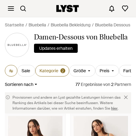
Startseite
Bluebella
Bluebella Bekleidung
Bluebella Dessous
Damen-Dessous von Bluebella
Updates erhalten
Sale
Kategorie
Größe
Preis
Farbe
2
Sortieren nach
77
Ergebnisse
von
2
Partnern
Provisionen und andere an Lyst gezahlte Leistungen können das
Ranking des Artikels bei dieser Suche beeinflussen. Weitere
Informationen darüber, wie wir Artikel einstufen, finden Sie
hier
.