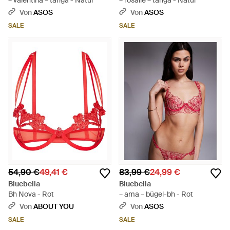
– valentina – tanga - Natur
– rosalie – tanga - Natur
Von
ASOS
Von
ASOS
SALE
SALE
54,90 €
49,41 €
83,99 €
24,99 €
Bluebella
Bluebella
Bh Nova - Rot
– ama – bügel-bh - Rot
Von
ABOUT YOU
Von
ASOS
SALE
SALE