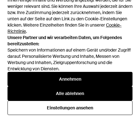
Ihnen einige Inhalte und Werbung angezeigt werden, die für Sie
Ihnen einige Inhalte und Werbung angezeigt werden, die für Sie
weniger relevant sind. Sie können Ihre Auswahl jederzeit ändern
weniger relevant sind. Sie können Ihre Auswahl jederzeit ändern
bzw. Ihre Zustimmung jederzeit zurücknehmen, indem Sie
bzw. Ihre Zustimmung jederzeit zurücknehmen, indem Sie
unten auf der Seite auf den Link zu den Cookie-Einstellungen
unten auf der Seite auf den Link zu den Cookie-Einstellungen
klicken. Weitere Einzelheiten finden Sie in unserer
klicken. Weitere Einzelheiten finden Sie in unserer
Cookie-
Cookie-
Richtlinie
Richtlinie
.
.
Unsere Partner und wir verarbeiten Daten, um Folgendes
Unsere Partner und wir verarbeiten Daten, um Folgendes
bereitzustellen:
bereitzustellen:
Speichern von Informationen auf einem Gerät und/oder Zugriff
Speichern von Informationen auf einem Gerät und/oder Zugriff
darauf. Personalisierte Werbung und Inhalte, Messen von
darauf. Personalisierte Werbung und Inhalte, Messen von
Werbung und Inhalten, Zielgruppenforschung und die
Werbung und Inhalten, Zielgruppenforschung und die
Entwicklung von Diensten.
Entwicklung von Diensten.
18,62 €
53,59 €
Annehmen
Annehmen
Bluebella
Bluebella
Bh Naomi - Natur
– patrice – bügel-bh - Grau
Alle ablehnen
Alle ablehnen
Von
ABOUT YOU
Von
ASOS
AUSVERKAUFT
Einstellungen ansehen
Einstellungen ansehen
AUSVERKAUFT