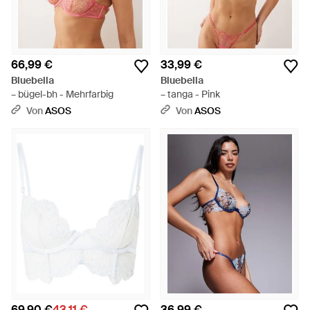
66,99 €
33,99 €
Bluebella
Bluebella
– bügel-bh - Mehrfarbig
– tanga - Pink
Von
ASOS
Von
ASOS
69,90 €
43,11 €
36,99 €