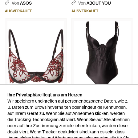
Von
ASOS
Von
ABOUT YOU
AUSVERKAUFT
AUSVERKAUFT
Ihre Privatsphäre liegt uns am Herzen
Ihre Privatsphäre liegt uns am Herzen
38,17 €
38,94 €
Wir speichern und greifen auf personenbezogene Daten, wie z.
Wir speichern und greifen auf personenbezogene Daten, wie z.
Bluebella
Bluebella
B. Daten zum Browsingverhalten oder eindeutige Kennungen,
B. Daten zum Browsingverhalten oder eindeutige Kennungen,
Bh Malina - Pink
Body Verona - Schwarz
auf Ihrem Gerät zu. Wenn Sie auf Annehmen klicken, werden
auf Ihrem Gerät zu. Wenn Sie auf Annehmen klicken, werden
die Tracking-Technologien aktiviert. Wenn Sie auf Alle ablehnen
die Tracking-Technologien aktiviert. Wenn Sie auf Alle ablehnen
Von
ABOUT YOU
Von
ABOUT YOU
oder auf Ihre Zustimmung zurückziehen klicken, werden diese
oder auf Ihre Zustimmung zurückziehen klicken, werden diese
AUSVERKAUFT
AUSVERKAUFT
deaktiviert. Wenn Tracker deaktiviert sind, kann es sein, dass
deaktiviert. Wenn Tracker deaktiviert sind, kann es sein, dass