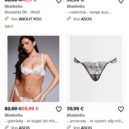
Bluebella
Bluebella
Bluebella Bh - Weiß
– calantha – tanga aus
blumenspitze - Schwarz
Von
ABOUT YOU
Von
ASOS
SALE
83,99 €
59,99 €
39,99 €
Bluebella
Bluebella
– gabriella – er bügel-bh mit
– amarosa – er ouvert-slip mit
blumenstickerei - Weiß
blumenstickerei - Mettallic
Von
ASOS
Von
ASOS