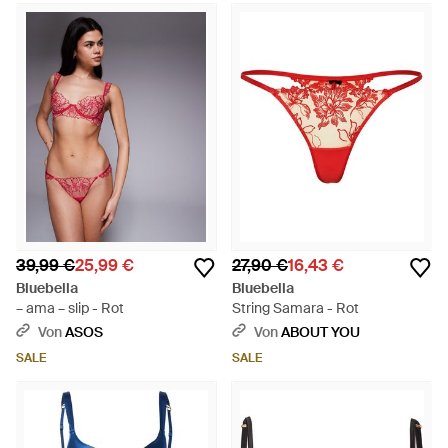
39,99 €
25,99 €
27,90 €
16,43 €
Bluebella
Bluebella
– ama – slip - Rot
String Samara - Rot
Von
ASOS
Von
ABOUT YOU
SALE
SALE