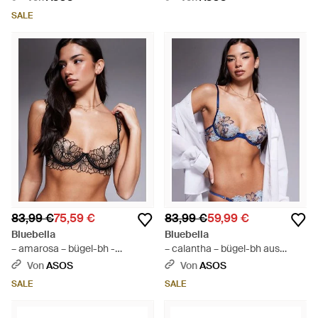
SALE
83,99 €
75,59 €
83,99 €
59,99 €
Bluebella
Bluebella
– amarosa – bügel-bh -
– calantha – bügel-bh aus
Schwarz
blumenspitze - Blau
Von
ASOS
Von
ASOS
SALE
SALE