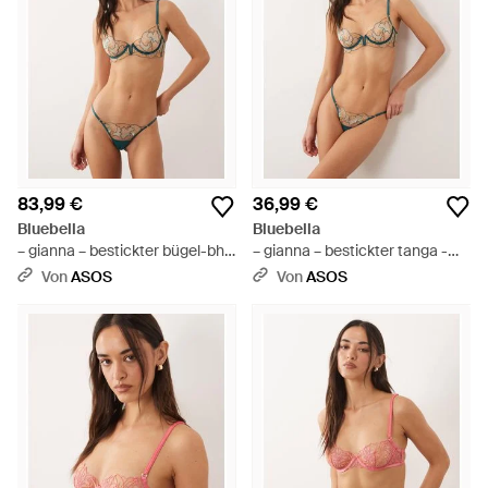
83,99 €
36,99 €
Bluebella
Bluebella
– gianna – bestickter bügel-bh -
– gianna – bestickter tanga -
Natur
Natur
Von
ASOS
Von
ASOS