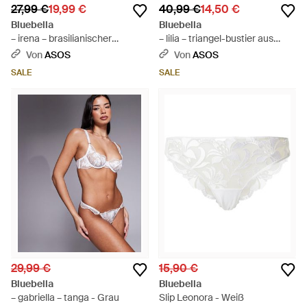
27,99 €
19,99 €
40,99 €
14,50 €
Bluebella
Bluebella
– irena – brasilianischer
– lilia – triangel-bustier aus
spitzen-slip - Blau
transparentem netzstoff -
Von
ASOS
Von
ASOS
Schwarz
SALE
SALE
29,99 €
15,90 €
Bluebella
Bluebella
– gabriella – tanga - Grau
Slip Leonora - Weiß