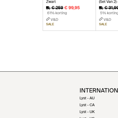
Zwart
(Set Van 2)
€ 259
€ 99,95
€ 31,9
61% korting
5% kortin
V&D
V&D
SALE
SALE
INTERNATIO
Lyst - AU
Lyst - CA
Lyst - UK