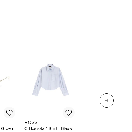
RALPH LAUREN
Trui - Roze
€ 235
Miinto
BOSS
- Groen
C_Boskota-1 Shirt - Blauw