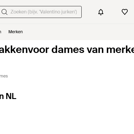
n
Merken
akkenvoor dames van merk
ames
n NL