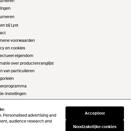
urneren
lingen
urneren
n bij Lyst
act
mene voorwaarden
acy en cookies
llectueel eigendom
matie over productenranglijst
n van particulieren
gorieën
nerprogramma
ie-instellingen
t sell or share my personal information
aring moderne slavernij
de:
Accepteer
. Personalised advertising and
verklaring
ment, audience research and
id verantwoord inkopen
Noodzakelijke cookies