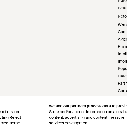
Reto
Beta
Reto
Werke
Cont
Alge
Priv
Inte
Infor
Kope
Cate
Part
Cook
Do no
Verkl
We and our partners process data to provi
tifiers, on
Store and/or access information on a device
s172-
cting Reject
content, advertising and content measure
Bele
sabled, some
services development.