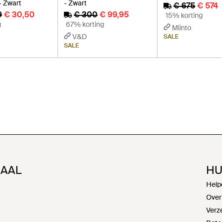
 - Zwart
- Zwart
€ 675
€ 574
9
€ 30,50
€ 300
€ 99,95
15% korting
g
67% korting
Miinto
V&D
SALE
SALE
NAAL
HU
Help
Over
Verz