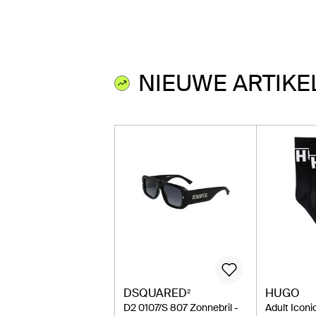
NIEUWE ARTIKE
DSQUARED²
HUGO
D2 0107/S 807 Zonnebril -
Adult Icon