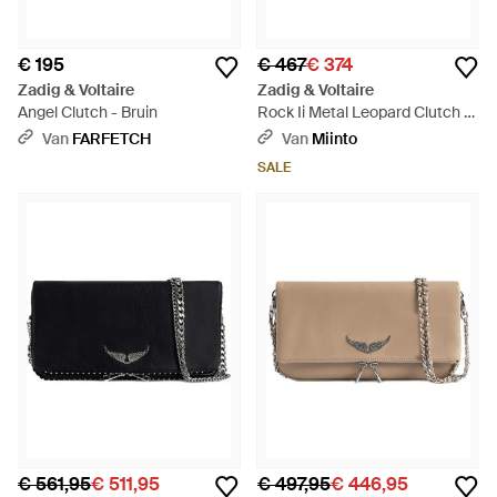
€ 195
€ 467
€ 374
Zadig & Voltaire
Zadig & Voltaire
Angel Clutch - Bruin
Rock Ii Metal Leopard Clutch -
Metallic
Van
FARFETCH
Van
Miinto
SALE
€ 561,95
€ 511,95
€ 497,95
€ 446,95