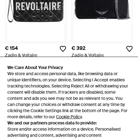
€ 154
€ 392
Zadig & Voltaire
Zadig & Voltaire
Z Pouch Revoltaire Clutch -
Rock Studs Clutch - Zwart
Zwart
We Care About Your Privacy
We Care About Your Privacy
Van
Miinto
Van
Miinto
We store and access personal data, like browsing data or
We store and access personal data, like browsing data or
unique identifiers, on your device. Selecting I Accept enables
unique identifiers, on your device. Selecting I Accept enables
tracking technologies. Selecting Reject All or withdrawing your
tracking technologies. Selecting Reject All or withdrawing your
consent will disable them. If trackers are disabled, some
consent will disable them. If trackers are disabled, some
content and ads you see may not be as relevant to you. You
content and ads you see may not be as relevant to you. You
can change your choices or withdraw consent at any time by
can change your choices or withdraw consent at any time by
clicking the Cookie Settings link at the bottom of the page. For
clicking the Cookie Settings link at the bottom of the page. For
more details, refer to our
more details, refer to our
Cookie Policy
Cookie Policy
.
.
We and our partners process data to provide:
We and our partners process data to provide:
Store and/or access information on a device. Personalised
Store and/or access information on a device. Personalised
advertising and content, advertising and content
advertising and content, advertising and content