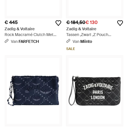
€ 445
€ 184,50
€ 130
Zadig & Voltaire
Zadig & Voltaire
Rock Macramé Clutch Met
Tassen ,Zwart ,Z Pouch
Chevron-Patroon - Wit
Revoltaire - Zwart
Van
FARFETCH
Van
Miinto
SALE