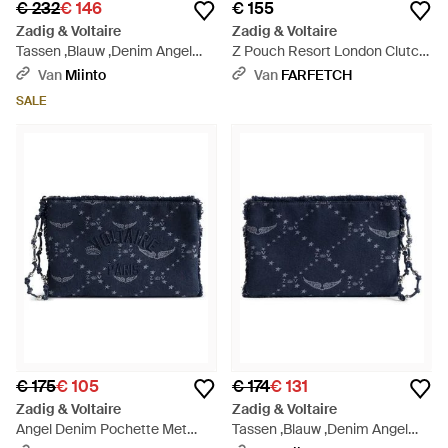
€ 232
€ 146
€ 155
Zadig & Voltaire
Zadig & Voltaire
Tassen ,Blauw ,Denim Angel
Z Pouch Resort London Clutch
Pouch Denim Monogram -
- Zwart
Van
Miinto
Van
FARFETCH
Blauw
SALE
€ 175
€ 105
€ 174
€ 131
Zadig & Voltaire
Zadig & Voltaire
Angel Denim Pochette Met
Tassen ,Blauw ,Denim Angel