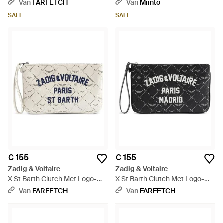
Monogram - Blauw
Pochette - Blauw
Van
FARFETCH
Van
Miinto
SALE
SALE
€ 155
€ 155
Zadig & Voltaire
Zadig & Voltaire
X St Barth Clutch Met Logo-
X St Barth Clutch Met Logo-
Print - Wit
Print - Zwart
Van
FARFETCH
Van
FARFETCH