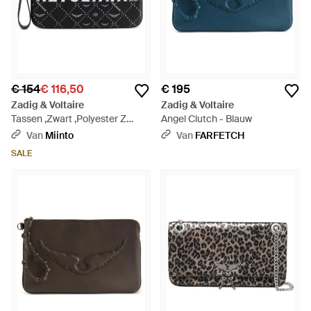
€ 154
€ 116,50
€ 195
Zadig & Voltaire
Zadig & Voltaire
Tassen ,Zwart ,Polyester Z
Angel Clutch - Blauw
Pouch Revoltaire Clutch -
Van
Miinto
Van
FARFETCH
Zwart
SALE