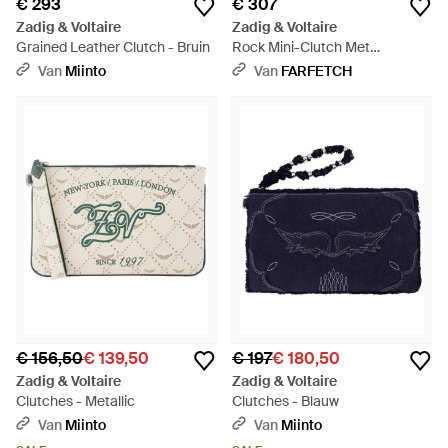
€ 293
€ 307
Zadig & Voltaire
Zadig & Voltaire
Grained Leather Clutch - Bruin
Rock Mini-Clutch Met
Tatoeage - Wit
Van
Miinto
Van
FARFETCH
€ 156,50
€ 139,50
€ 197
€ 180,50
Zadig & Voltaire
Zadig & Voltaire
Clutches - Metallic
Clutches - Blauw
Van
Miinto
Van
Miinto