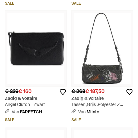
Groen
SALE
SALE
€ 229
€ 160
€ 268
€ 187,50
Zadig & Voltaire
Zadig & Voltaire
Angel Clutch - Zwart
Tassen ,Grijs ,Polyester Z
Pocket Monogram Tag Clutch -
Van
FARFETCH
Van
Miinto
Zwart
SALE
SALE