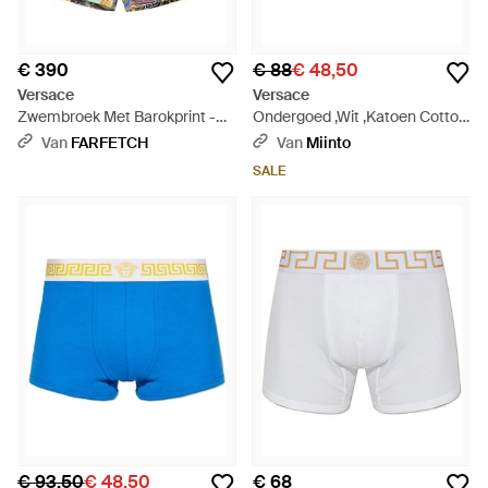
€ 390
€ 88
€ 48,50
Versace
Versace
Zwembroek Met Barokprint -
Ondergoed ,Wit ,Katoen Cotton
Rood
Briefs - Wit
Van
FARFETCH
Van
Miinto
SALE
€ 93,50
€ 48,50
€ 68