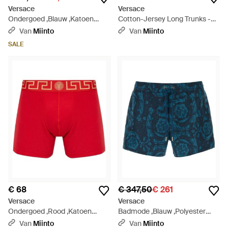
Versace
Versace
Ondergoed ,Blauw ,Katoen
Cotton-Jersey Long Trunks -
Cotton-Jersey Trunks - Blauw
Wit
Van
Miinto
Van
Miinto
SALE
€ 68
€ 347,50
€ 261
Versace
Versace
Ondergoed ,Rood ,Katoen
Badmode ,Blauw ,Polyester
Cotton-Jersey Lange Trunks -
Floral-Motif Zwemshorts Met
Van
Miinto
Van
Miinto