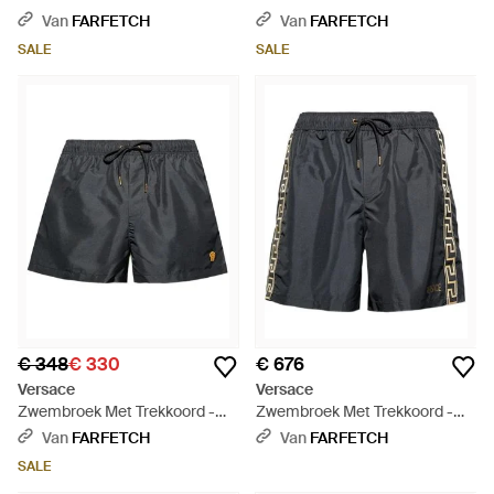
Grijs
Print - Naturel
Van
FARFETCH
Van
FARFETCH
SALE
SALE
€ 348
€ 330
€ 676
Versace
Versace
Zwembroek Met Trekkoord -
Zwembroek Met Trekkoord -
Grijs
Grijs
Van
FARFETCH
Van
FARFETCH
SALE