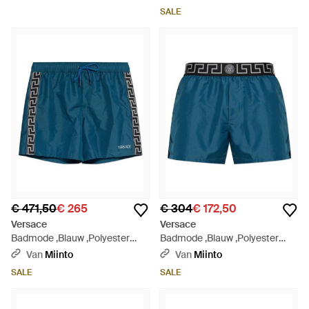
Rood
Trekkoord - Blauw
SALE
€ 471,50
€ 265
€ 304
€ 172,50
Versace
Versace
Badmode ,Blauw ,Polyester
Badmode ,Blauw ,Polyester
Jacquard Zwemshorts - Blauw
Greca Border Zwemshorts -
Van
Miinto
Van
Miinto
Blauw
SALE
SALE