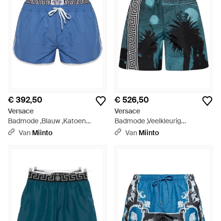
€ 392,50
€ 526,50
Versace
Versace
Badmode ,Blauw ,Katoen
Badmode ,Veelkleurig
Zwemshorts Met Dubbele
,Polyester Boardshorts Met
Van
Miinto
Van
Miinto
Tailleband - Blauw
Print - Blauw