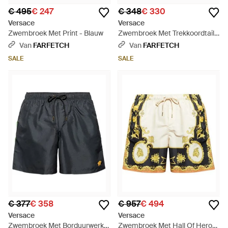
€ 495
€ 247
€ 348
€ 330
Versace
Versace
Zwembroek Met Print - Blauw
Zwembroek Met Trekkoordtaille
En Bloemenprint - Blauw
Van
FARFETCH
Van
FARFETCH
SALE
SALE
€ 377
€ 358
€ 957
€ 494
Versace
Versace
Zwembroek Met Borduurwerk -
Zwembroek Met Hall Of Heroes