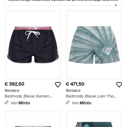
en luxe stoffen zijn slechts een paar van de hoogtepunten uit
de collectie. In deze selectie van zwembroeken en
boardshorts vind je een passende stijl, wat je voorkeur ook is.
Duik er vandaag nog in, want je kunt nooit genoeg opvallende
zwemkleding hebben.
€ 392,50
€ 471,50
Versace
Versace
Badmode ,Blauw ,Katoen
Badmode ,Blauw ,Leer The
Zwemshorts Met Dubbele
Vortex Printed Zwembroek -
Van
Miinto
Van
Miinto
Tailleband - Blauw
Blauw