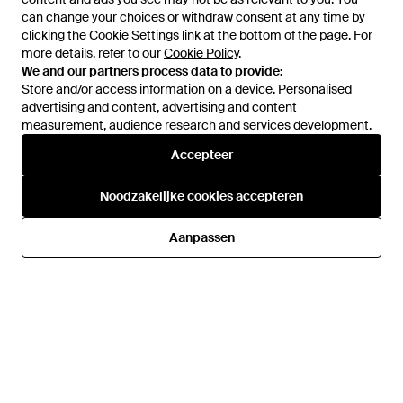
can change your choices or withdraw consent at any time by
can change your choices or withdraw consent at any time by
clicking the Cookie Settings link at the bottom of the page. For
clicking the Cookie Settings link at the bottom of the page. For
more details, refer to our
more details, refer to our
Cookie Policy
Cookie Policy
.
.
We and our partners process data to provide:
We and our partners process data to provide:
Store and/or access information on a device. Personalised
Store and/or access information on a device. Personalised
advertising and content, advertising and content
advertising and content, advertising and content
measurement, audience research and services development.
measurement, audience research and services development.
Accepteer
Accepteer
€ 402,50
€ 225,50
€ 304
€ 172,50
Versace
Versace
Noodzakelijke cookies accepteren
Noodzakelijke cookies accepteren
Badmode ,Zwart ,Polyester
Bedrukte Zwemslips - Geel
Embroidered Medusa Swim
Van
Miinto
Van
Miinto
Aanpassen
Aanpassen
Boardshorts - Grijs
SALE
SALE