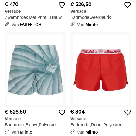
€ 470
€ 526,50
Versace
Versace
Zwembroek Met Print - Blauw
Badmode ,Veelkleurig
,Polyester Floating By Print
Van
FARFETCH
Van
Miinto
Zwemshorts - Blauw
€ 526,50
€ 304
Versace
Versace
Badmode ,Blauw ,Polyester
Badmode ,Rood ,Polyester
Medusa Head Zwemshorts -
Zwemshorts - Rood
Van
Miinto
Van
Miinto