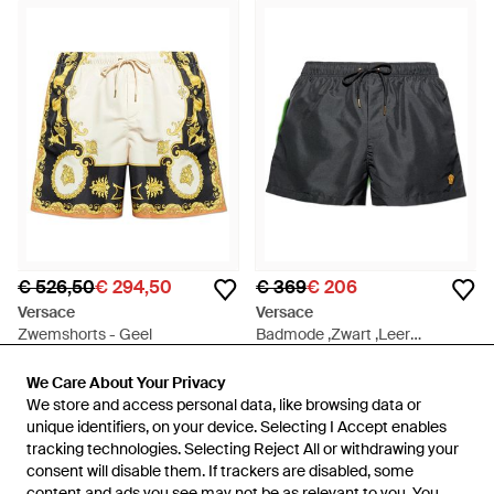
€ 526,50
€ 294,50
€ 369
€ 206
Versace
Versace
Zwemshorts - Geel
Badmode ,Zwart ,Leer
Embroidered Medusa Swim
Van
Miinto
Van
Miinto
Shorts - Grijs
We Care About Your Privacy
We Care About Your Privacy
SALE
SALE
We store and access personal data, like browsing data or
We store and access personal data, like browsing data or
unique identifiers, on your device. Selecting I Accept enables
unique identifiers, on your device. Selecting I Accept enables
tracking technologies. Selecting Reject All or withdrawing your
tracking technologies. Selecting Reject All or withdrawing your
consent will disable them. If trackers are disabled, some
consent will disable them. If trackers are disabled, some
content and ads you see may not be as relevant to you. You
content and ads you see may not be as relevant to you. You