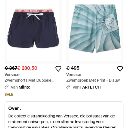
€ 367
€ 280,50
€ 495
Versace
Versace
Zwemshorts Met Dubbele
Zwembroek Met Print - Blauw
Tailleband - Blauw
Van
Miinto
Van
FARFETCH
SALE
Over :
De collectie strandkleding van Versace, die bol staat van de
statement ontwerpen, is een slimme investering voor
toekomstige vakanties. Opvallende prints, levendige kleuren