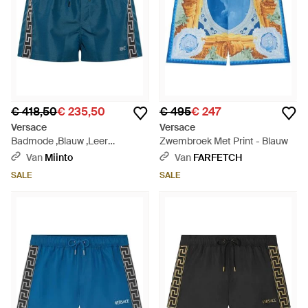
€ 418,50
€ 235,50
€ 495
€ 247
Versace
Versace
Badmode ,Blauw ,Leer
Zwembroek Met Print - Blauw
Zwemshorts - Blauw
Van
Miinto
Van
FARFETCH
SALE
SALE