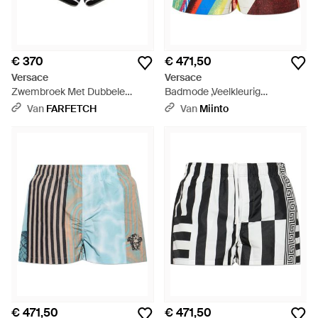
€ 370
€ 471,50
Versace
Versace
Zwembroek Met Dubbele
Badmode ,Veelkleurig
Tailleband - Blauw
,Polyester Bedrukte
Van
FARFETCH
Van
Miinto
Zwemshorts - Blauw
€ 471,50
€ 471,50