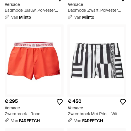
Versace
Versace
Badmode ,Blauw ,Polyester
Badmode ,Zwart ,Polyester
Geprinte Zwemshorts - Blauw
Gestreept Zwemshorts - Zwart
Van
Miinto
Van
Miinto
€ 295
€ 450
Versace
Versace
Zwembroek - Rood
Zwembroek Met Print - Wit
Van
FARFETCH
Van
FARFETCH