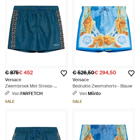
€ 875
€ 452
€ 526,50
€ 294,50
Versace
Versace
Zwembroek Met Streep-
Bedrukte Zwemshorts - Blauw
Patroon - Blauw
Van
FARFETCH
Van
Miinto
SALE
SALE