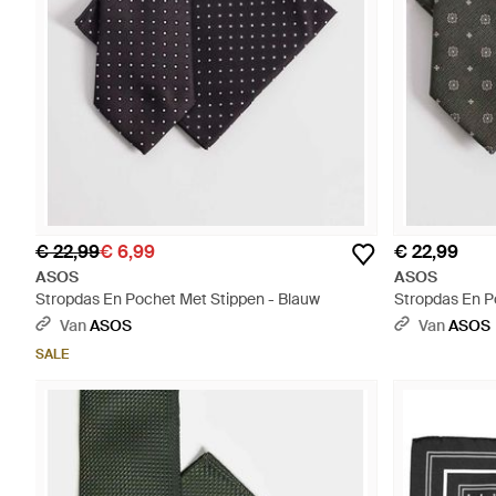
€ 22,99
€ 6,99
€ 22,99
ASOS
ASOS
Stropdas En Pochet Met Stippen - Blauw
Stropdas En P
Bloemenpatroo
Van
ASOS
Van
ASOS
SALE