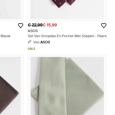
€ 22,99
€ 15,99
ASOS
 Blauw
Set Van Stropdas En Pochet Met Stippen - Paars
Van
ASOS
SALE