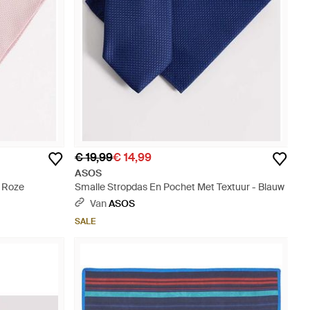
€ 19,99
€ 14,99
ASOS
- Roze
Smalle Stropdas En Pochet Met Textuur - Blauw
Van
ASOS
SALE