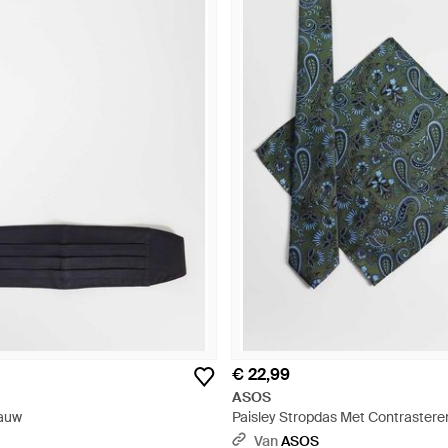
€ 22,99
ASOS
lauw
Paisley Stropdas Met Contraster
Stiksels En Pochet - Blauw
Van
ASOS