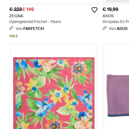
€ 223
€ 149
€ 19,99
ZEGNA
ASOS
Opengebreid Pochet - Paars
Stropdas En P
Van
FARFETCH
Van
ASOS
SALE