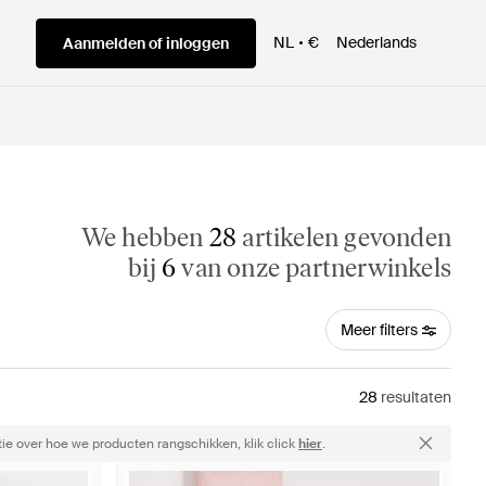
NL
€
Nederlands
Aanmelden of inloggen
We hebben
28
artikelen gevonden
bij
6
van onze partnerwinkels
Meer filters
28
resultaten
ie over hoe we producten rangschikken, klik click
hier
.