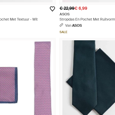
€ 22,99
€ 6,99
ASOS
ochet Met Textuur - Wit
Stropdas En Pochet Met Ruitvorm
Geometrisch Patroon - Grijs
Van
ASOS
SALE