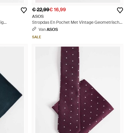
€ 22,99
€ 16,99
ASOS
ig
Stropdas En Pochet Met Vintage Geometrische
Bloemenprint - Bruin
Van
ASOS
SALE