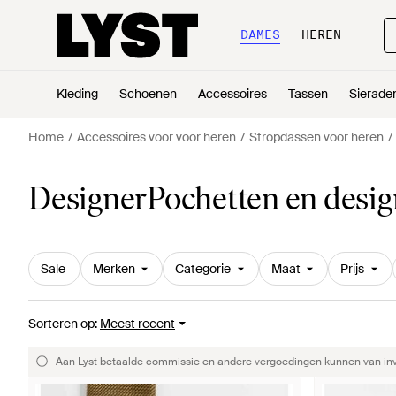
DAMES
HEREN
Kleding
Schoenen
Accessoires
Tassen
Sierade
Home
Accessoires voor voor heren
Stropdassen voor heren
DesignerPochetten en desi
Sale
Merken
Categorie
Maat
Prijs
Sorteren op
:
Meest recent
Aan Lyst betaalde commissie en andere vergoedingen kunnen van invlo