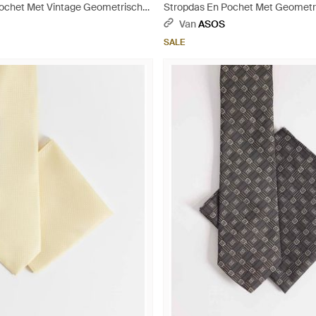
ochet Met Vintage Geometrisch
Stropdas En Pochet Met Geometr
s
Bloemenpatroon - Grijs
Van
ASOS
SALE