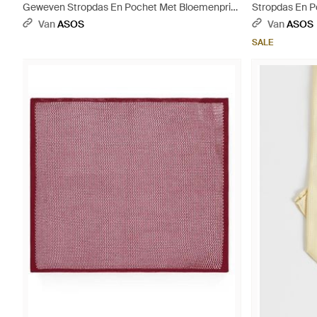
Geweven Stropdas En Pochet Met Bloemenprint
Stropdas En P
- Blauw
Patroon - Paar
Van
ASOS
Van
ASOS
SALE