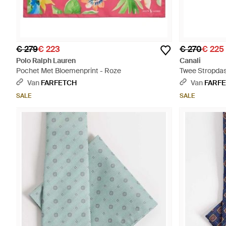
€ 279
€ 223
€ 270
€ 225
Polo Ralph Lauren
Canali
Pochet Met Bloemenprint - Roze
Twee Stropdas
Van
FARFETCH
Van
FARF
SALE
SALE