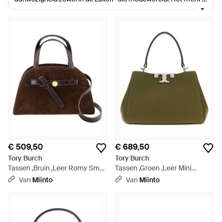
in 2004 opgericht en met de signature bohemian glamour
heeft de ontwerpster de erkenning verworven van zowel haar
trouwe klanten als de modewereld. Daarnaast zijn sommige
van haar stukken, met name haar accessoires, genomineerd
voor prijzen. Bekend om haar liefde voor kleur, aandacht voor
details en gedurfde prints die haar ontwerpen onderscheiden,
biedt een Tory Burch schoudertas een praktische vorm en stijl
die opnieuw ontworpen zijn voor een speelse en moderne stijl.
€ 509,50
€ 689,50
Tory Burch
Tory Burch
Tassen ,Bruin ,Leer Romy Small
Tassen ,Groen ,Leer Mini
Bauletto Tas - Bruin
Eleanor Soft Satchel - Groen
Van
Miinto
Van
Miinto