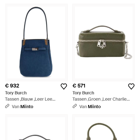
Bruin
€ 932
€ 571
Tory Burch
Tory Burch
Tassen ,Blauw ,Leer Lee
Tassen ,Groen ,Leer Charlie
Radziwill Bag - Blauw
East‑West Vanity Case - Groen
Van
Miinto
Van
Miinto