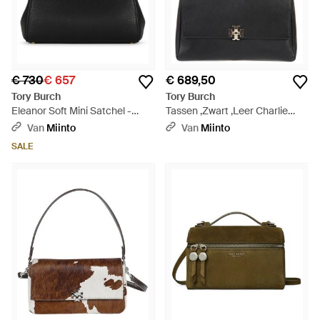
€ 730
€ 657
€ 689,50
Tory Burch
Tory Burch
Eleanor Soft Mini Satchel -
Tassen ,Zwart ,Leer Charlie
Zwart
Grote Schoudertas - Zwart
Van
Miinto
Van
Miinto
SALE