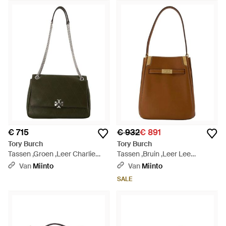
€ 715
€ 932
€ 891
Tory Burch
Tory Burch
Tassen ,Groen ,Leer Charlie
Tassen ,Bruin ,Leer Lee
Schoudertas - Groen
Radziwill Bucket Bag - Bruin
Van
Miinto
Van
Miinto
SALE