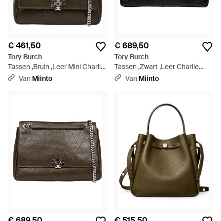
€ 461,50
€ 689,50
Tory Burch
Tory Burch
Tassen ,Bruin ,Leer Mini Charlie
Tassen ,Zwart ,Leer Charlie
Quilted Top-Handle Crossbody
Schoudertas Met
Van
Miinto
Van
Miinto
- Bruin
Krokodillenprint - Zwart
€ 689,50
€ 515,50