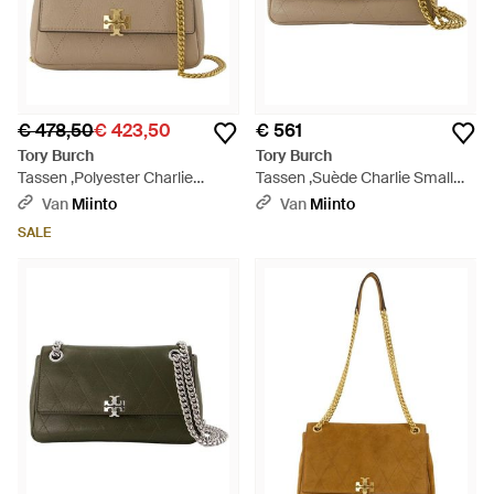
€ 478,50
€ 423,50
€ 561
Tory Burch
Tory Burch
Tassen ,Polyester Charlie
Tassen ,Suède Charlie Small
Quilted Top Handle Chain
Shoulder Bag - Naturel
Van
Miinto
Van
Miinto
Wallet - Naturel
SALE