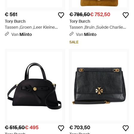
€ 561
€ 786,50
€ 752,50
Tory Burch
Tory Burch
Tassen ,Groen ,Leer Kleine
Tassen ,Bruin ,Suède Charlie
Charlie Gewatteerde
Gewatte Kwaliteit Suède
Van
Miinto
Van
Miinto
Schoudertas - Groen
Schoudertas - Metallic
SALE
€ 515,50
€ 495
€ 703,50