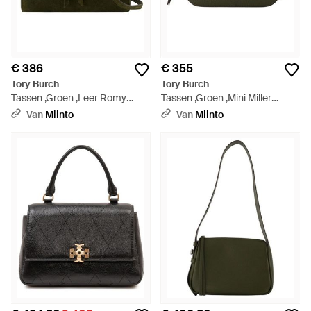
€ 386
€ 355
Tory Burch
Tory Burch
Tassen ,Groen ,Leer Romy
Tassen ,Groen ,Mini Miller
Suede Slim Top Handle - Groen
Crossbody Tas - Groen
Van
Miinto
Van
Miinto