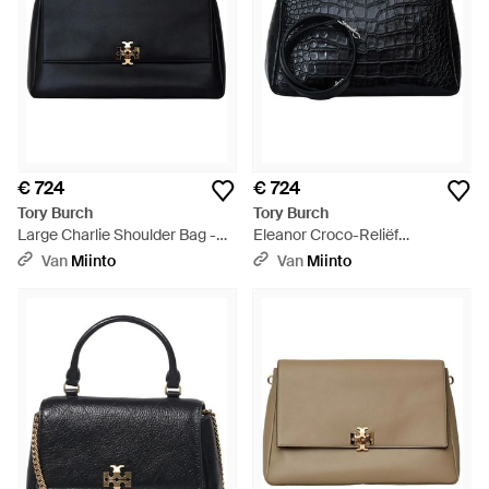
€ 724
€ 724
Tory Burch
Tory Burch
Large Charlie Shoulder Bag -
Eleanor Croco-Reliëf
Zwart
Schoudertas - Zwart
Van
Miinto
Van
Miinto