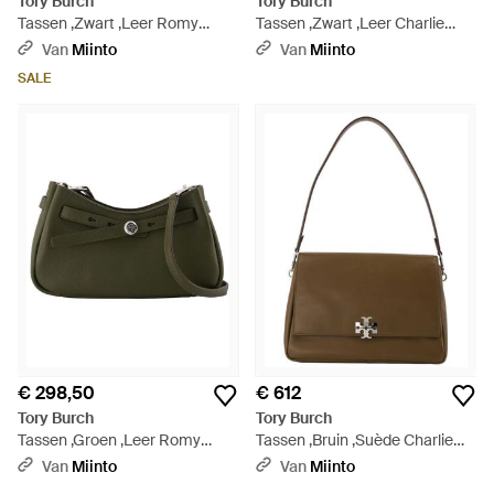
Tory Burch
Tory Burch
Tassen ,Zwart ,Leer Romy
Tassen ,Zwart ,Leer Charlie
Small Bauletto Handtas - Zwart
Schoudertas - Zwart
Van
Miinto
Van
Miinto
SALE
€ 298,50
€ 612
Tory Burch
Tory Burch
Tassen ,Groen ,Leer Romy
Tassen ,Bruin ,Suède Charlie
Ritssluiting Crossbody Tas -
Schoudertas - Bruin
Van
Miinto
Van
Miinto
Groen