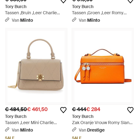
Tory Burch
Tory Burch
Tassen ,Bruin ,Leer Charlie
Tassen ,Groen ,Leer Romy
Schoudertas - Groen
Bucket Bag - Groen
Van
Miinto
Van
Miinto
€ 484,50
€ 461,50
€ 444
€ 284
Tory Burch
Tory Burch
Tassen ,Leer Mini Charlie
Zak Oranje Vrouw Romy Slank
Quilted Top-Handle Crossbody
- Oranje
Van
Miinto
Van
Drestige
- Naturel
SALE
SALE