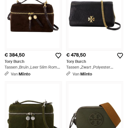
€ 384,50
€ 478,50
Tory Burch
Tory Burch
Tassen ,Bruin ,Leer Slim Romy
Tassen ,Zwart ,Polyester
Handtas - Zwart
Charlie Portemonnee Met
Van
Miinto
Van
Miinto
Ketting - Zwart