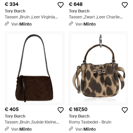
€ 334
€ 648
Tory Burch
Tory Burch
Tassen ,Bruin ,Leer Virginia
Tassen ,Zwart ,Leer Charlie
Crossbody Tas - Zwart
Leren Tas - Zwart
Van
Miinto
Van
Miinto
€ 405
€ 167,50
Tory Burch
Tory Burch
Tassen ,Bruin ,Suède Kleine
Romy Tasbedel - Bruin
Romy Suède Schoudertas -
Van
Miinto
Van
Miinto