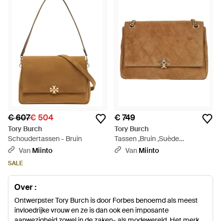
€ 607
€ 504
€ 749
Tory Burch
Tory Burch
Schoudertassen - Bruin
Tassen ,Bruin ,Suède
Gewatteerde Suède Crossbody
Van
Miinto
Van
Miinto
Tas - Bruin
SALE
Over :
Ontwerpster Tory Burch is door Forbes benoemd als meest
invloedrijke vrouw en ze is dan ook een imposante
aanwezigheid zowel in de zaken- als modewereld. Het merk is