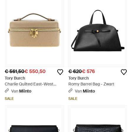
€ 561,50
€ 550,50
€ 620
€ 576
Tory Burch
Tory Burch
Charlie Quilted East-West
Romy Barrel Bag - Zwart
Vanity Case - Metallic
Van
Miinto
Van
Miinto
SALE
SALE