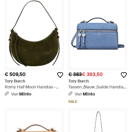
€ 509,50
€ 383
€ 363,50
Tory Burch
Tory Burch
Romy Half Moon Handtas -
Tassen ,Blauw ,Suède Handtas
Groen
Met Plat Handvat En
Van
Miinto
Van
Miinto
Ritssluiting Rondom - Blauw
SALE