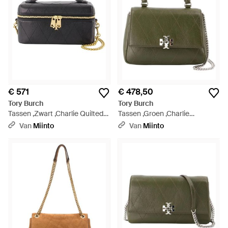
€ 571
€ 478,50
Tory Burch
Tory Burch
Tassen ,Zwart ,Charlie Quilted
Tassen ,Groen ,Charlie
East‑West Vanity Case - Zwart
Portemonnee Met Ketting En
Van
Miinto
Van
Miinto
Handvat - Groen