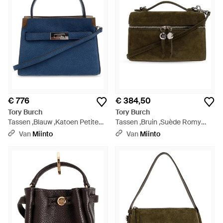
€ 776
€ 384,50
Tory Burch
Tory Burch
Tassen ,Blauw ,Katoen Petite
Tassen ,Bruin ,Suède Romy
Lee Radziwill - Blauw
Suede Slim Top Handle - Groen
Van
Miinto
Van
Miinto