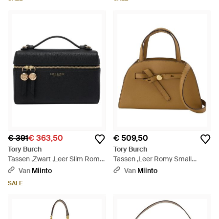
€ 391
€ 363,50
€ 509,50
Tory Burch
Tory Burch
Tassen ,Zwart ,Leer Slim Romy
Tassen ,Leer Romy Small
Handtas - Zwart
Bauletto Tas - Bruin
Van
Miinto
Van
Miinto
SALE