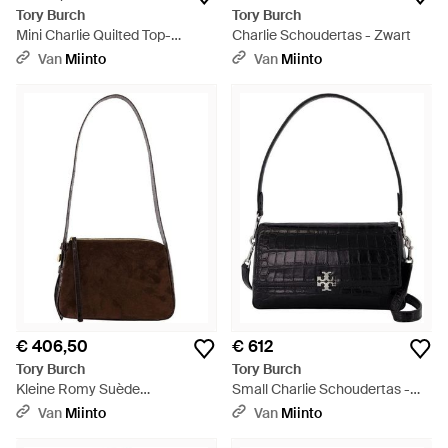
Tory Burch
Tory Burch
Mini Charlie Quilted Top-
Charlie Schoudertas - Zwart
Handle Crossbody - Zwart
Van
Miinto
Van
Miinto
€ 406,50
€ 612
Tory Burch
Tory Burch
Kleine Romy Suède
Small Charlie Schoudertas -
Schoudertas - Bruin
Zwart
Van
Miinto
Van
Miinto