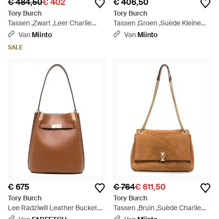
€ 484,50
€ 402
€ 406,50
Tory Burch
Tory Burch
Tassen ,Zwart ,Leer Charlie
Tassen ,Groen ,Suède Kleine
Quilted Mini Top Handle Chain
Romy Schoudertas - Groen
Van
Miinto
Van
Miinto
Wallet - Zwart
SALE
€ 675
€ 764
€ 611,50
Tory Burch
Tory Burch
Lee Radziwill Leather Bucket
Tassen ,Bruin ,Suède Charlie
Bag - Bruin
Suède Schoudertas - Bruin