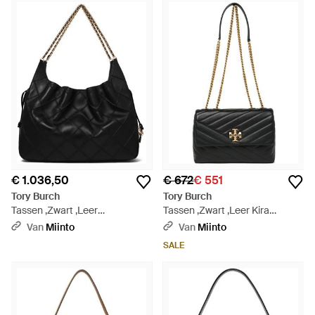
€ 1.036,50
€ 672
€ 551
Tory Burch
Tory Burch
Tassen ,Zwart ,Leer
Tassen ,Zwart ,Leer Kira
Gewatteerde Leren
Chevron Small Shoulder Bag -
Van
Miinto
Van
Miinto
Schoudertas - Zwart
Zwart
SALE