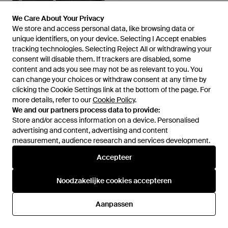
We Care About Your Privacy
We Care About Your Privacy
We store and access personal data, like browsing data or
We store and access personal data, like browsing data or
unique identifiers, on your device. Selecting I Accept enables
unique identifiers, on your device. Selecting I Accept enables
€ 470,50
€ 423,50
€ 724
tracking technologies. Selecting Reject All or withdrawing your
tracking technologies. Selecting Reject All or withdrawing your
Tory Burch
Tory Burch
consent will disable them. If trackers are disabled, some
consent will disable them. If trackers are disabled, some
Charlie Quilted Top Handle
Charlie Grote Schoudertas -
content and ads you see may not be as relevant to you. You
content and ads you see may not be as relevant to you. You
Chain Wallet - Zwart
Naturel
Van
Miinto
Van
Miinto
can change your choices or withdraw consent at any time by
can change your choices or withdraw consent at any time by
SALE
clicking the Cookie Settings link at the bottom of the page. For
clicking the Cookie Settings link at the bottom of the page. For
more details, refer to our
more details, refer to our
Cookie Policy
Cookie Policy
.
.
We and our partners process data to provide:
We and our partners process data to provide:
Store and/or access information on a device. Personalised
Store and/or access information on a device. Personalised
advertising and content, advertising and content
advertising and content, advertising and content
measurement, audience research and services development.
measurement, audience research and services development.
Accepteer
Accepteer
Noodzakelijke cookies accepteren
Noodzakelijke cookies accepteren
Aanpassen
Aanpassen