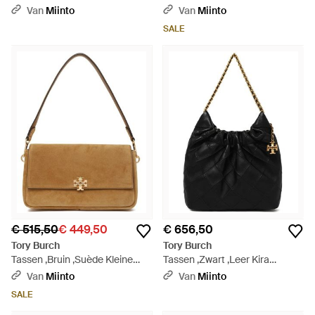
Quilted Vanity Case - Groen
Tas - Zwart
Van
Miinto
Van
Miinto
SALE
€ 515,50
€ 449,50
€ 656,50
Tory Burch
Tory Burch
Tassen ,Bruin ,Suède Kleine
Tassen ,Zwart ,Leer Kira
Charlie Suède Schoudertas -
Ruched Small Convertible
Van
Miinto
Van
Miinto
Metallic
Schoudertas - Zwart
SALE