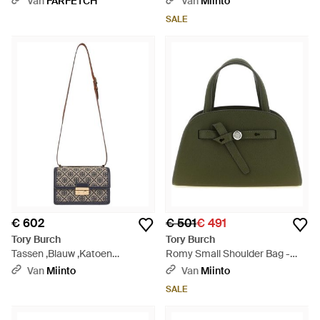
Van
FARFETCH
Van
Miinto
SALE
€ 602
€ 501
€ 491
Tory Burch
Tory Burch
Tassen ,Blauw ,Katoen
Romy Small Shoulder Bag -
Schoudertas Met Monogram -
Groen
Van
Miinto
Van
Miinto
Blauw
SALE