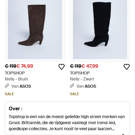
€ 119
€ 74,99
€ 119
€ 47,99
TOPSHOP
TOPSHOP
Nelly - Bruin
Nelly - Zwart
Van
ASOS
Van
ASOS
SALE
SALE
Over :
Topshop is een van de meest geliefde high street merken van
Groot-Brittannië, die de tijdgeest vastlegt met trend-led,
goedkope collecties. Je kunt nooit te veel paar laarzen
hebben en Topshop biedt een indrukwekkend scala aan