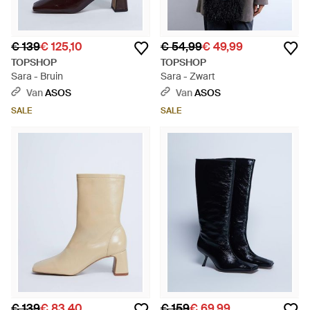
€ 139
€ 125,10
€ 54,99
€ 49,99
TOPSHOP
TOPSHOP
Sara - Bruin
Sara - Zwart
Van
ASOS
Van
ASOS
SALE
SALE
€ 139
€ 83,40
€ 159
€ 69,99