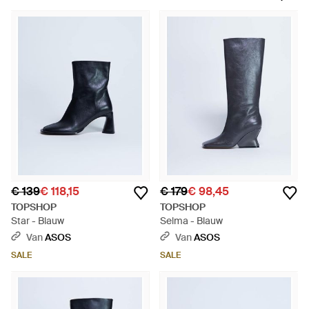
stijlen. Het ontwerpteam van schoeisel neemt de leiding van
de catwalk en levert coole directionele stijlen, naast failsafe
nietjes zoals lederen Chelsea-laarzen en suède
woestijnlaarsjes. De betaalbare laarzen van Topshop zijn
ideaal voor dames die graag hun schoenenopties open willen
houden.
€ 139
€ 118,15
€ 179
€ 98,45
TOPSHOP
TOPSHOP
Star - Blauw
Selma - Blauw
Van
ASOS
Van
ASOS
SALE
SALE