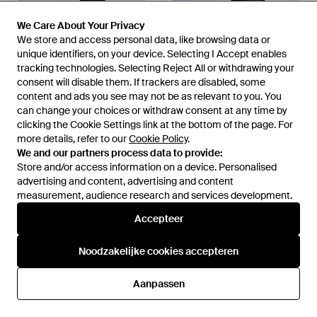
We Care About Your Privacy
We Care About Your Privacy
We store and access personal data, like browsing data or
We store and access personal data, like browsing data or
unique identifiers, on your device. Selecting I Accept enables
unique identifiers, on your device. Selecting I Accept enables
tracking technologies. Selecting Reject All or withdrawing your
tracking technologies. Selecting Reject All or withdrawing your
consent will disable them. If trackers are disabled, some
consent will disable them. If trackers are disabled, some
€ 94,99
content and ads you see may not be as relevant to you. You
content and ads you see may not be as relevant to you. You
€ 99,99
can change your choices or withdraw consent at any time by
can change your choices or withdraw consent at any time by
TOPSHOP
TOPSHOP
clicking the Cookie Settings link at the bottom of the page. For
clicking the Cookie Settings link at the bottom of the page. For
Thea - Bruin
Tiggy - Rood
more details, refer to our
more details, refer to our
Cookie Policy
Cookie Policy
.
.
Van
ASOS
Van
ASOS
We and our partners process data to provide:
We and our partners process data to provide:
NIET MEER OP VOORRAAD
NIET MEER OP VOORRAAD
Store and/or access information on a device. Personalised
Store and/or access information on a device. Personalised
advertising and content, advertising and content
advertising and content, advertising and content
measurement, audience research and services development.
measurement, audience research and services development.
Accepteer
Accepteer
Noodzakelijke cookies accepteren
Noodzakelijke cookies accepteren
Aanpassen
Aanpassen