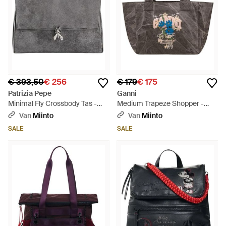
€ 393,50
€ 256
€ 179
€ 175
Patrizia Pepe
Ganni
Minimal Fly Crossbody Tas -
Medium Trapeze Shopper -
Grijs
Bruin
Van
Miinto
Van
Miinto
SALE
SALE