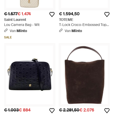
€ 1.577
€ 1.474
€ 1.594,50
Saint Laurent
TOTEME
Lou Camera Bag - Wit
T-Lock Croco-Embossed Top
Handle - Zwart
Van
Miinto
Van
Miinto
SALE
€ 1.003
€ 884
€ 2.281,50
€ 2.076