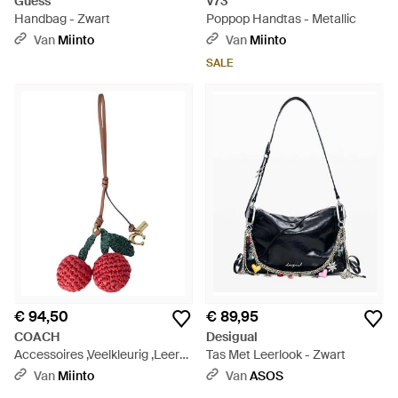
Guess
V73
Handbag - Zwart
Poppop Handtas - Metallic
Van
Miinto
Van
Miinto
SALE
€ 94,50
€ 89,95
COACH
Desigual
Accessoires ,Veelkleurig ,Leer
Tas Met Leerlook - Zwart
Tassenhanger Met Kersen -
Van
Miinto
Van
ASOS
Rood