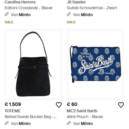
Carolina Herrera
Jil Sander
Editors Crossbody - Blauw
Suède Schoudertas - Zwart
Van
Miinto
Van
Miinto
SALE
SALE
€ 1.509
€ 60
TOTEME
MC2 Saint Barth
Belted Suede Bucket Bag -
Aline Pouch - Blauw
Zwart
Van
Miinto
Van
Miinto