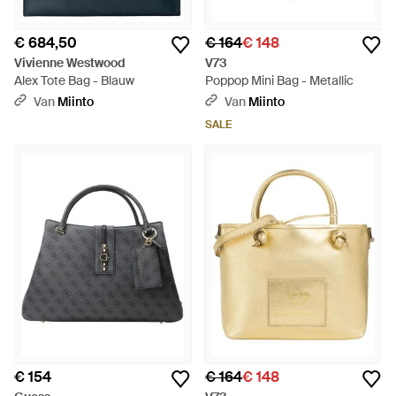
€ 684,50
€ 164
€ 148
Vivienne Westwood
V73
Alex Tote Bag - Blauw
Poppop Mini Bag - Metallic
Van
Miinto
Van
Miinto
SALE
€ 154
€ 164
€ 148