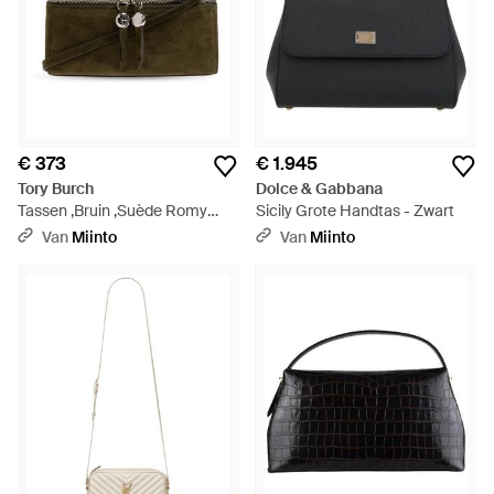
€ 373
€ 1.945
Tory Burch
Dolce & Gabbana
Tassen ,Bruin ,Suède Romy
Sicily Grote Handtas - Zwart
Suede Slim Top Handle - Groen
Van
Miinto
Van
Miinto