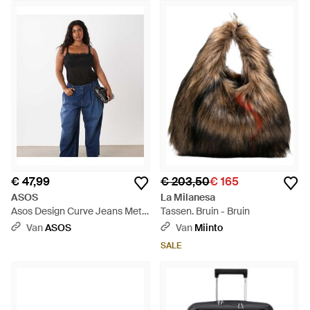
€ 47,99
€ 203,50
€ 165
ASOS
La Milanesa
Asos Design Curve Jeans Met
Tassen. Bruin - Bruin
Plooien Aan De Voorkant En
Van
ASOS
Van
Miinto
Hoefijzervorm - Blauw
SALE