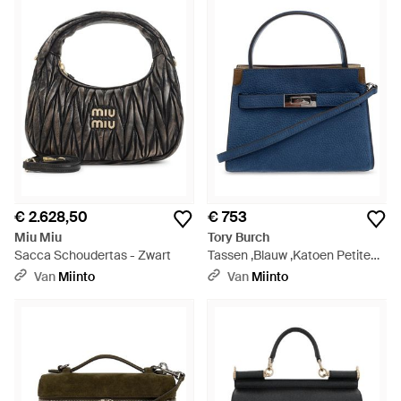
€ 2.628,50
€ 753
Miu Miu
Tory Burch
Sacca Schoudertas - Zwart
Tassen ,Blauw ,Katoen Petite
Lee Radziwill - Blauw
Van
Miinto
Van
Miinto