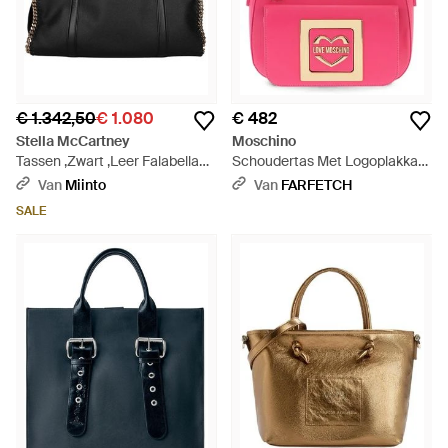
€ 1.342,50
€ 1.080
€ 482
Stella McCartney
Moschino
Tassen ,Zwart ,Leer Falabella
Schoudertas Met Logoplakkaat
Hondendrager - Zwart
- Roze
Van
Miinto
Van
FARFETCH
SALE