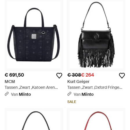
€ 691,50
€ 308
€ 264
MCM
Kurt Geiger
Tassen ,Zwart ,Katoen Aren
Tassen ,Zwart ,Oxford Fringe
Tote - Blauw
Schoudertas - Zwart
Van
Miinto
Van
Miinto
SALE