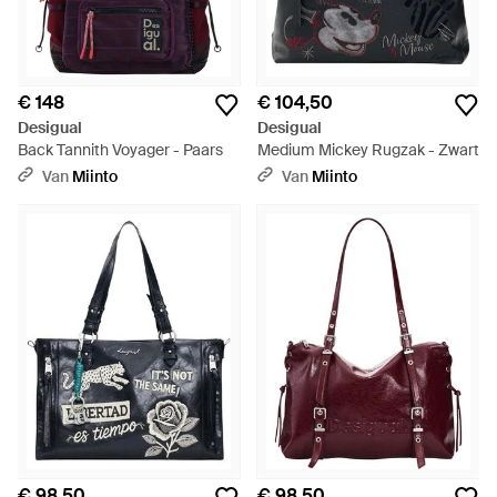
€ 148
€ 104,50
Desigual
Desigual
Back Tannith Voyager - Paars
Medium Mickey Rugzak - Zwart
Van
Miinto
Van
Miinto
€ 98,50
€ 98,50