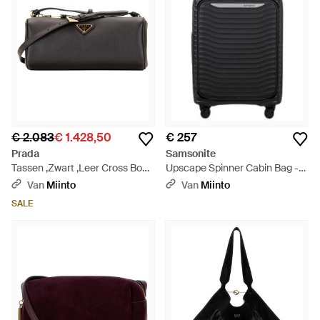
€ 2.083
€ 1.428,50
€ 257
Prada
Samsonite
Tassen ,Zwart ,Leer Cross Body
Upscape Spinner Cabin Bag -
Bags - Zwart
Zwart
Van
Miinto
Van
Miinto
SALE