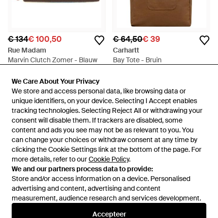
€ 134
€ 100,50
€ 64,50
€ 39
Rue Madam
Carhartt
Marvin Clutch Zomer - Blauw
Bay Tote - Bruin
Van
Miinto
Van
Miinto
We Care About Your Privacy
We Care About Your Privacy
SALE
SALE
We store and access personal data, like browsing data or
We store and access personal data, like browsing data or
unique identifiers, on your device. Selecting I Accept enables
unique identifiers, on your device. Selecting I Accept enables
tracking technologies. Selecting Reject All or withdrawing your
tracking technologies. Selecting Reject All or withdrawing your
consent will disable them. If trackers are disabled, some
consent will disable them. If trackers are disabled, some
content and ads you see may not be as relevant to you. You
content and ads you see may not be as relevant to you. You
can change your choices or withdraw consent at any time by
can change your choices or withdraw consent at any time by
clicking the Cookie Settings link at the bottom of the page. For
clicking the Cookie Settings link at the bottom of the page. For
more details, refer to our
more details, refer to our
Cookie Policy
Cookie Policy
.
.
We and our partners process data to provide:
We and our partners process data to provide:
Store and/or access information on a device. Personalised
Store and/or access information on a device. Personalised
advertising and content, advertising and content
advertising and content, advertising and content
measurement, audience research and services development.
measurement, audience research and services development.
Accepteer
Accepteer