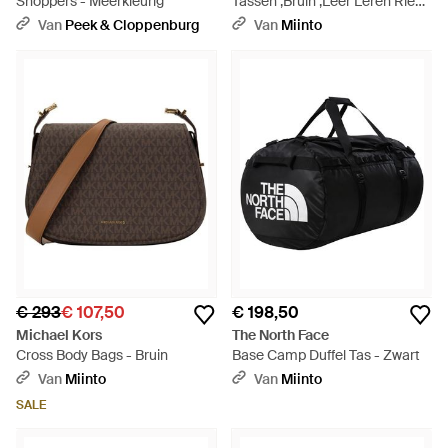
Shoppers - Meerkleurig
Tassen ,Bruin ,Leer Leren Riem
Tas - Zwart
Van
Peek & Cloppenburg
Van
Miinto
€ 293
€ 107,50
€ 198,50
Michael Kors
The North Face
Cross Body Bags - Bruin
Base Camp Duffel Tas - Zwart
Van
Miinto
Van
Miinto
SALE