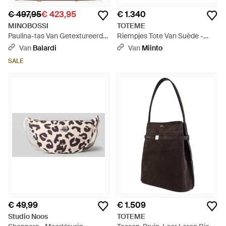
€ 497,95
€ 423,95
€ 1.340
MINOBOSSI
TOTEME
Paulina-tas Van Getextureerd
Riempjes Tote Van Suède -
Leer - Bruin
Zwart
Van
Balardi
Van
Miinto
SALE
€ 49,99
€ 1.509
Studio Noos
TOTEME