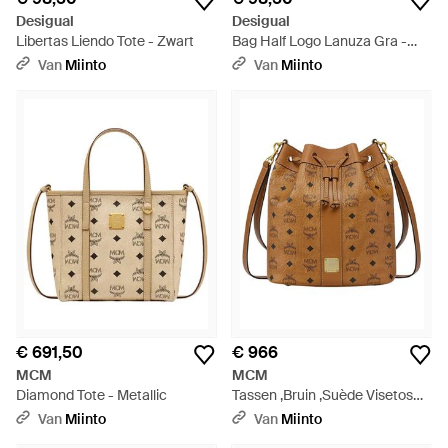
Desigual
Desigual
Libertas Liendo Tote - Zwart
Bag Half Logo Lanuza Gra -
Paars
Van
Miinto
Van
Miinto
€ 691,50
€ 966
MCM
MCM
Diamond Tote - Metallic
Tassen ,Bruin ,Suède Visetos
Drawstring Bucket Bag - Bruin
Van
Miinto
Van
Miinto