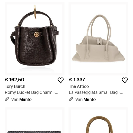
€ 162,50
€ 1.337
Tory Burch
The Attico
Romy Bucket Bag Charm -
La Passeggiata Small Bag -
Zwart
Grijs
Van
Miinto
Van
Miinto