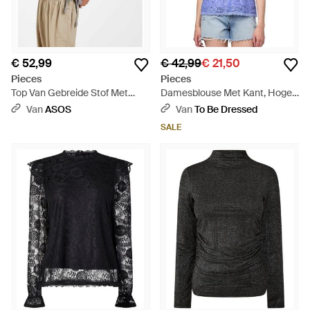
€ 52,99
€ 42,99
€ 21,50
Pieces
Pieces
Top Van Gebreide Stof Met
Damesblouse Met Kant, Hoge
Overslagdetail En Meerdere
Hals, Normale Pasvorm En
Van
ASOS
Van
To Be Dressed
Lagen - Grijs
Zonder Mouwen (Hortensia) -
SALE
Blauw