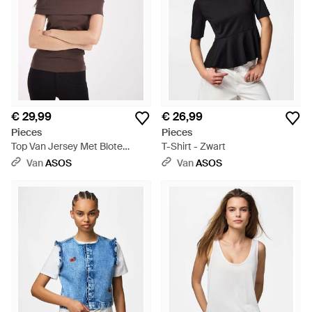
€ 29,99
€ 26,99
Pieces
Pieces
Top Van Jersey Met Blote
T-Shirt - Zwart
Schouders En Omslag - Bruin
Van
ASOS
Van
ASOS