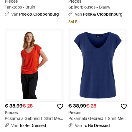
Pieces
Pieces
Tanktops - Bruin
Spijkerblouses - Blauw
Van
Peek & Cloppenburg
Van
Peek & Cloppenburg
SALE
€ 38,99
€ 28
€ 38,99
€ 28
Pieces
Pieces
Pckamala Gebreid T-Shirt Met
Pckamala Gebreid T-Shirt Met
V-Hals Voor (Mandarijn Tango) -
V-Hals Voor - Blauw
Van
To Be Dressed
Van
To Be Dressed
Rood