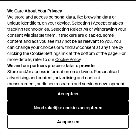
We Care About Your Privacy
We Care About Your Privacy
We store and access personal data, like browsing data or
We store and access personal data, like browsing data or
unique identifiers, on your device. Selecting I Accept enables
unique identifiers, on your device. Selecting I Accept enables
tracking technologies. Selecting Reject All or withdrawing your
tracking technologies. Selecting Reject All or withdrawing your
consent will disable them. If trackers are disabled, some
consent will disable them. If trackers are disabled, some
content and ads you see may not be as relevant to you. You
content and ads you see may not be as relevant to you. You
can change your choices or withdraw consent at any time by
can change your choices or withdraw consent at any time by
clicking the Cookie Settings link at the bottom of the page. For
clicking the Cookie Settings link at the bottom of the page. For
more details, refer to our
more details, refer to our
Cookie Policy
Cookie Policy
.
.
€ 29,99
€ 19,99
We and our partners process data to provide:
We and our partners process data to provide:
Pieces
Pieces
Store and/or access information on a device. Personalised
Store and/or access information on a device. Personalised
Tops - Wit
Tops - Groen
advertising and content, advertising and content
advertising and content, advertising and content
Van
Peek & Cloppenburg
Van
Peek & Cloppenburg
measurement, audience research and services development.
measurement, audience research and services development.
Accepteer
Accepteer
Noodzakelijke cookies accepteren
Noodzakelijke cookies accepteren
Aanpassen
Aanpassen