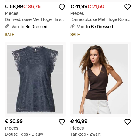
€ 58,99
€ 36,75
€ 41,99
€ 21,50
Pieces
Pieces
Damesblouse Met Hoge Hals
Damesblouse Met Hoge Kraag,
En Kanten Versiering, Normale
Slank Model En Korte Mouwen
Van
To Be Dressed
Van
To Be Dressed
Pasvorm - Zwart
- Zwart
SALE
SALE
€ 26,99
€ 16,99
Pieces
Pieces
Blouse Tops - Blauw
Tanktop - Zwart