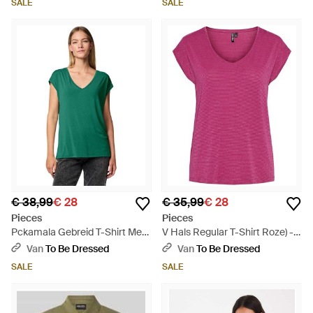
SALE
SALE
€ 38,99
€ 28
€ 35,99
€ 28
Pieces
Pieces
Pckamala Gebreid T-Shirt Met
V Hals Regular T-Shirt Roze) -
V-Hals Voor (Pepergroen)
Paars
Van
To Be Dressed
Van
To Be Dressed
SALE
SALE