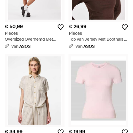
€ 50,99
€ 26,99
Pieces
Pieces
Oversized Overhemd Met
Top Van Jersey Met Boothals -
Lange Mouwen - Rood
Bruin
Van
ASOS
Van
ASOS
€ 34,99
€ 19,99