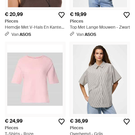
€ 20,99
€ 19,99
Pieces
Pieces
Hemdje Met V-Hals En Kanten
Top Met Lange Mouwen - Zwart
Rand - Bruin
Van
ASOS
Van
ASOS
€ 24,99
€ 36,99
Pieces
Pieces
T-Shirts - Roze
Overhemd - Grijs