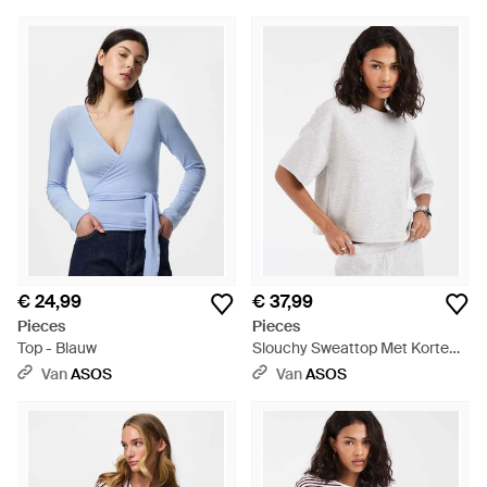
€ 24,99
€ 37,99
Pieces
Pieces
Top - Blauw
Slouchy Sweattop Met Korte
Mouwen Als Co-Ord Set - Wit
Van
ASOS
Van
ASOS