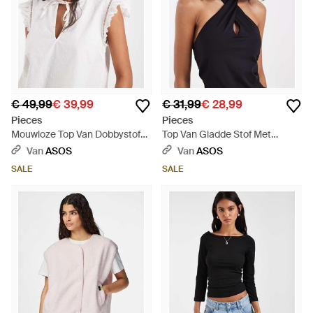
€ 49,99
€ 39,99
€ 31,99
€ 28,99
Pieces
Pieces
Mouwloze Top Van Dobbystof
Top Van Gladde Stof Met
Met Gestrikte Voorkant - Wit
Halternek En Gedraaide
Van
ASOS
Van
ASOS
Voorkant - Zwart
SALE
SALE