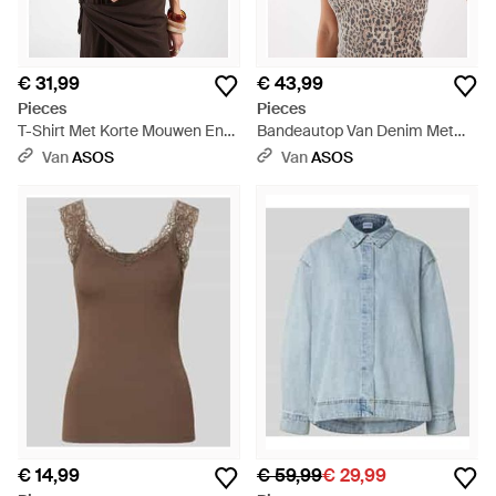
€ 31,99
€ 43,99
Pieces
Pieces
T-Shirt Met Korte Mouwen En
Bandeautop Van Denim Met
Zware Kwaliteit - Wit
Luipaardprint - Grijs
Van
ASOS
Van
ASOS
€ 14,99
€ 59,99
€ 29,99