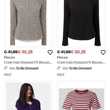
€ 41,99
€ 30,25
€ 41,99
€ 30,25
Pieces
Pieces
Crew Hals Relaxed Fit Blouse
Crew Hals Relaxed Fit Blouse
Met Lange Mouwen (Natuurlijk)
Met Lange Mouwen - Zwart
Van
To Be Dressed
Van
To Be Dressed
- Grijs
SALE
SALE