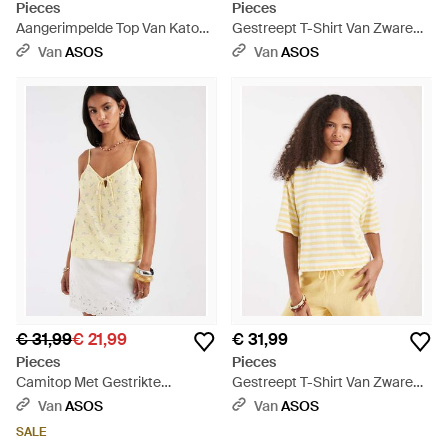
Pieces
Pieces
Aangerimpelde Top Van Katoen
Gestreept T-Shirt Van Zware
Met Brede Bandjes - Rood
Stof Met Korte Mouwen -
Van
ASOS
Van
ASOS
Groen
€ 31,99
€ 21,99
€ 31,99
Pieces
Pieces
Camitop Met Gestrikte
Gestreept T-Shirt Van Zware
Voorkant En Fijne Bloemenprint
Stof Met Korte Mouwen -
Van
ASOS
Van
ASOS
- Naturel
Naturel
SALE