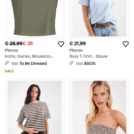
€ 28,99
€ 26
€ 21,99
Pieces
Pieces
Korte, Slanke, Mouwloze
Boxy T-Shirt - Blauw
Tanktop Voor (Diep) - Groen
Van
To Be Dressed
Van
ASOS
SALE