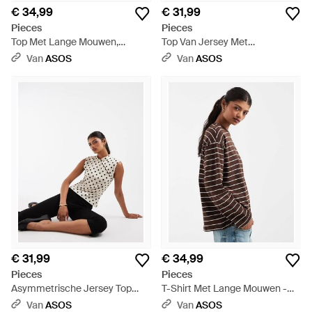
€ 34,99
€ 31,99
Pieces
Pieces
Top Met Lange Mouwen,
Top Van Jersey Met
Asymmetrisch En Van Kant,
Gerimpelde Taille En
Van
ASOS
Van
ASOS
Met Manchet-Details - Zwart
Polkadotprint - Wit
€ 31,99
€ 34,99
Pieces
Pieces
Asymmetrische Jersey Top
T-Shirt Met Lange Mouwen -
Met Knopen - Wit
Bruin
Van
ASOS
Van
ASOS