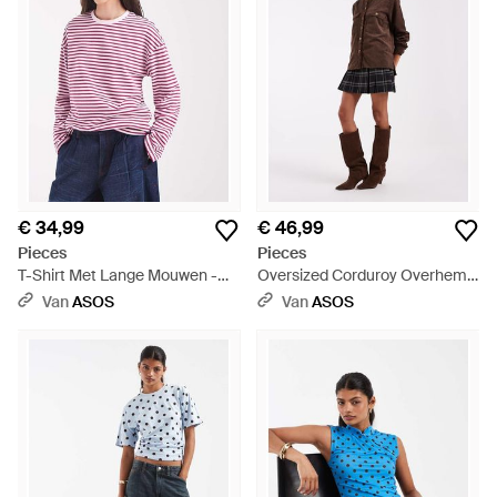
€ 34,99
€ 46,99
Pieces
Pieces
T-Shirt Met Lange Mouwen -
Oversized Corduroy Overhemd
Rood
Met Zakdetail - Bruin
Van
ASOS
Van
ASOS