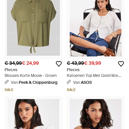
€ 34,99
€ 24,99
€ 43,99
€ 39,99
Pieces
Pieces
Blouses Korte Mouw - Groen
Katoenen Top Met Gestrikte
Voorkant En Broderie Randen -
Van
Peek & Cloppenburg
Van
ASOS
Blauw
SALE
SALE