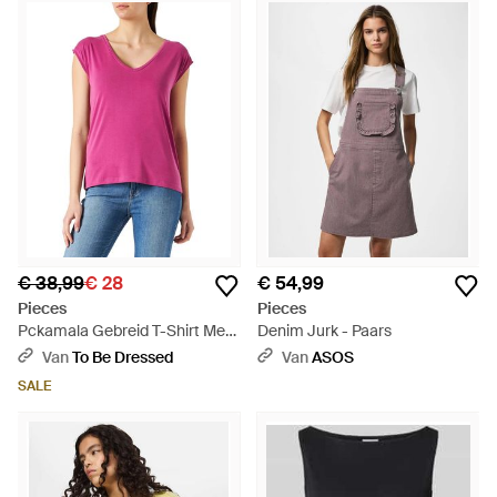
€ 38,99
€ 28
€ 54,99
Pieces
Pieces
Pckamala Gebreid T-Shirt Met
Denim Jurk - Paars
V-Hals Voor (Festival Fuchsia) -
Van
To Be Dressed
Van
ASOS
Rood
SALE