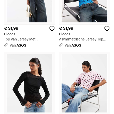
€ 31,99
€ 31,99
Pieces
Pieces
Top Van Jersey Met
Asymmetrische Jersey Top
Gerimpelde Taille En
Met Knoopsluiting - Blauw
Van
ASOS
Van
ASOS
Polkadotprint - Blauw