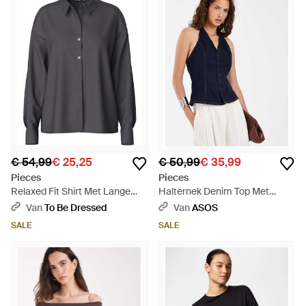
€ 54,99
€ 25,25
€ 50,99
€ 35,99
Pieces
Pieces
Relaxed Fit Shirt Met Lange
Halternek Denim Top Met
Mouwen (Magneet) - Grijs
Knoopsluiting - Blauw
Van
To Be Dressed
Van
ASOS
SALE
SALE