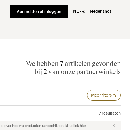
NL
€
Nederlands
Aanmelden of inloggen
We hebben
7
artikelen gevonden
bij
2
van onze partnerwinkels
Meer filters
7
resultaten
ie over hoe we producten rangschikken, klik click
hier
.