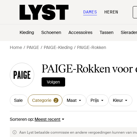
DAMES
HEREN
Kleding
Schoenen
Accessoires
Tassen
Sierade
Home
PAIGE
PAIGE-Kleding
PAIGE-Rokken
PAIGE-Rokken voor
Volgen
Sale
Categorie
Maat
Prijs
Kleur
2
Sorteren op
:
Meest recent
Aan Lyst betaalde commissie en andere vergoedingen kunnen van invlo