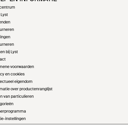
centrum
 Lyst
enden
urneren
lingen
urneren
n bij Lyst
act
mene voorwaarden
acy en cookies
llectueel eigendom
matie over productenranglijst
n van particulieren
gorieën
nerprogramma
ie-instellingen
t sell or share my personal information