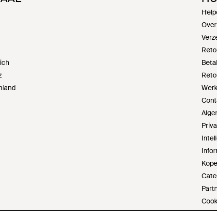
Help
Over
Verz
Reto
ich
Beta
z
Reto
hland
Werke
Cont
Alge
Priv
Inte
Infor
Kope
Cate
Part
Cook
Do no