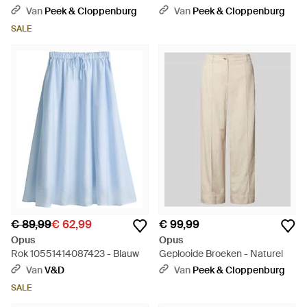
Van
Peek & Cloppenburg
Van
Peek & Cloppenburg
SALE
€ 89,99
€ 62,99
€ 99,99
Opus
Opus
Rok 10551414087423 - Blauw
Geplooide Broeken - Naturel
Van
V&D
Van
Peek & Cloppenburg
SALE