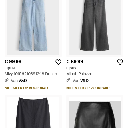
€ 99,99
€ 89,99
Opus
Opus
Mivy 10156210391248 Denim -
Minah Palazzo
Blauw
10446512564369 Denim -
Van
V&D
Van
V&D
Grijs
NIET MEER OP VOORRAAD
NIET MEER OP VOORRAAD