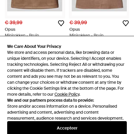
€ 39,99
€ 39,99
Opus
Opus
Minirokken - Bruin
Minirokken - Bruin
Van
Peek & Cloppenburg
Van
Peek & Cloppenburg
We Care About Your Privacy
We Care About Your Privacy
NIET MEER OP VOORRAAD
NIET MEER OP VOORRAAD
We store and access personal data, like browsing data or
We store and access personal data, like browsing data or
unique identifiers, on your device. Selecting I Accept enables
unique identifiers, on your device. Selecting I Accept enables
tracking technologies. Selecting Reject All or withdrawing your
tracking technologies. Selecting Reject All or withdrawing your
consent will disable them. If trackers are disabled, some
consent will disable them. If trackers are disabled, some
content and ads you see may not be as relevant to you. You
content and ads you see may not be as relevant to you. You
can change your choices or withdraw consent at any time by
can change your choices or withdraw consent at any time by
clicking the Cookie Settings link at the bottom of the page. For
clicking the Cookie Settings link at the bottom of the page. For
more details, refer to our
more details, refer to our
Cookie Policy
Cookie Policy
.
.
We and our partners process data to provide:
We and our partners process data to provide:
Store and/or access information on a device. Personalised
Store and/or access information on a device. Personalised
advertising and content, advertising and content
advertising and content, advertising and content
measurement, audience research and services development.
measurement, audience research and services development.
Internationaal
Accepteer
Accepteer