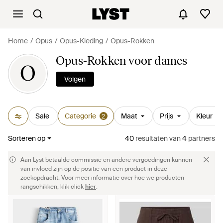
Home
Opus
Opus-Kleding
Opus-Rokken
Opus-Rokken voor dames
O
Volgen
Sale
Categorie
Maat
Prijs
Kleur
2
Sorteren op
40
resultaten
van
4
partners
Aan Lyst betaalde commissie en andere vergoedingen kunnen
van invloed zijn op de positie van een product in deze
zoekopdracht. Voor meer informatie over hoe we producten
rangschikken, klik click
hier
.