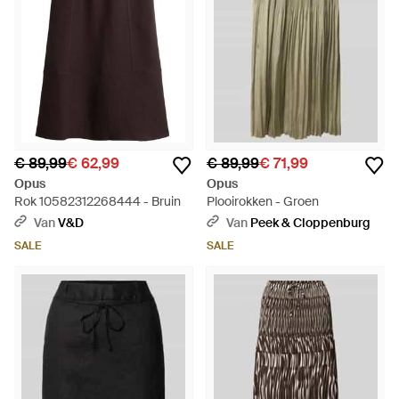
€ 89,99
€ 62,99
€ 89,99
€ 71,99
Opus
Opus
Rok 10582312268444 - Bruin
Plooirokken - Groen
Van
V&D
Van
Peek & Cloppenburg
SALE
SALE