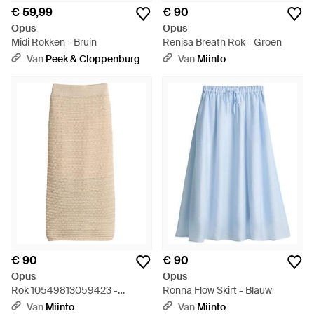
€ 59,99
€ 90
Opus
Opus
Midi Rokken - Bruin
Renisa Breath Rok - Groen
Van
Peek & Cloppenburg
Van
Miinto
€ 90
€ 90
Opus
Opus
Rok 10549813059423 -
Ronna Flow Skirt - Blauw
Naturel
Van
Miinto
Van
Miinto